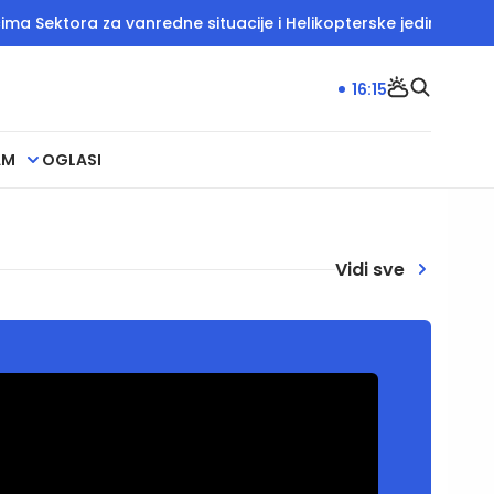
Sektora za vanredne situacije i Helikopterske jedinice polici
16:15
AM
OGLASI
Vidi sve