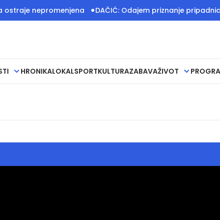
 ostraje nepromenjena
DAČIĆ: Odajem priznanje pripadnicima 
STI
HRONIKA
LOKAL
SPORT
KULTURA
ZABAVA
ŽIVOT
PROGR