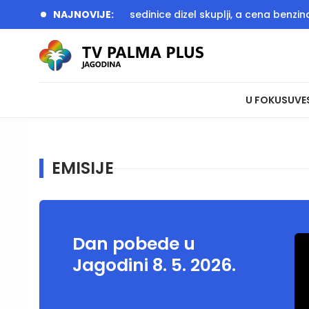
NJE NARODA
NAJNOVIJE:
Naredne sedinice dizel skuplji, a cena benzina
U FOKUSU
VE
EMISIJE
Dan pobede u
Jagodini 8. 5. 2026.