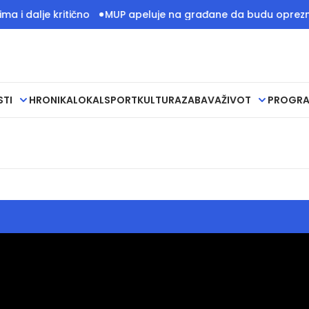
 dalje kritično
MUP apeluje na građane da budu oprezni z
STI
HRONIKA
LOKAL
SPORT
KULTURA
ZABAVA
ŽIVOT
PROGR