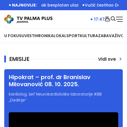
na rada, u ponedeljak besplatan ulaz
NAJNOVIJE:
Vučić čestitao Dan r
17:47
U FOKUSU
VESTI
HRONIKA
LOKAL
SPORT
KULTURA
ZABAVA
ŽIVOT
EMISIJE
Vidi sve
Hipokrat – prof. dr Branislav
Milovanović 08. 10. 2025.
kardiolog, šef Neurokardiološke laboratorije IKBB
„Dedinje“