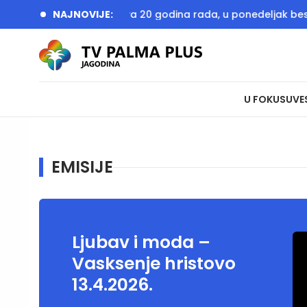
vrt u Jagodini obeležava 20 godina rada, u ponedeljak bespla
NAJNOVIJE:
U FOKUSU
VE
EMISIJE
Ljubav i moda –
Vasksenje hristovo
13.4.2026.