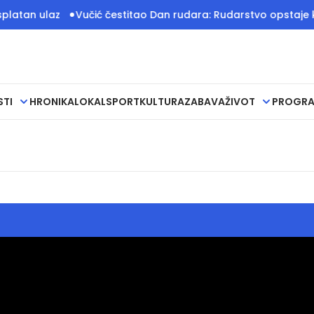
tan ulaz
Vučić čestitao Dan rudara: Rudarstvo opstaje kao
STI
HRONIKA
LOKAL
SPORT
KULTURA
ZABAVA
ŽIVOT
PROGR