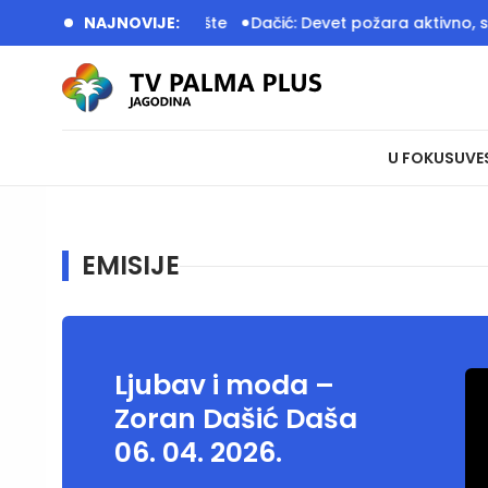
bnovljeno dečije igralište
NAJNOVIJE:
Dačić: Devet požara aktivno, stan
U FOKUSU
VE
EMISIJE
Ljubav i moda –
Zoran Dašić Daša
06. 04. 2026.