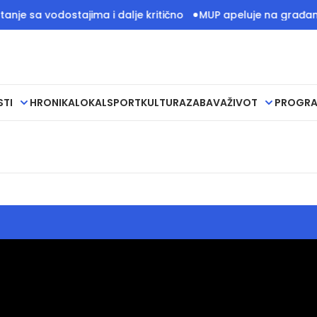
je sa vodostajima i dalje kritično
MUP apeluje na građane 
STI
HRONIKA
LOKAL
SPORT
KULTURA
ZABAVA
ŽIVOT
PROGR