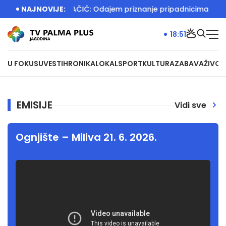
e nepromenjena
NAJNOVIJE:
DAČIĆ: Odajem priznanje pripadnicima Sektora 
18:51
U FOKUSU
VESTI
HRONIKA
LOKAL
SPORT
KULTURA
ZABAVA
ŽIVOT
EMISIJE
Vidi sve
Ognjište – Miliva 21. 6. 2026.