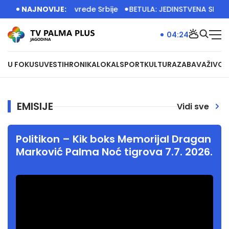
 grade temelje privrede Srbije
NAJNOVIJE:
BETULA: JEDINSTVENA SRBIJ
04:24
U FOKUSU
VESTI
HRONIKA
LOKAL
SPORT
KULTURA
ZABAVA
ŽIVOT
EMISIJE
Vidi sve
Politikon – Kik boks Memorijal Dragan
Marković Palma Noć tigrova 7.7. 2026.