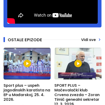
OSTALE EPIZODE
Vidi sve
Sport plus – uspeh
SPORT PLUS –
jagodinskih karatista na
Mačevalački klub
EP u Mađarskoj, 25. 4.
Crvena zvezda – Zoran
2026.
Timić genealni sekretar
12. 3. 2026.