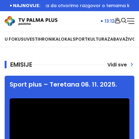
Večera je bila prilika da otvorimo razgovor o temama koje će
NAJNOVIJE:
13:12
U FOKUSU
VESTI
HRONIKA
LOKAL
SPORT
KULTURA
ZABAVA
ŽIVOT
EMISIJE
Vidi sve
Sport plus – Teretana 06. 11. 2025.