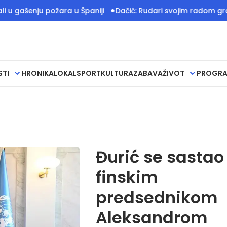
nju požara u Španiji
Dačić: Rudari svojim radom grade temel
STI
HRONIKA
LOKAL
SPORT
KULTURA
ZABAVA
ŽIVOT
PROGR
Đurić se sastao
finskim
predsednikom
Aleksandrom