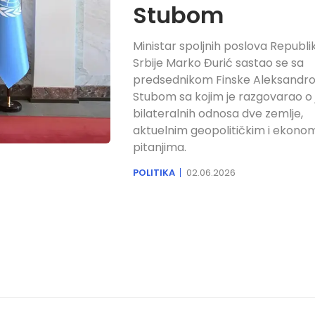
Stubom
Ministar spoljnih poslova Republi
Srbije Marko Đurić sastao se sa
predsednikom Finske Aleksandr
Stubom sa kojim je razgovarao o 
bilateralnih odnosa dve zemlje,
aktuelnim geopolitičkim i ekono
pitanjima.
POLITIKA
02.06.2026