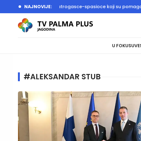
 i Dačić dočekali vatrogasce-spasioce koji su pomagali u gaše
NAJNOVIJE:
U FOKUSU
VE
#ALEKSANDAR STUB