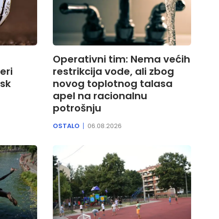
Operativni tim: Nema većih
eri
restrikcija vode, ali zbog
bsk
novog toplotnog talasa
apel na racionalnu
potrošnju
OSTALO
06.08.2026