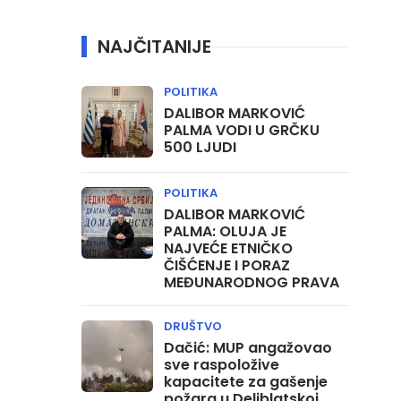
NAJČITANIJE
POLITIKA
DALIBOR MARKOVIĆ
PALMA VODI U GRČKU
500 LJUDI
POLITIKA
DALIBOR MARKOVIĆ
PALMA: OLUJA JE
NAJVEĆE ETNIČKO
ČIŠĆENJE I PORAZ
MEĐUNARODNOG PRAVA
DRUŠTVO
Dačić: MUP angažovao
sve raspoložive
kapacitete za gašenje
požara u Deliblatskoj