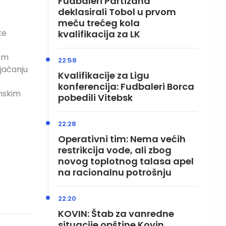
Fudbaleri Partizana
deklasirali Tobol u prvom
meču trećeg kola
ke
kvalifikacija za LK
om
22:58
jačanju
Kvalifikacije za Ligu
konferencija: Fudbaleri Borca
mskim
pobedili Vitebsk
22:28
Operativni tim: Nema većih
restrikcija vode, ali zbog
novog toplotnog talasa apel
na racionalnu potrošnju
22:20
KOVIN: Štab za vanredne
situacije opštine Kovin