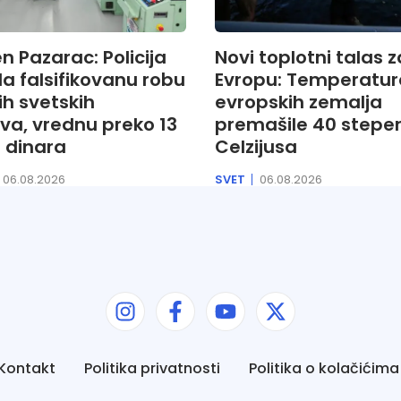
 Pazarac: Policija
Novi toplotni talas 
a falsifikovanu robu
Evropu: Temperature
h svetskih
evropskih zemalja
va, vrednu preko 13
premašile 40 stepe
 dinara
Celzijusa
06.08.2026
SVET
06.08.2026
Kontakt
Politika privatnosti
Politika o kolačićima