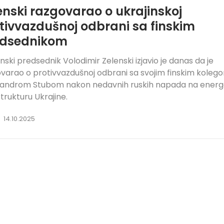
enski razgovarao o ukrajinskoj
tivvazdušnoj odbrani sa finskim
edsednikom
inski predsednik Volodimir Zelenski izjavio je danas da je
varao o protivvazdušnoj odbrani sa svojim finskim koleg
sandrom Stubom nakon nedavnih ruskih napada na energ
strukturu Ukrajine.
14.10.2025