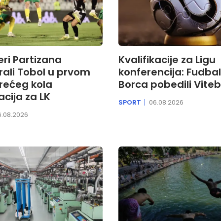
ri Partizana
Kvalifikacije za Ligu
rali Tobol u prvom
konferencija: Fudbal
rećeg kola
Borca pobedili Vite
acija za LK
SPORT
06.08.2026
6.08.2026