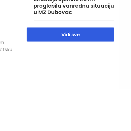
proglasila vanrednu situaciju
u MZ Dubovac
Vidi sve
om
etsku