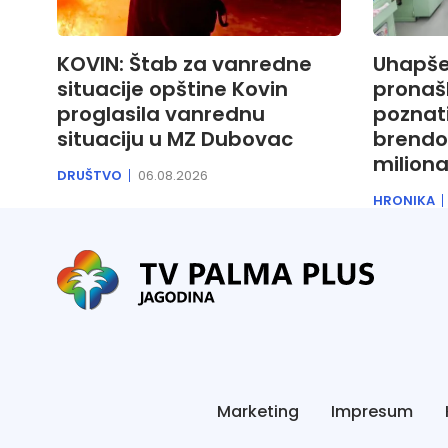
KOVIN: Štab za vanredne
Uhapšen
situacije opštine Kovin
pronašl
proglasila vanrednu
poznati
situaciju u MZ Dubovac
brendo
miliona
DRUŠTVO
06.08.2026
HRONIKA
Marketing
Impresum