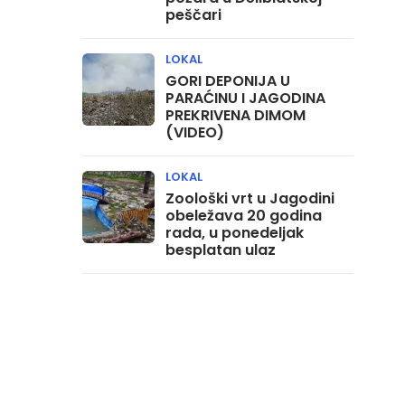
peščari
LOKAL
GORI DEPONIJA U
PARAĆINU I JAGODINA
PREKRIVENA DIMOM
(VIDEO)
LOKAL
Zoološki vrt u Jagodini
obeležava 20 godina
rada, u ponedeljak
besplatan ulaz