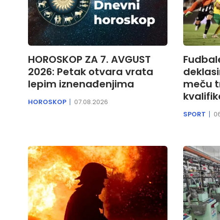
HOROSKOP ZA 7. AVGUST
Fudbale
2026: Petak otvara vrata
deklasi
lepim iznenađenjima
meču t
kvalifik
HOROSKOP
07.08.2026
SPORT
0