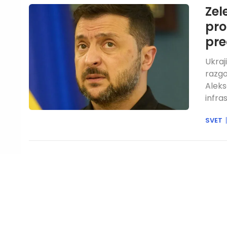
Zel
pro
pr
Ukraj
razgo
Alek
infra
SVET