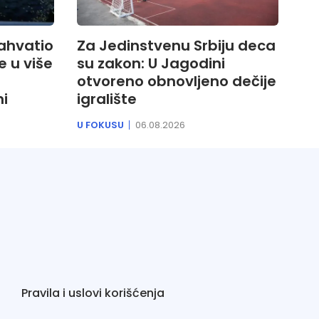
zahvatio
Za Jedinstvenu Srbiju deca
 u više
su zakon: U Jagodini
otvoreno obnovljeno dečije
ni
igralište
U FOKUSU
06.08.2026
Pravila i uslovi korišćenja