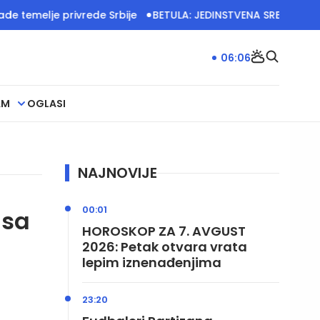
je privrede Srbije
BETULA: JEDINSTVENA SRBIJA IMA VELIK
06:06
AM
OGLASI
NAJNOVIJE
00:01
 sa
HOROSKOP ZA 7. AVGUST
2026: Petak otvara vrata
lepim iznenađenjima
23:20