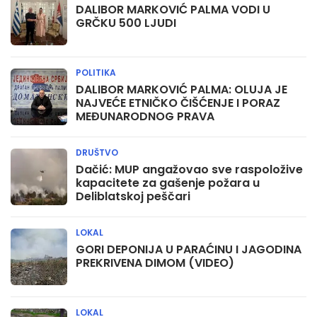
DALIBOR MARKOVIĆ PALMA VODI U
GRČKU 500 LJUDI
POLITIKA
DALIBOR MARKOVIĆ PALMA: OLUJA JE
NAJVEĆE ETNIČKO ČIŠĆENJE I PORAZ
MEĐUNARODNOG PRAVA
DRUŠTVO
Dačić: MUP angažovao sve raspoložive
kapacitete za gašenje požara u
Deliblatskoj peščari
LOKAL
GORI DEPONIJA U PARAĆINU I JAGODINA
PREKRIVENA DIMOM (VIDEO)
LOKAL