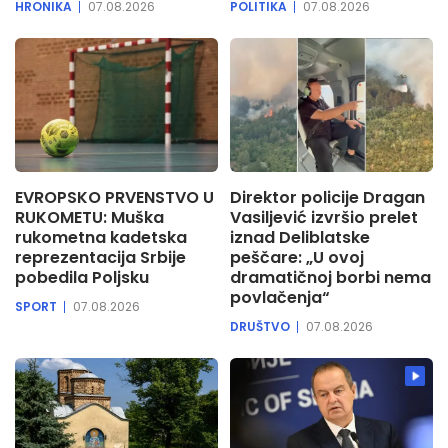
HRONIKA
07.08.2026
POLITIKA
07.08.2026
EVROPSKO PRVENSTVO U
Direktor policije Dragan
RUKOMETU: Muška
Vasiljević izvršio prelet
rukometna kadetska
iznad Deliblatske
reprezentacija Srbije
peščare: „U ovoj
pobedila Poljsku
dramatičnoj borbi nema
povlačenja“
SPORT
07.08.2026
DRUŠTVO
07.08.2026