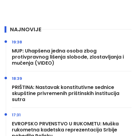
NAJNOVIJE
19:38
MUP: Uhapšena jedna osoba zbog
protivpravnog lišenja slobode, zlostavljanja i
mučenja (VIDEO)
18:39
PRIŠTINA: Nastavak konstitutivne sednice
skupštine privremenih prištinskih institucija
sutra
17:31
EVROPSKO PRVENSTVO U RUKOMETU: Muška
rukometna kadetska reprezentacija Srbije
pobedila Poljsku