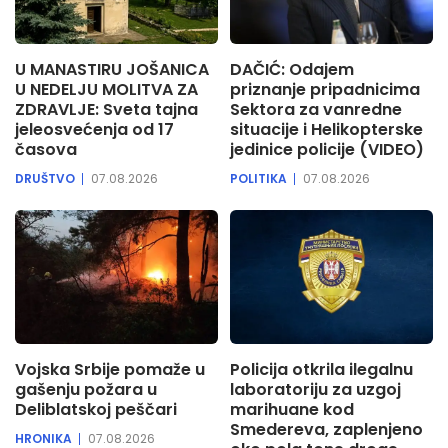
U MANASTIRU JOŠANICA
DAČIĆ: Odajem
U NEDELJU MOLITVA ZA
priznanje pripadnicima
ZDRAVLJE: Sveta tajna
Sektora za vanredne
jeleosvećenja od 17
situacije i Helikopterske
časova
jedinice policije (VIDEO)
DRUŠTVO
07.08.2026
POLITIKA
07.08.2026
Vojska Srbije pomaže u
Policija otkrila ilegalnu
gašenju požara u
laboratoriju za uzgoj
Deliblatskoj peščari
marihuane kod
Smedereva, zaplenjeno
HRONIKA
07.08.2026