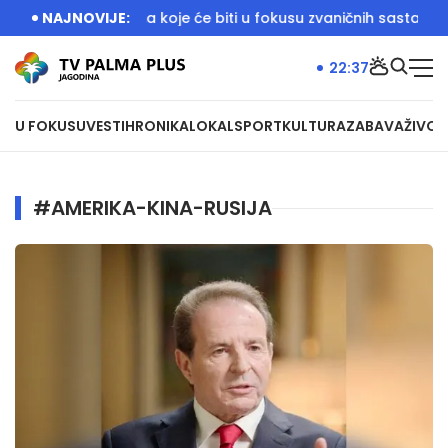
azgovor o temama koje će biti u fokusu zvaničnih sastanaka
NAJNOVIJE:
22:37
U FOKUSU
VESTI
HRONIKA
LOKAL
SPORT
KULTURA
ZABAVA
ŽIVOT
#AMERIKA-KINA-RUSIJA