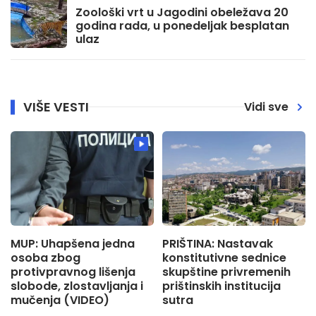
Zoološki vrt u Jagodini obeležava 20
godina rada, u ponedeljak besplatan
ulaz
VIŠE VESTI
Vidi sve
MUP: Uhapšena jedna
PRIŠTINA: Nastavak
osoba zbog
konstitutivne sednice
protivpravnog lišenja
skupštine privremenih
slobode, zlostavljanja i
prištinskih institucija
mučenja (VIDEO)
sutra