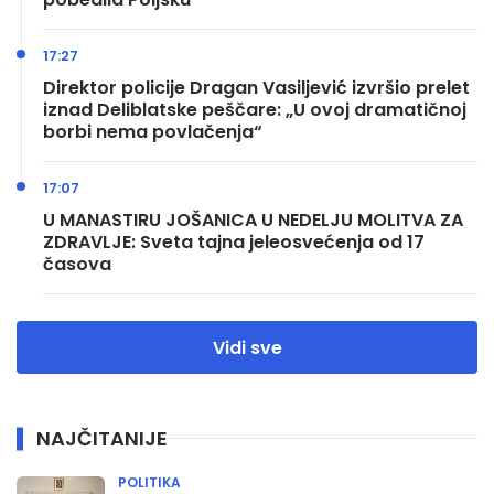
17:27
Direktor policije Dragan Vasiljević izvršio prelet
iznad Deliblatske peščare: „U ovoj dramatičnoj
borbi nema povlačenja“
17:07
U MANASTIRU JOŠANICA U NEDELJU MOLITVA ZA
ZDRAVLJE: Sveta tajna jeleosvećenja od 17
časova
Vidi sve
NAJČITANIJE
POLITIKA