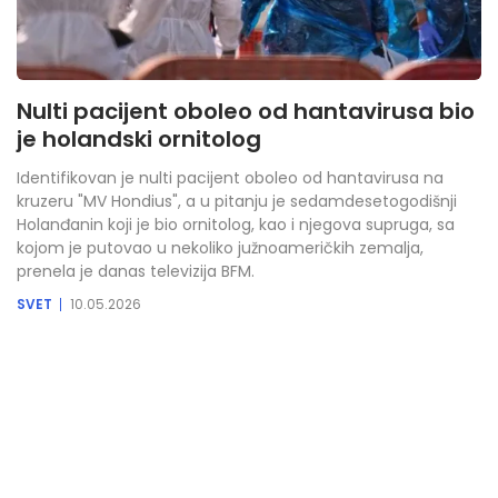
Nulti pacijent oboleo od hantavirusa bio
je holandski ornitolog
Identifikovan je nulti pacijent oboleo od hantavirusa na
kruzeru "MV Hondius", a u pitanju je sedamdesetogodišnji
Holanđanin koji je bio ornitolog, kao i njegova supruga, sa
kojom je putovao u nekoliko južnoameričkih zemalja,
prenela je danas televizija BFM.
SVET
10.05.2026