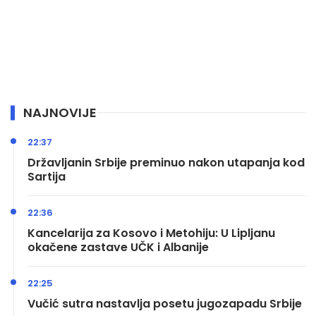
NAJNOVIJE
22:37
Državljanin Srbije preminuo nakon utapanja kod
Sartija
22:36
Kancelarija za Kosovo i Metohiju: U Lipljanu
okačene zastave UČK i Albanije
22:25
Vučić sutra nastavlja posetu jugozapadu Srbije