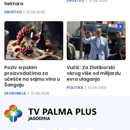
DRUŠTVO
10.08.2026
hektara
DRUŠTVO
10.08.2026
Poziv srpskim
Vučić: Za Zlatiborski
proizvođačima za
okrug više od milijardu
učešće na sajmu vina u
evra ulaganja
Šangaju
POLITIKA
10.08.2026
EKONOMIJA
10.08.2026