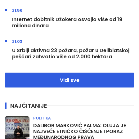
21:56
Internet dobitnik Džokera osvojio više od 19
miliona dinara
21:03
U Srbiji aktivna 23 požara, požar u Deliblatskoj
peščari zahvatio više od 2.000 hektara
Vidi sve
NAJČITANIJE
POLITIKA
DALIBOR MARKOVIĆ PALMA: OLUJA JE
NAJVEĆE ETNIČKO ČIŠĆENJE I PORAZ
MEĐUNARODNOG PRAVA