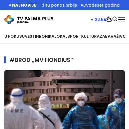
atrogasci-spasioci su ponos Srbije
NAJNOVIJE:
Dvadeset godina Zoo vrt
22:55
U FOKUSU
VESTI
HRONIKA
LOKAL
SPORT
KULTURA
ZABAVA
ŽIVOT
#BROD „MV HONDIUS“