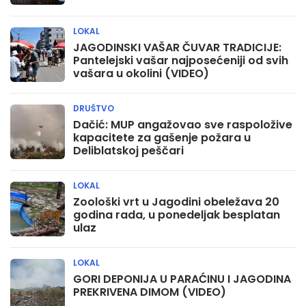
LOKAL
JAGODINSKI VAŠAR ČUVAR TRADICIJE:
Pantelejski vašar najposećeniji od svih
vašara u okolini (VIDEO)
DRUŠTVO
Dačić: MUP angažovao sve raspoložive
kapacitete za gašenje požara u
Deliblatskoj peščari
LOKAL
Zoološki vrt u Jagodini obeležava 20
godina rada, u ponedeljak besplatan
ulaz
LOKAL
GORI DEPONIJA U PARAĆINU I JAGODINA
PREKRIVENA DIMOM (VIDEO)