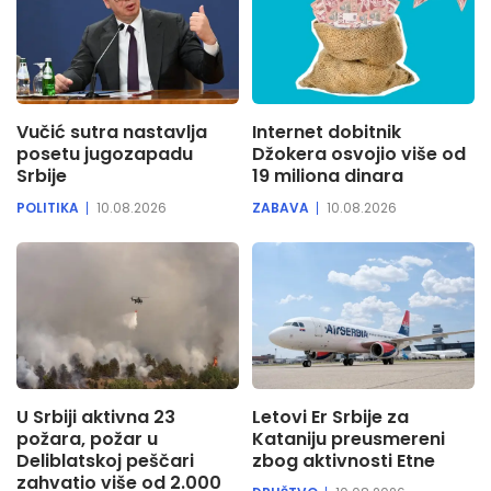
Vučić sutra nastavlja
Internet dobitnik
posetu jugozapadu
Džokera osvojio više od
Srbije
19 miliona dinara
POLITIKA
10.08.2026
ZABAVA
10.08.2026
U Srbiji aktivna 23
Letovi Er Srbije za
požara, požar u
Kataniju preusmereni
Deliblatskoj peščari
zbog aktivnosti Etne
zahvatio više od 2.000