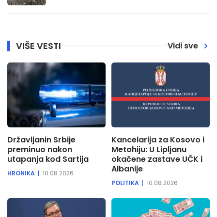
VIŠE VESTI
Vidi sve
Državljanin Srbije
Kancelarija za Kosovo i
preminuo nakon
Metohiju: U Lipljanu
utapanja kod Sartija
okačene zastave UČK i
Albanije
HRONIKA
10.08.2026
POLITIKA
10.08.2026