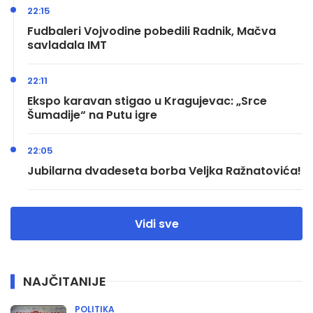
22:15
Fudbaleri Vojvodine pobedili Radnik, Mačva
savladala IMT
22:11
Ekspo karavan stigao u Kragujevac: „Srce
Šumadije“ na Putu igre
22:05
Jubilarna dvadeseta borba Veljka Ražnatovića!
Vidi sve
NAJČITANIJE
POLITIKA