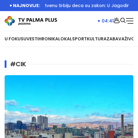
DEO)
NAJNOVIJE:
Za Jedinstvenu Srbiju deca su zakon: U Jagodini otvore
04:41
U FOKUSU
VESTI
HRONIKA
LOKAL
SPORT
KULTURA
ZABAVA
ŽIVOT
#CIK