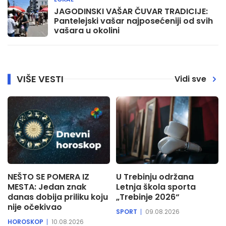
JAGODINSKI VAŠAR ČUVAR TRADICIJE:
Pantelejski vašar najposećeniji od svih
vašara u okolini
VIŠE VESTI
Vidi sve
NEŠTO SE POMERA IZ
U Trebinju održana
MESTA: Jedan znak
Letnja škola sporta
danas dobija priliku koju
„Trebinje 2026“
nije očekivao
SPORT
09.08.2026
HOROSKOP
10.08.2026