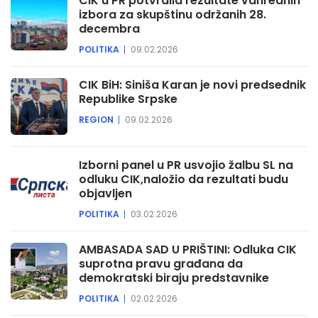
CIK u PR potvrdila rezultate vanrednih
izbora za skupštinu održanih 28.
decembra
POLITIKA
09.02.2026
CIK BiH: Siniša Karan je novi predsednik
Republike Srpske
REGION
09.02.2026
Izborni panel u PR usvojio žalbu SL na
odluku CIK,naložio da rezultati budu
objavljen
POLITIKA
03.02.2026
AMBASADA SAD U PRIŠTINI: Odluka CIK
suprotna pravu građana da
demokratski biraju predstavnike
POLITIKA
02.02.2026