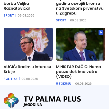
borba Veljka
godina osvojili bronzu
Ražnatovića!
na Svetskom prvenstvu
u Zagrebu
SPORT
09.08.2026
SPORT
09.08.2026
VUČIĆ: Radim u interesu
MINISTAR DAČIĆ: Nema
Srbije
pauze dok ima vatre
(VIDEO)
POLITIKA
09.08.2026
U FOKUSU
09.08.2026