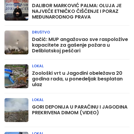
DALIBOR MARKOVIĆ PALMA: OLUJA JE
NAJVEĆE ETNIČKO ČIŠĆENJE I PORAZ
MEĐUNARODNOG PRAVA
DRUŠTVO
Dačić: MUP angažovao sve raspoložive
kapacitete za gašenje požara u
Deliblatskoj peščari
LOKAL
Zoološki vrt u Jagodini obeležava 20
godina rada, u ponedeljak besplatan
ulaz
LOKAL
GORI DEPONIJA U PARAĆINU I JAGODINA
PREKRIVENA DIMOM (VIDEO)
LOKAL