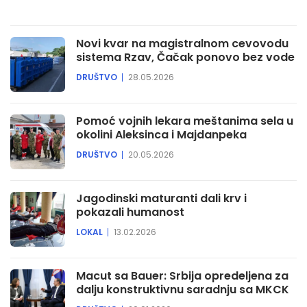
Novi kvar na magistralnom cevovodu
sistema Rzav, Čačak ponovo bez vode
DRUŠTVO
28.05.2026
Pomoć vojnih lekara meštanima sela u
okolini Aleksinca i Majdanpeka
DRUŠTVO
20.05.2026
Jagodinski maturanti dali krv i
pokazali humanost
LOKAL
13.02.2026
Macut sa Bauer: Srbija opredeljena za
dalju konstruktivnu saradnju sa MKCK