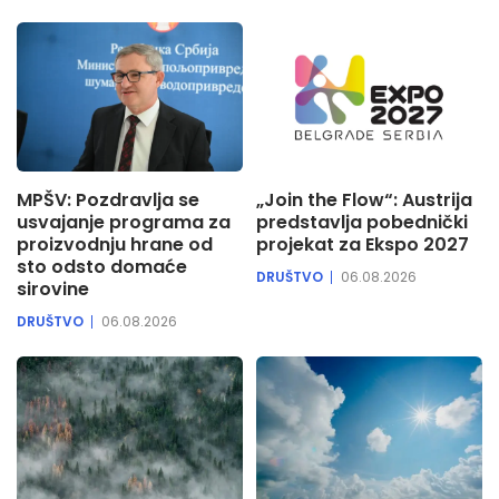
MPŠV: Pozdravlja se
„Join the Flow“: Austrija
usvajanje programa za
predstavlja pobednički
proizvodnju hrane od
projekat za Ekspo 2027
sto odsto domaće
DRUŠTVO
06.08.2026
sirovine
DRUŠTVO
06.08.2026