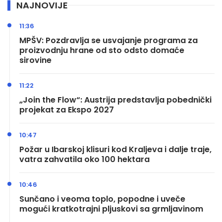
NAJNOVIJE
11:36
MPŠV: Pozdravlja se usvajanje programa za
proizvodnju hrane od sto odsto domaće
sirovine
11:22
„Join the Flow“: Austrija predstavlja pobednički
projekat za Ekspo 2027
10:47
Požar u Ibarskoj klisuri kod Kraljeva i dalje traje,
vatra zahvatila oko 100 hektara
10:46
Sunčano i veoma toplo, popodne i uveče
mogući kratkotrajni pljuskovi sa grmljavinom