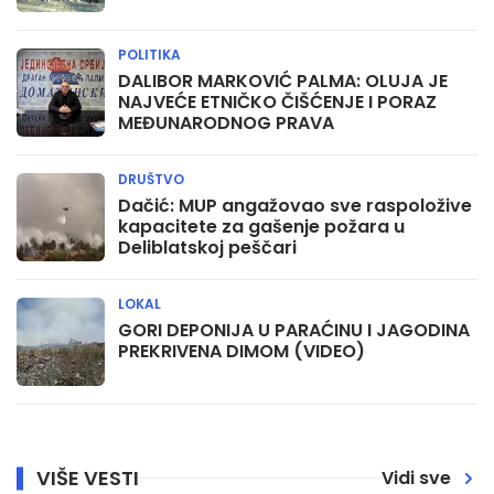
POLITIKA
DALIBOR MARKOVIĆ PALMA: OLUJA JE
NAJVEĆE ETNIČKO ČIŠĆENJE I PORAZ
MEĐUNARODNOG PRAVA
DRUŠTVO
Dačić: MUP angažovao sve raspoložive
kapacitete za gašenje požara u
Deliblatskoj peščari
LOKAL
GORI DEPONIJA U PARAĆINU I JAGODINA
PREKRIVENA DIMOM (VIDEO)
VIŠE VESTI
Vidi sve