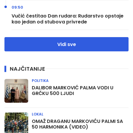
09:50
Vučić čestitao Dan rudara: Rudarstvo opstaje
kao jedan od stubova privrede
Vidi sve
NAJČITANIJE
POLITIKA
DALIBOR MARKOVIĆ PALMA VODI U
GRČKU 500 LJUDI
LOKAL
OMAŽ DRAGANU MARKOVIĆU PALMI SA
50 HARMONIKA (VIDEO)