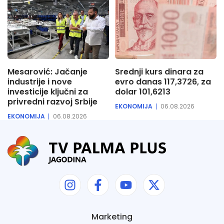
Mesarović: Jačanje
Srednji kurs dinara za
industrije i nove
evro danas 117,3726, za
investicije ključni za
dolar 101,6213
privredni razvoj Srbije
EKONOMIJA
06.08.2026
EKONOMIJA
06.08.2026
Marketing