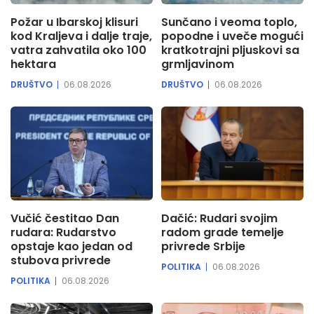
Požar u Ibarskoj klisuri
Sunčano i veoma toplo,
kod Kraljeva i dalje traje,
popodne i uveče mogući
vatra zahvatila oko 100
kratkotrajni pljuskovi sa
hektara
grmljavinom
DRUŠTVO
06.08.2026
DRUŠTVO
06.08.2026
Vučić čestitao Dan
Dačić: Rudari svojim
rudara: Rudarstvo
radom grade temelje
opstaje kao jedan od
privrede Srbije
stubova privrede
POLITIKA
06.08.2026
POLITIKA
06.08.2026