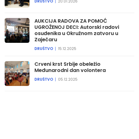
DRUŠTVO
20.01.2026
AUKCIJA RADOVA ZA POMOĆ
UGROŽENOJ DECI: Autorski radovi
osuđenika u Okružnom zatvoru u
Zaječaru
DRUŠTVO
15.12.2025
Crveni krst Srbije obeležio
Međunarodni dan volontera
DRUŠTVO
05.12.2025