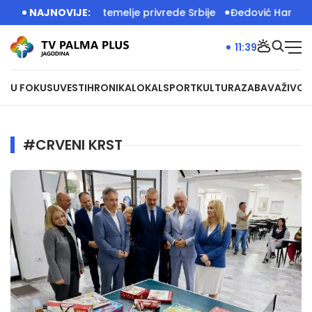
im radom grade temelje privrede Srbije
NAJNOVIJE:
Đedović Handanović:
11:39
U FOKUSU
VESTI
HRONIKA
LOKAL
SPORT
KULTURA
ZABAVA
ŽIVOT
#CRVENI KRST