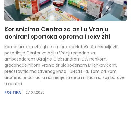
Korisnicima Centra za azil u Vranju
donirani sportska oprema i rekviziti
Komesarka za izbeglice i migracije Nataša Stanisavljević
posetila je Centar za azil u Vranju zajedno sa
ambasadorom Ukrajine Oleksandrom Litvinenkom,
gradonačelnikom Vranja dr Slobodanom Milenkovićem,
predstavnicima Crvenog krsta i UNICEF-a. Tom prilikom
uručena je donacija namenjena deci i mladima koji borave
u centru.
POLITIKA
27.07.2026