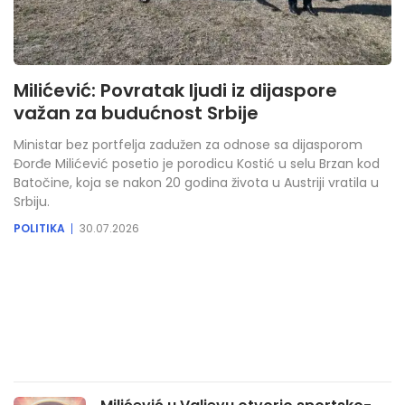
Milićević: Povratak ljudi iz dijaspore
važan za budućnost Srbije
Ministar bez portfelja zadužen za odnose sa dijasporom
Đorđe Milićević posetio je porodicu Kostić u selu Brzan kod
Batočine, koja se nakon 20 godina života u Austriji vratila u
Srbiju.
POLITIKA
30.07.2026