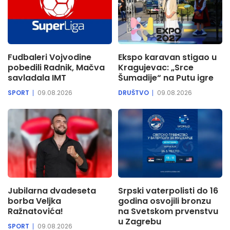
Fudbaleri Vojvodine
Ekspo karavan stigao u
pobedili Radnik, Mačva
Kragujevac: „Srce
savladala IMT
Šumadije“ na Putu igre
SPORT
09.08.2026
DRUŠTVO
09.08.2026
Jubilarna dvadeseta
Srpski vaterpolisti do 16
borba Veljka
godina osvojili bronzu
Ražnatovića!
na Svetskom prvenstvu
u Zagrebu
SPORT
09.08.2026