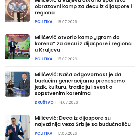
Milićević u Valjevu otvorio sportsko-
obrazovni kamp za decu iz dijaspore i
regiona
POLITIKA
18.07.2026
Milićević otvorio kamp „Igrom do
korena“ za decu iz dijaspore i regiona
u Kraljevu
POLITIKA
15.07.2026
Milićević: Naša odgovornost je da
budućim generacijama prenesemo
jezik, kulturu, tradiciju i svest o
sopstvenim korenima
DRUŠTVO
14.07.2026
Milićević: Deca iz dijaspore su
najvažnija veza Srbije sa budućnošću
POLITIKA
17.06.2026