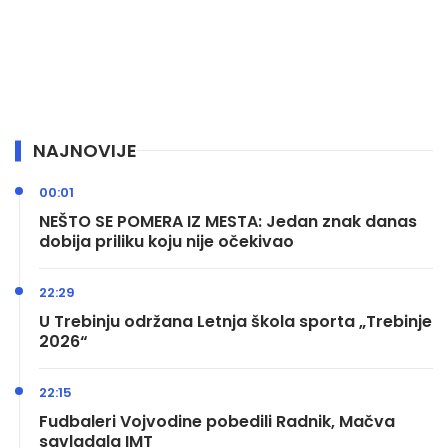
NAJNOVIJE
00:01
NEŠTO SE POMERA IZ MESTA: Jedan znak danas
dobija priliku koju nije očekivao
22:29
U Trebinju održana Letnja škola sporta „Trebinje
2026“
22:15
Fudbaleri Vojvodine pobedili Radnik, Mačva
savladala IMT