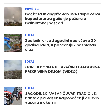
DRUŠTVO
Dačić: MUP angažovao sve raspoložive
kapacitete za gašenje požara u
Deliblatskoj peščari
LOKAL
Zoološki vrt u Jagodini obeležava 20
godina rada, u ponedeljak besplatan
ulaz
LOKAL
GORI DEPONIJA U PARAĆINU I JAGODINA
PREKRIVENA DIMOM (VIDEO)
LOKAL
JAGODINSKI VAŠAR ČUVAR TRADICIJE:
Pantelejski vašar najposećeniji od svih
vašara u okolini