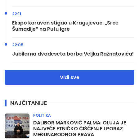
22:11
Ekspo karavan stigao u Kragujevac: „Srce
Šumadije“ na Putu igre
22:05
Jubilarna dvadeseta borba Veljka Ražnatovića!
Vidi sve
NAJČITANIJE
POLITIKA
DALIBOR MARKOVIĆ PALMA: OLUJA JE
NAJVEĆE ETNIČKO ČIŠĆENJE I PORAZ
MEĐUNARODNOG PRAVA