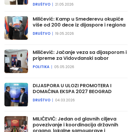
DRUŠTVO
21.05.2026
Milićević: Kamp u Smederevu okupiće
više od 200 dece iz dijaspore i regiona
DRUŠTVO
19.05.2026
Milićević: Jačanje veza sa dijasporom i
pripreme za Vidovdanski sabor
POLITIKA
05.05.2026
DIJASPORA U ULOZI PROMOTERA I
DOMAĆINA EKSPA 2027 BEOGRAD
DRUŠTVO
04.03.2026
MILIĆEVIĆ: Jedan od glavnih ciljeva
povezivanje i koordinacija državnih
organa, lokalne samouprave i