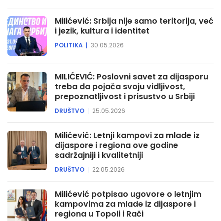
Milićević: Srbija nije samo teritorija, već
i jezik, kultura i identitet
POLITIKA
30.05.2026
MILIĆEVIĆ: Poslovni savet za dijasporu
treba da pojača svoju vidljivost,
prepoznatljivost i prisustvo u Srbiji
DRUŠTVO
25.05.2026
Milićević: Letnji kampovi za mlade iz
dijaspore i regiona ove godine
sadržajniji i kvalitetniji
DRUŠTVO
22.05.2026
Milićević potpisao ugovore o letnjim
kampovima za mlade iz dijaspore i
regiona u Topoli i Rači