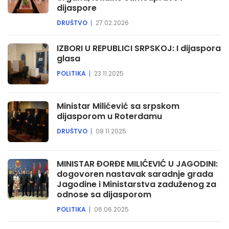
dijaspore
DRUŠTVO
27.02.2026
IZBORI U REPUBLICI SRPSKOJ: I dijaspora
glasa
POLITIKA
23.11.2025
Ministar Milićević sa srpskom
dijasporom u Roterdamu
DRUŠTVO
08.11.2025
MINISTAR ĐORĐE MILIĆEVIĆ U JAGODINI:
dogovoren nastavak saradnje grada
Jagodine i Ministarstva zaduženog za
odnose sa dijasporom
POLITIKA
06.06.2025