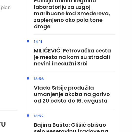
Policija otkrila ilegalnu
laboratoriju za uzgoj
mpion
marihuane kod Smedereva,
zaplenjeno oko pola tone
droge
14:11
MILIĆEVIĆ: Petrovačka cesta
je mesto na kom su stradali
nevini i nedužni Srbi
13:56
Vlada Srbije produžila
umanjenje akciza na gorivo
od 20 odsto do 16. avgusta
13:52
VU
Bajina Bašta: Glišić obišao
selo Beserovinu i radove na