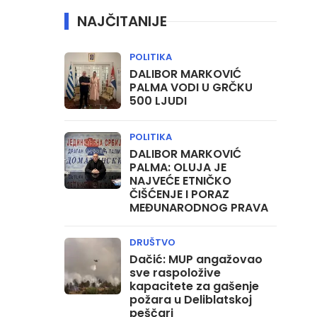
NAJČITANIJE
POLITIKA
DALIBOR MARKOVIĆ
PALMA VODI U GRČKU
500 LJUDI
POLITIKA
DALIBOR MARKOVIĆ
PALMA: OLUJA JE
NAJVEĆE ETNIČKO
ČIŠĆENJE I PORAZ
MEĐUNARODNOG PRAVA
DRUŠTVO
Dačić: MUP angažovao
sve raspoložive
kapacitete za gašenje
požara u Deliblatskoj
peščari