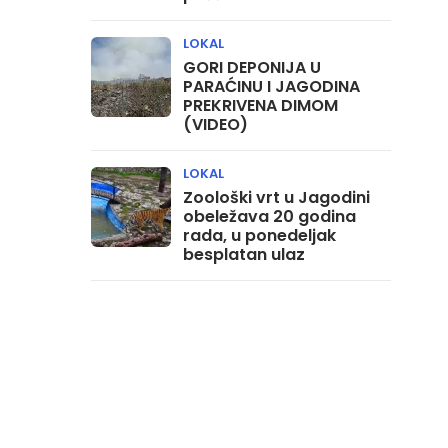
LOKAL
GORI DEPONIJA U
PARAĆINU I JAGODINA
PREKRIVENA DIMOM
(VIDEO)
LOKAL
Zoološki vrt u Jagodini
obeležava 20 godina
rada, u ponedeljak
besplatan ulaz