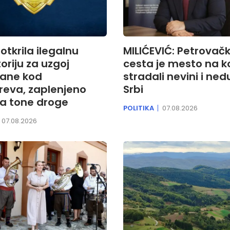
 otkrila ilegalnu
MILIĆEVIĆ: Petrovač
oriju za uzgoj
cesta je mesto na 
ane kod
stradali nevini i ned
eva, zaplenjeno
Srbi
la tone droge
POLITIKA
07.08.2026
07.08.2026