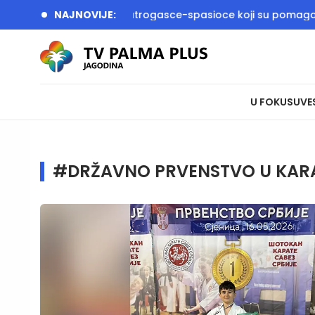
 i Dačić dočekali vatrogasce-spasioce koji su pomagali u gaš
NAJNOVIJE:
U FOKUSU
VE
#DRŽAVNO PRVENSTVO U KAR