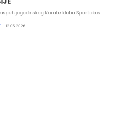
IJE
i uspeh jagodinskog Karate kluba Spartakus
T
12.05.2026