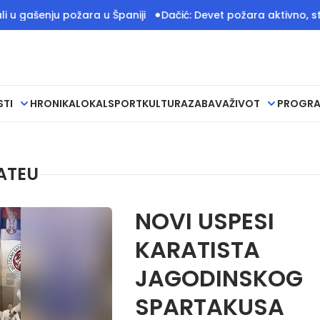
enju požara u Španiji
Dačić: Devet požara aktivno, stanje sa 
STI
HRONIKA
LOKAL
SPORT
KULTURA
ZABAVA
ŽIVOT
PROGR
ATEU
NOVI USPESI
KARATISTA
JAGODINSKOG
SPARTAKUSA