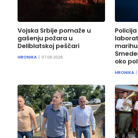
Vojska Srbije pomaže u
Policija
gašenju požara u
laborat
Deliblatskoj peščari
marihu
Smeder
HRONIKA
07.08.2026
oko po
HRONIKA