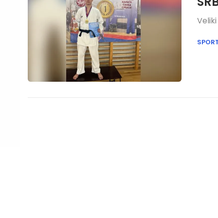
SRB
Velik
SPOR