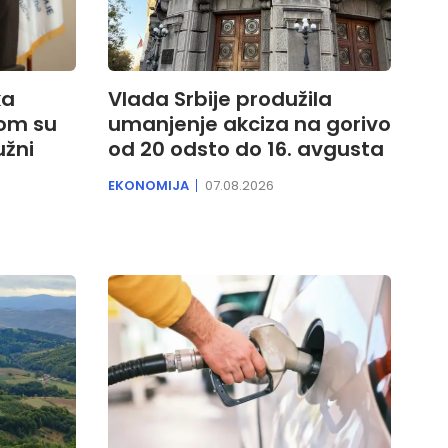
ka
Vlada Srbije produžila
kom su
umanjenje akciza na gorivo
užni
od 20 odsto do 16. avgusta
EKONOMIJA
07.08.2026