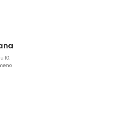
vana
u 10.
emeno