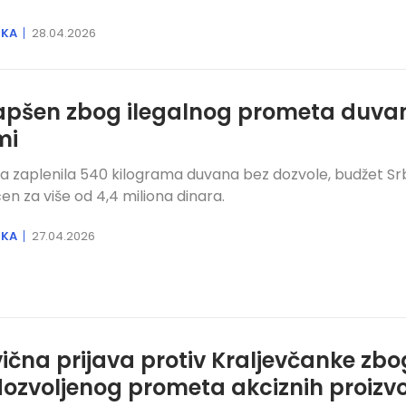
IKA
28.04.2026
pšen zbog ilegalnog prometa duva
mi
ija zaplenila 540 kilograma duvana bez dozvole, budžet Srb
en za više od 4,4 miliona dinara.
IKA
27.04.2026
vična prijava protiv Kraljevčanke zbo
ozvoljenog prometa akciznih proizv