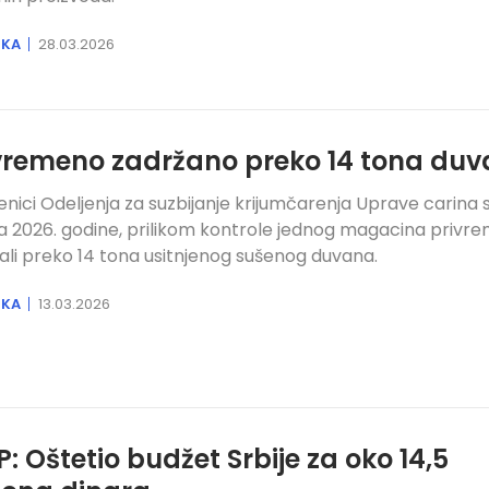
IKA
28.03.2026
vremeno zadržano preko 14 tona du
enici Odeljenja za suzbijanje krijumčarenja Uprave carina s
 2026. godine, prilikom kontrole jednog magacina privr
ali preko 14 tona usitnjenog sušenog duvana.
IKA
13.03.2026
: Oštetio budžet Srbije za oko 14,5