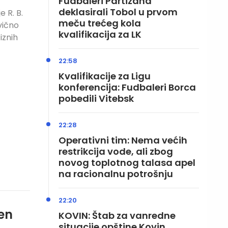
Fudbaleri Partizana
deklasirali Tobol u prvom
e R. B.
meču trećeg kola
vično
kvalifikacija za LK
iznih
22:58
Kvalifikacije za Ligu
konferencija: Fudbaleri Borca
pobedili Vitebsk
22:28
Operativni tim: Nema većih
restrikcija vode, ali zbog
novog toplotnog talasa apel
na racionalnu potrošnju
22:20
en
KOVIN: Štab za vanredne
situacije opštine Kovin