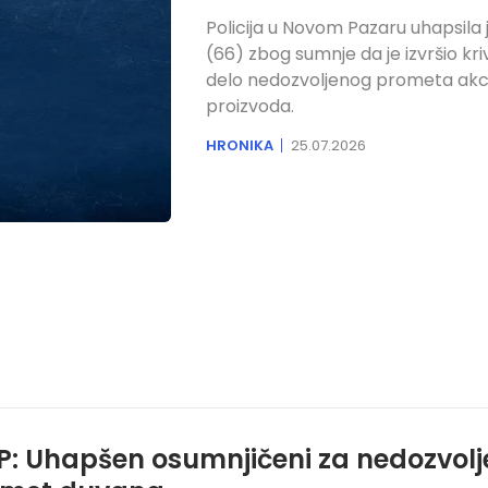
Policija u Novom Pazaru uhapsila j
(66) zbog sumnje da je izvršio kri
delo nedozvoljenog prometa akc
proizvoda.
HRONIKA
25.07.2026
: Uhapšen osumnjičeni za nedozvolj