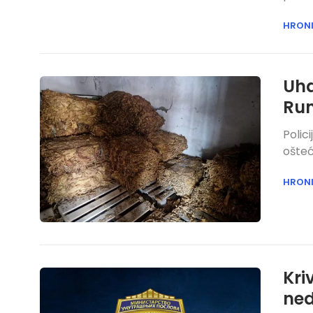
HRON
Uha
Ru
Polic
ošteć
HRON
Kri
ned