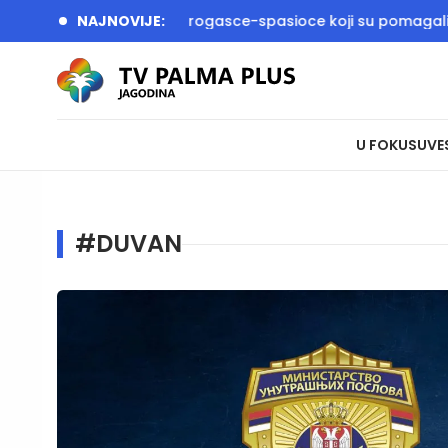
i Dačić dočekali vatrogasce-spasioce koji su pomagali u gašen
NAJNOVIJE:
U FOKUSU
VE
#DUVAN