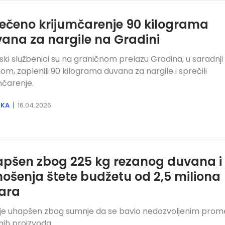
ečeno krijumčarenje 90 kilograma
ana za nargile na Gradini
ski službenici su na graničnom prelazu Gradina, u saradnji
ijom, zaplenili 90 kilograma duvana za nargile i sprečili
mčarenje.
IKA
16.04.2026
pšen zbog 225 kg rezanog duvana i
ošenja štete budžetu od 2,5 miliona
ara
 je uhapšen zbog sumnje da se bavio nedozvoljenim pro
nih proizvoda.