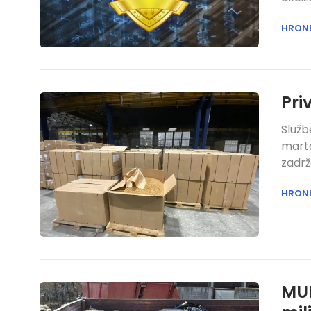
HRON
Pri
Služb
marta
zadrž
HRON
MUP