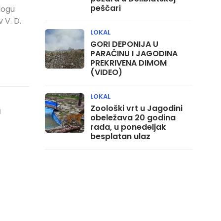
peščari
logu
 V. D.
LOKAL
GORI DEPONIJA U
PARAĆINU I JAGODINA
PREKRIVENA DIMOM
(VIDEO)
LOKAL
m
Zoološki vrt u Jagodini
obeležava 20 godina
rada, u ponedeljak
besplatan ulaz