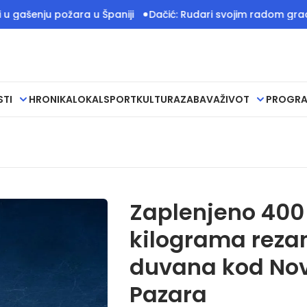
ju požara u Španiji
Dačić: Rudari svojim radom grade temel
STI
HRONIKA
LOKAL
SPORT
KULTURA
ZABAVA
ŽIVOT
PROGR
Zaplenjeno 400
kilograma reza
duvana kod No
Pazara