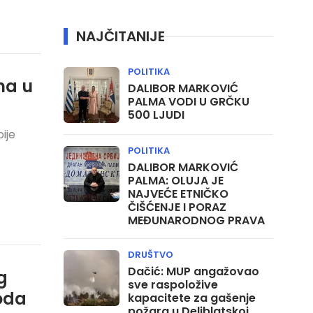
NAJČITANIJE
POLITIKA
na u
DALIBOR MARKOVIĆ
PALMA VODI U GRČKU
500 LJUDI
ije
POLITIKA
DALIBOR MARKOVIĆ
PALMA: OLUJA JE
NAJVEĆE ETNIČKO
ČIŠĆENJE I PORAZ
MEĐUNARODNOG PRAVA
DRUŠTVO
Dačić: MUP angažovao
g
sve raspoložive
oda
kapacitete za gašenje
požara u Deliblatskoj