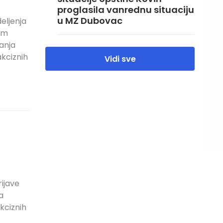
proglasila vanrednu situaciju
u MZ Dubovac
eljenja
nim
janja
akciznih
Vidi sve
rijave
a
kciznih