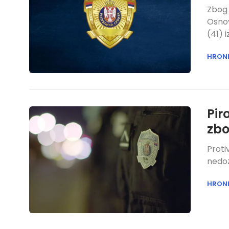
Zbog 
Osnov
(41) i
HRON
Pir
zbo
Proti
nedoz
HRON