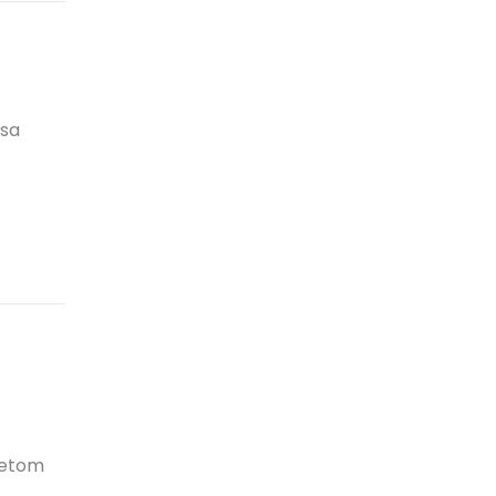
 sa
metom