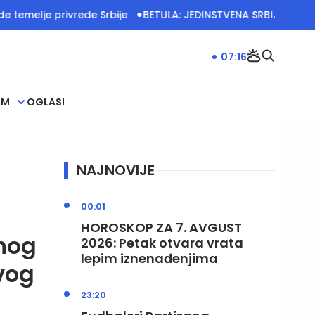
je privrede Srbije
BETULA: JEDINSTVENA SRBIJA IMA VELIK
07:16
AM
OGLASI
NAJNOVIJE
00:01
HOROSKOP ZA 7. AVGUST
nog
2026: Petak otvara vrata
lepim iznenađenjima
vog
23:20