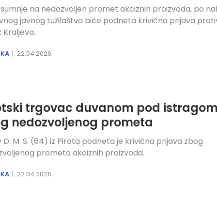
sumnje na nedozvoljen promet akciznih proizvoda, po na
nog javnog tužilaštva biće podneta krivična prijava protiv
z Kraljeva.
IKA
22.04.2026
otski trgovac duvanom pod istrago
g nedozvoljenog prometa
v D. M. S. (64) iz Pirota podneta je krivična prijava zbog
voljenog prometa akciznih proizvoda.
IKA
22.04.2026