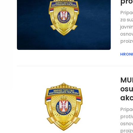
pr
Pripa
za su
javni
osnov
proiz
HRON
MUP
osu
akc
Pripa
proti
osnov
proiz