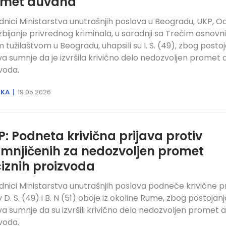
omet duvana
dnici Ministarstva unutrašnjih poslova u Beogradu, UKP, Od
zbijanje privrednog kriminala, u saradnji sa Trećim osnov
m tužilaštvom u Beogradu, uhapsili su I. S. (49), zbog posto
a sumnje da je izvršila krivično delo nedozvoljen promet 
voda.
IKA
19.05.2026
: Podneta krivična prijava protiv
mnjičenih za nedozvoljen promet
iznih proizvoda
dnici Ministarstva unutrašnjih poslova podneće krivične p
v D. S. (49) i B. N (51) oboje iz okoline Rume, zbog postojanj
a sumnje da su izvršili krivično delo nedozvoljen promet a
voda.