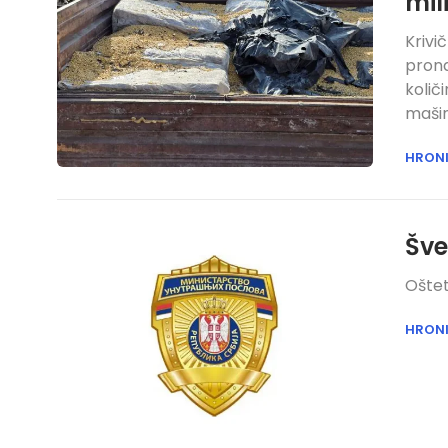
mil
Krivi
prona
količ
mašin
HRON
Šve
Oštet
HRON