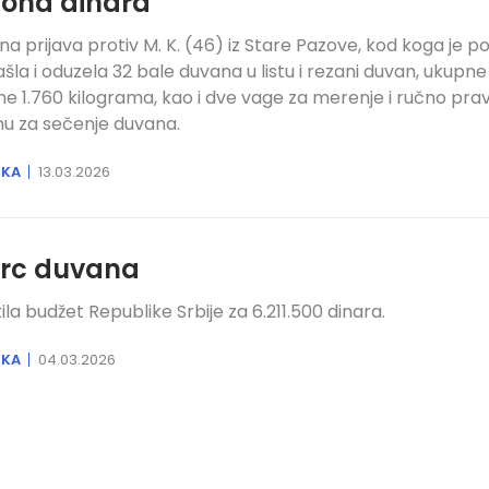
iona dinara
čna prijava protiv M. K. (46) iz Stare Pazove, kod koga je pol
šla i oduzela 32 bale duvana u listu i rezani duvan, ukupne
ine 1.760 kilograma, kao i dve vage za merenje i ručno prav
u za sečenje duvana.
IKA
13.03.2026
rc duvana
ila budžet Republike Srbije za 6.211.500 dinara.
IKA
04.03.2026