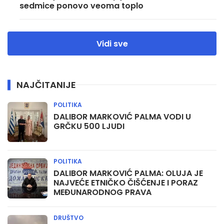
sedmice ponovo veoma toplo
Vidi sve
NAJČITANIJE
POLITIKA
DALIBOR MARKOVIĆ PALMA VODI U
GRČKU 500 LJUDI
POLITIKA
DALIBOR MARKOVIĆ PALMA: OLUJA JE
NAJVEĆE ETNIČKO ČIŠĆENJE I PORAZ
MEĐUNARODNOG PRAVA
DRUŠTVO