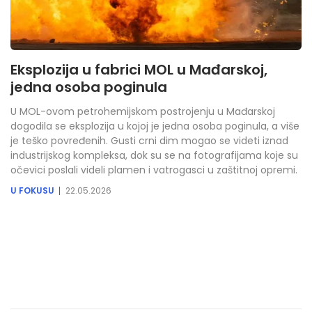
Eksplozija u fabrici MOL u Mađarskoj,
jedna osoba poginula
U MOL-ovom petrohemijskom postrojenju u Mađarskoj
dogodila se eksplozija u kojoj je jedna osoba poginula, a više
je teško povređenih. Gusti crni dim mogao se videti iznad
industrijskog kompleksa, dok su se na fotografijama koje su
očevici poslali videli plamen i vatrogasci u zaštitnoj opremi.
U FOKUSU
22.05.2026