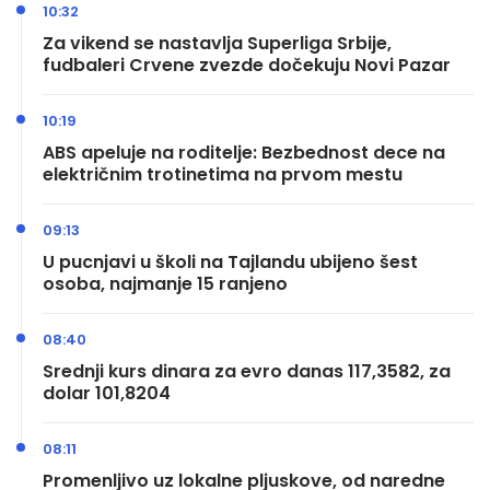
10:32
Za vikend se nastavlja Superliga Srbije,
fudbaleri Crvene zvezde dočekuju Novi Pazar
10:19
ABS apeluje na roditelje: Bezbednost dece na
električnim trotinetima na prvom mestu
09:13
U pucnjavi u školi na Tajlandu ubijeno šest
osoba, najmanje 15 ranjeno
08:40
Srednji kurs dinara za evro danas 117,3582, za
dolar 101,8204
08:11
Promenljivo uz lokalne pljuskove, od naredne