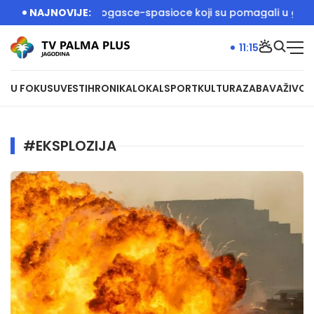
ačić dočekali vatrogasce-spasioce koji su pomagali u gašenju 
NAJNOVIJE:
11:15
U FOKUSU
VESTI
HRONIKA
LOKAL
SPORT
KULTURA
ZABAVA
ŽIVOT
#EKSPLOZIJA