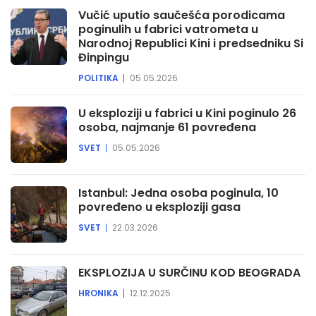
Vučić uputio saučešća porodicama
poginulih u fabrici vatrometa u
Narodnoj Republici Kini i predsedniku Si
Đinpingu
POLITIKA
05.05.2026
U eksploziji u fabrici u Kini poginulo 26
osoba, najmanje 61 povređena
SVET
05.05.2026
Istanbul: Jedna osoba poginula, 10
povređeno u eksploziji gasa
SVET
22.03.2026
EKSPLOZIJA U SURČINU KOD BEOGRADA
HRONIKA
12.12.2025