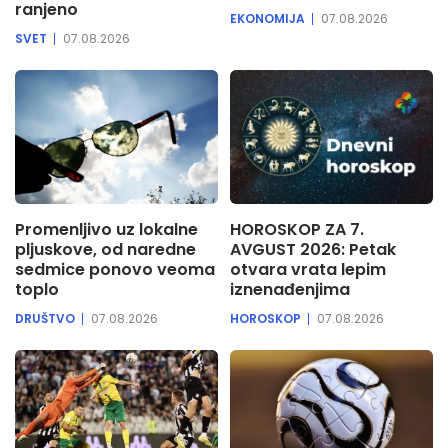
ranjeno
EKONOMIJA
07.08.2026
SVET
07.08.2026
Promenljivo uz lokalne
HOROSKOP ZA 7.
pljuskove, od naredne
AVGUST 2026: Petak
sedmice ponovo veoma
otvara vrata lepim
toplo
iznenađenjima
DRUŠTVO
07.08.2026
HOROSKOP
07.08.2026