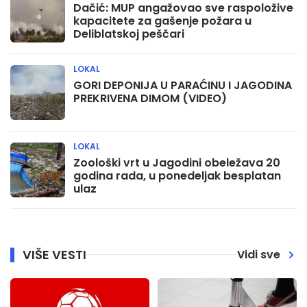
Dačić: MUP angažovao sve raspoložive
kapacitete za gašenje požara u
Deliblatskoj peščari
LOKAL
GORI DEPONIJA U PARAĆINU I JAGODINA
PREKRIVENA DIMOM (VIDEO)
LOKAL
Zoološki vrt u Jagodini obeležava 20
godina rada, u ponedeljak besplatan
ulaz
VIŠE VESTI
Vidi sve