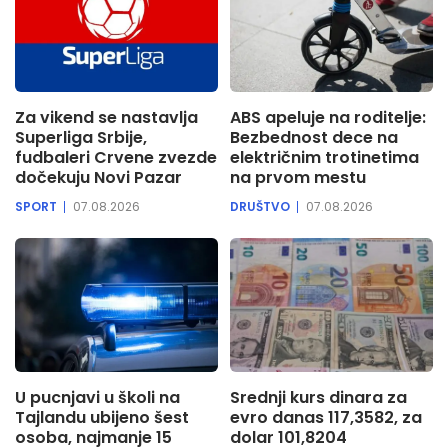
Za vikend se nastavlja
ABS apeluje na roditelje:
Superliga Srbije,
Bezbednost dece na
fudbaleri Crvene zvezde
električnim trotinetima
dočekuju Novi Pazar
na prvom mestu
SPORT
07.08.2026
DRUŠTVO
07.08.2026
U pucnjavi u školi na
Srednji kurs dinara za
Tajlandu ubijeno šest
evro danas 117,3582, za
osoba, najmanje 15
dolar 101,8204