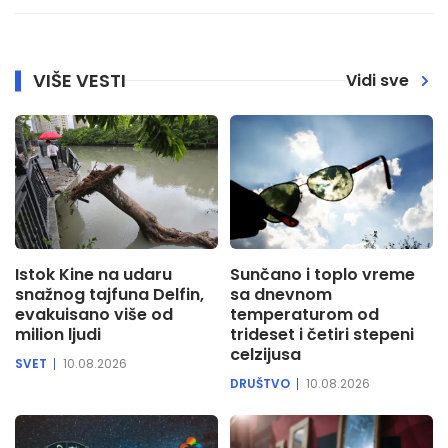
VIŠE VESTI
Vidi sve
Istok Kine na udaru
Sunčano i toplo vreme
snažnog tajfuna Delfin,
sa dnevnom
evakuisano više od
temperaturom od
milion ljudi
trideset i četiri stepeni
celzijusa
SVET
10.08.2026
DRUŠTVO
10.08.2026