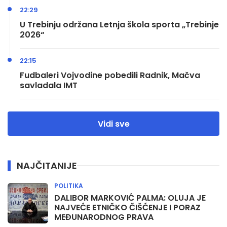
22:29
U Trebinju održana Letnja škola sporta „Trebinje
2026“
22:15
Fudbaleri Vojvodine pobedili Radnik, Mačva
savladala IMT
Vidi sve
NAJČITANIJE
POLITIKA
DALIBOR MARKOVIĆ PALMA: OLUJA JE
NAJVEĆE ETNIČKO ČIŠĆENJE I PORAZ
MEĐUNARODNOG PRAVA