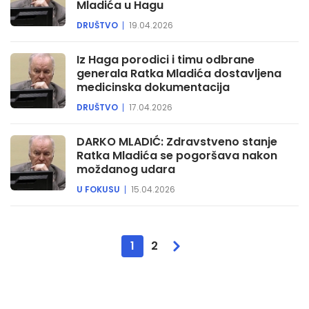
Mladića u Hagu
DRUŠTVO
19.04.2026
Iz Haga porodici i timu odbrane
generala Ratka Mladića dostavljena
medicinska dokumentacija
DRUŠTVO
17.04.2026
DARKO MLADIĆ: Zdravstveno stanje
Ratka Mladića se pogoršava nakon
moždanog udara
U FOKUSU
15.04.2026
1
2