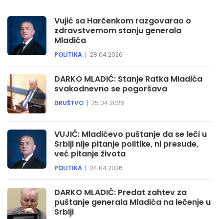
Vujić sa Harčenkom razgovarao o
zdravstvemom stanju generala
Mladića
POLITIKA
28.04.2026
DARKO MLADIĆ: Stanje Ratka Mladića
svakodnevno se pogoršava
DRUŠTVO
25.04.2026
VUJIĆ: Mladićevo puštanje da se leči u
Srbiji nije pitanje politike, ni presude,
već pitanje života
POLITIKA
24.04.2026
DARKO MLADIĆ: Predat zahtev za
puštanje generala Mladića na lečenje u
Srbiji