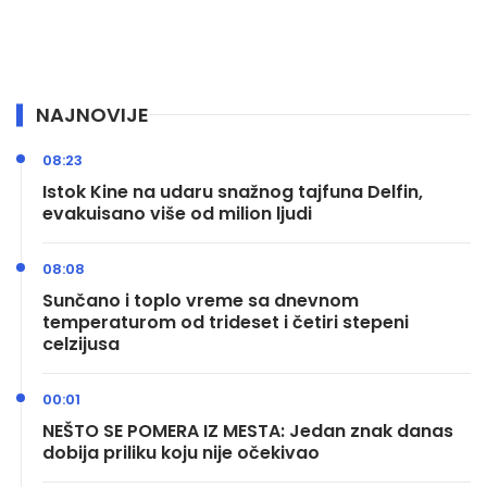
NAJNOVIJE
08:23
Istok Kine na udaru snažnog tajfuna Delfin,
evakuisano više od milion ljudi
08:08
Sunčano i toplo vreme sa dnevnom
temperaturom od trideset i četiri stepeni
celzijusa
00:01
NEŠTO SE POMERA IZ MESTA: Jedan znak danas
dobija priliku koju nije očekivao