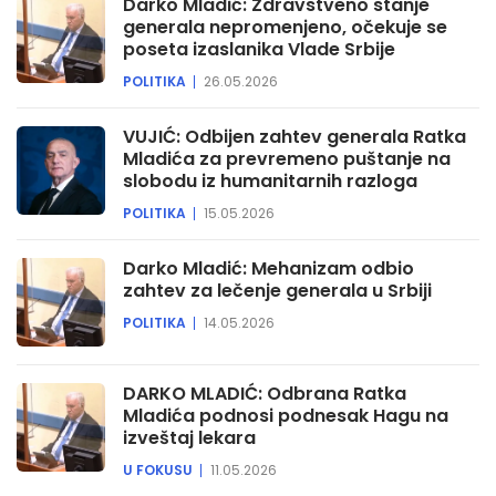
Darko Mladić: Zdravstveno stanje
generala nepromenjeno, očekuje se
poseta izaslanika Vlade Srbije
POLITIKA
26.05.2026
VUJIĆ: Odbijen zahtev generala Ratka
Mladića za prevremeno puštanje na
slobodu iz humanitarnih razloga
POLITIKA
15.05.2026
Darko Mladić: Mehanizam odbio
zahtev za lečenje generala u Srbiji
POLITIKA
14.05.2026
DARKO MLADIĆ: Odbrana Ratka
Mladića podnosi podnesak Hagu na
izveštaj lekara
U FOKUSU
11.05.2026