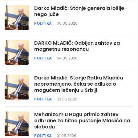
Darko Mladić: Stanje generala lošije
nego juče
POLITIKA
06.05.2026
DARKO MLADIĆ: Odbijen zahtev za
magnetnu rezonancu
POLITIKA
04.05.2026
Darko Mladić: Stanje Ratka Mladića
nepromenjeno, čeka se odluka o
mogućem lečenju u Srbiji
POLITIKA
02.05.2026
Mehanizam u Hagu primio zahtev
odbrane za hitno puštanje Mladića na
slobodu
POLITIKA
01.05.2026