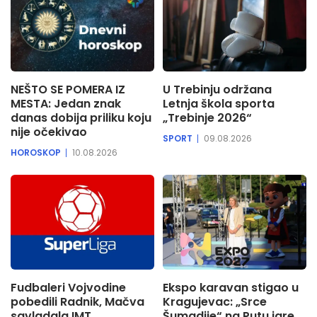
NEŠTO SE POMERA IZ
U Trebinju održana
MESTA: Jedan znak
Letnja škola sporta
danas dobija priliku koju
„Trebinje 2026“
nije očekivao
SPORT
09.08.2026
HOROSKOP
10.08.2026
Fudbaleri Vojvodine
Ekspo karavan stigao u
pobedili Radnik, Mačva
Kragujevac: „Srce
savladala IMT
Šumadije“ na Putu igre