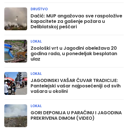
DRUŠTVO
Dačić: MUP angažovao sve raspoložive
kapacitete za gašenje požara u
Deliblatskoj peščari
LOKAL
Zoološki vrt u Jagodini obeležava 20
godina rada, u ponedeljak besplatan
ulaz
LOKAL
JAGODINSKI VAŠAR ČUVAR TRADICIJE:
Pantelejski vašar najposećeniji od svih
vašara u okolini
LOKAL
GORI DEPONIJA U PARAĆINU I JAGODINA
PREKRIVENA DIMOM (VIDEO)