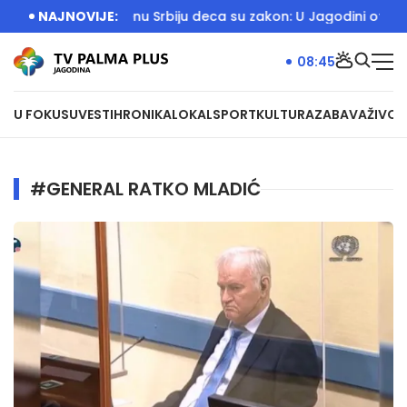
)
Za Jedinstvenu Srbiju deca su zakon: U Jagodini otvoreno o
NAJNOVIJE:
08:45
U FOKUSU
VESTI
HRONIKA
LOKAL
SPORT
KULTURA
ZABAVA
ŽIVOT
#GENERAL RATKO MLADIĆ