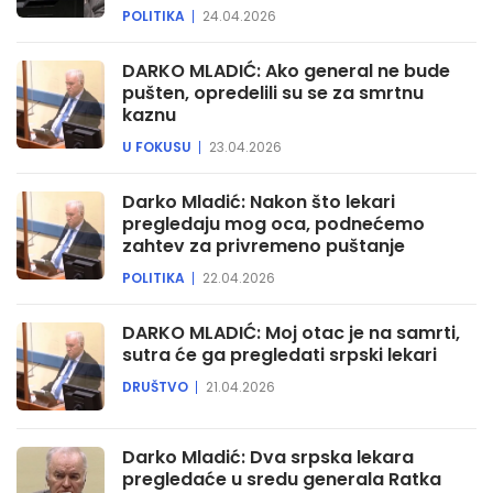
POLITIKA
24.04.2026
DARKO MLADIĆ: Ako general ne bude
pušten, opredelili su se za smrtnu
kaznu
U FOKUSU
23.04.2026
Darko Mladić: Nakon što lekari
pregledaju mog oca, podnećemo
zahtev za privremeno puštanje
POLITIKA
22.04.2026
DARKO MLADIĆ: Moj otac je na samrti,
sutra će ga pregledati srpski lekari
DRUŠTVO
21.04.2026
Darko Mladić: Dva srpska lekara
pregledaće u sredu generala Ratka