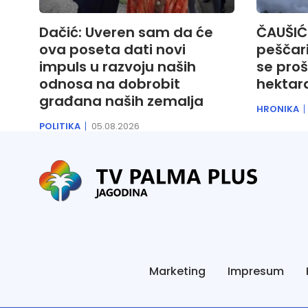
Dačić: Uveren sam da će
ČAUŠIĆ:
ova poseta dati novi
peščari
impuls u razvoju naših
se proš
odnosa na dobrobit
hektar
građana naših zemalja
HRONIKA
POLITIKA
05.08.2026
Marketing
Impresum