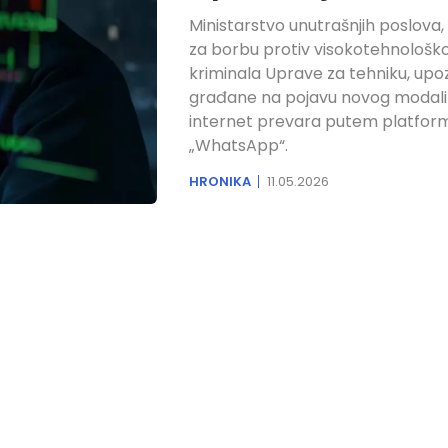
Ministarstvo unutrašnjih poslova,
za borbu protiv visokotehnološk
kriminala Uprave za tehniku, up
građane na pojavu novog modali
internet prevara putem platfor
„WhatsApp“.
HRONIKA
11.05.2026