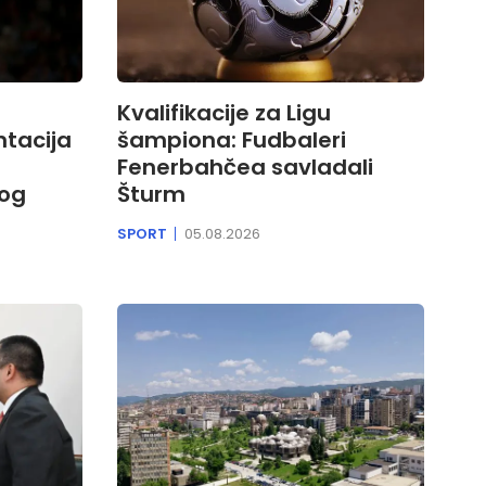
Kvalifikacije za Ligu
ntacija
šampiona: Fudbaleri
Fenerbahčea savladali
kog
Šturm
SPORT
05.08.2026