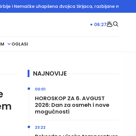
e i Nemačke uhapšena dvojica Sirijaca, razbijane mreže krijumča
06:27
AM
OGLASI
NAJNOVIJE
00:01
e
HOROSKOP ZA 6. AVGUST
tem
2026: Dan za osmeh i nove
mogućnosti
23:22