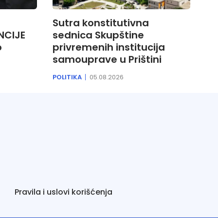
Sutra konstitutivna
NCIJE
sednica Skupštine
o
privremenih institucija
samouprave u Prištini
POLITIKA
05.08.2026
Pravila i uslovi korišćenja