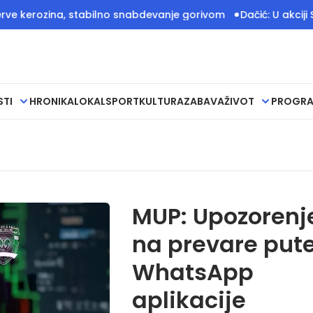
rozina, stabilno snabdevanje gorivom
Dačić: U akciji Srbij
STI
HRONIKA
LOKAL
SPORT
KULTURA
ZABAVA
ŽIVOT
PROGR
MUP: Upozorenj
na prevare pu
WhatsApp
aplikacije