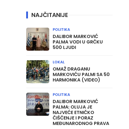
NAJČITANIJE
POLITIKA
DALIBOR MARKOVIĆ
PALMA VODI U GRČKU
500 LJUDI
LOKAL
OMAŽ DRAGANU
MARKOVIĆU PALMI SA 50
HARMONIKA (VIDEO)
POLITIKA
DALIBOR MARKOVIĆ
PALMA: OLUJA JE
NAJVEĆE ETNIČKO
ČIŠĆENJE I PORAZ
MEĐUNARODNOG PRAVA