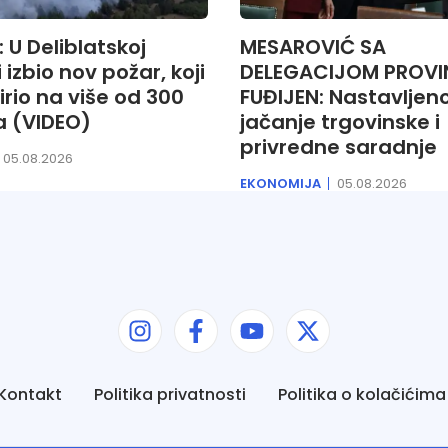
 U Deliblatskoj
MESAROVIĆ SA
 izbio nov požar, koji
DELEGACIJOM PROVI
irio na više od 300
FUĐIJEN: Nastavljen
a (VIDEO)
jačanje trgovinske i
privredne saradnje
05.08.2026
EKONOMIJA
05.08.2026
Kontakt
Politika privatnosti
Politika o kolačićima