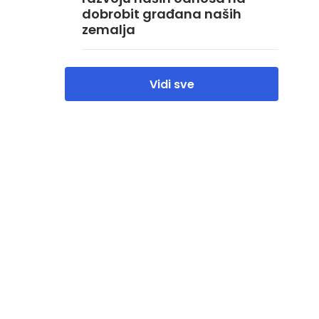
dobrobit građana naših
zemalja
Vidi sve