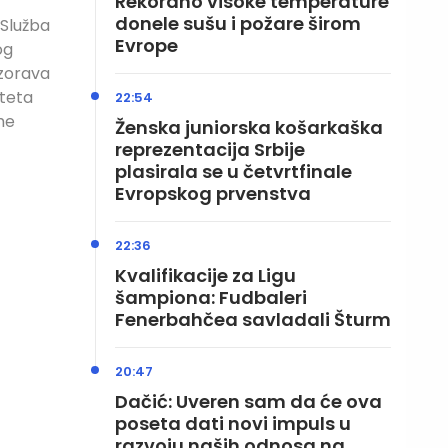
Rekordno visoke temperature
donele sušu i požare širom
 Služba
Evrope
og
ozorava
teta
22:54
me
Ženska juniorska košarkaška
reprezentacija Srbije
plasirala se u četvrtfinale
Evropskog prvenstva
22:36
Kvalifikacije za Ligu
šampiona: Fudbaleri
Fenerbahčea savladali Šturm
20:47
Dačić: Uveren sam da će ova
poseta dati novi impuls u
razvoju naših odnosa na