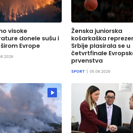
no visoke
Ženska juniorska
ature donele sušu i
košarkaška repreze
 širom Evrope
Srbije plasirala se u
četvrtfinale Evrops
08.2026
prvenstva
SPORT
05.08.2026