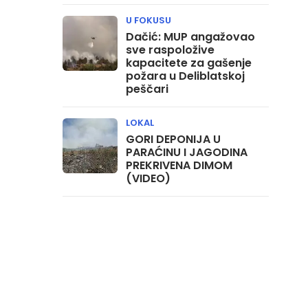
U FOKUSU
Dačić: MUP angažovao
sve raspoložive
kapacitete za gašenje
požara u Deliblatskoj
peščari
LOKAL
GORI DEPONIJA U
PARAĆINU I JAGODINA
PREKRIVENA DIMOM
(VIDEO)