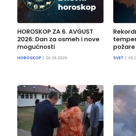
HOROSKOP ZA 6. AVGUST
Rekord
2026: Dan za osmeh i nove
temper
mogućnosti
požare
HOROSKOP
06.08.2026
SVET
05.