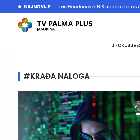
skoj peščari
NAJNOVIJE:
Đedović Handanović: NIS obezbedio rezerve ke
U FOKUSU
VE
#KRAĐA NALOGA