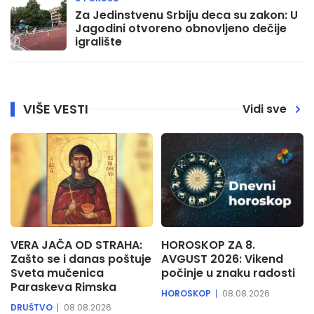
Za Jedinstvenu Srbiju deca su zakon: U
Jagodini otvoreno obnovljeno dečije
igralište
VIŠE VESTI
Vidi sve
VERA JAČA OD STRAHA:
HOROSKOP ZA 8.
Zašto se i danas poštuje
AVGUST 2026: Vikend
Sveta mučenica
počinje u znaku radosti
Paraskeva Rimska
HOROSKOP
08.08.2026
DRUŠTVO
08.08.2026