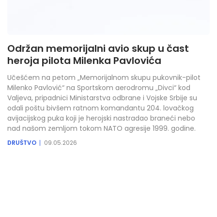
Održan memorijalni avio skup u čast
heroja pilota Milenka Pavlovića
Učešćem na petom „Memorijalnom skupu pukovnik-pilot
Milenko Pavlović“ na Sportskom aerodromu „Divci“ kod
Valjeva, pripadnici Ministarstva odbrane i Vojske Srbije su
odali poštu bivšem ratnom komandantu 204. lovačkog
avijacijskog puka koji je herojski nastradao braneći nebo
nad našom zemljom tokom NATO agresije 1999. godine.
DRUŠTVO
09.05.2026