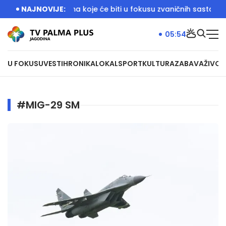
razgovor o temama koje će biti u fokusu zvaničnih sastanaka
NAJNOVIJE:
05:54
U FOKUSU
VESTI
HRONIKA
LOKAL
SPORT
KULTURA
ZABAVA
ŽIVOT
#MIG-29 SM