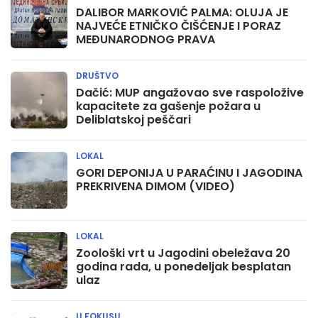
DALIBOR MARKOVIĆ PALMA: OLUJA JE
NAJVEĆE ETNIČKO ČIŠĆENJE I PORAZ
MEĐUNARODNOG PRAVA
DRUŠTVO
Dačić: MUP angažovao sve raspoložive
kapacitete za gašenje požara u
Deliblatskoj peščari
LOKAL
GORI DEPONIJA U PARAĆINU I JAGODINA
PREKRIVENA DIMOM (VIDEO)
LOKAL
Zoološki vrt u Jagodini obeležava 20
godina rada, u ponedeljak besplatan
ulaz
U FOKUSU