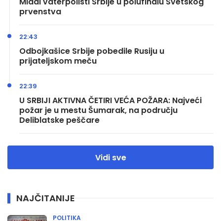
Mladi vaterpolisti Srbije u polufinalu Svetskog
prvenstva
22:43
Odbojkašice Srbije pobedile Rusiju u
prijateljskom meču
22:39
U SRBIJI AKTIVNA ČETIRI VEĆA POŽARA: Najveći
požar je u mestu Šumarak, na području
Deliblatske peščare
Vidi sve
NAJČITANIJE
POLITIKA