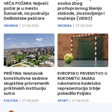
VEĆA POŽARA: Najveći
osoba zbog
požar je u mestu
protivpravnog lišenja
Šumarak, na području
slobode, zlostavljanja i
Deliblatske peščare
mučenja (VIDEO)
HRONIKA
07.08.2026
HRONIKA
07.08.2026
PRIŠTINA: Nastavak
EVROPSKO PRVENSTVO U
konstitutivne sednice
RUKOMETU: Muška
skupštine privremenih
rukometna kadetska
prištinskih institucija
reprezentacija Srbije
sutra
pobedila Poljsku
POLITIKA
07.08.2026
SPORT
07.08.2026