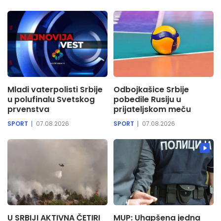
Mladi vaterpolisti Srbije
Odbojkašice Srbije
u polufinalu Svetskog
pobedile Rusiju u
prvenstva
prijateljskom meču
SPORT
07.08.2026
SPORT
07.08.2026
U SRBIJI AKTIVNA ČETIRI
MUP: Uhapšena jedna