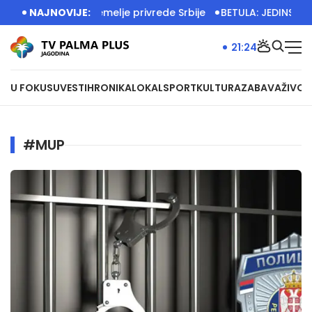
radom grade temelje privrede Srbije
NAJNOVIJE:
BETULA: JEDINSTVENA 
21:24
U FOKUSU
VESTI
HRONIKA
LOKAL
SPORT
KULTURA
ZABAVA
ŽIVOT
#MUP