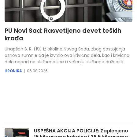
PU Novi Sad: Rasvetljeno devet teških
krađa
Uhapšen S. R. (19) iz okoline Novog Sada, zbog postojanja
osnova sumnje da je izvršio ova krivična dela, kao i krivično
delo napad na službeno lice u vršenju službene dužnosti.
HRONIKA
06.08.2026
USPEŠNA AKCIJA POLICIJE: Zaplenjeno
15 kilograma kokaina i 36,5 kilograma