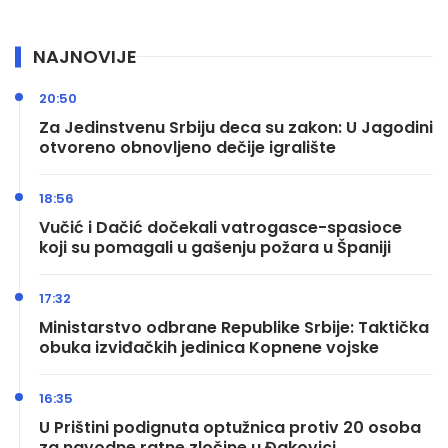
NAJNOVIJE
20:50
Za Jedinstvenu Srbiju deca su zakon: U Jagodini
otvoreno obnovljeno dečije igralište
18:56
Vučić i Dačić dočekali vatrogasce-spasioce
koji su pomagali u gašenju požara u Španiji
17:32
Ministarstvo odbrane Republike Srbije: Taktička
obuka izviđačkih jedinica Kopnene vojske
16:35
U Prištini podignuta optužnica protiv 20 osoba
za navodne ratne zločine u Đakovici