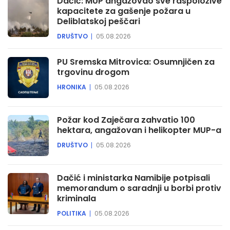
Dačić: MUP angažovao sve raspoložive
kapacitete za gašenje požara u
Deliblatskoj peščari
DRUŠTVO
05.08.2026
PU Sremska Mitrovica: Osumnjičen za
trgovinu drogom
HRONIKA
05.08.2026
Požar kod Zaječara zahvatio 100
hektara, angažovan i helikopter MUP-a
DRUŠTVO
05.08.2026
Dačić i ministarka Namibije potpisali
memorandum o saradnji u borbi protiv
kriminala
POLITIKA
05.08.2026