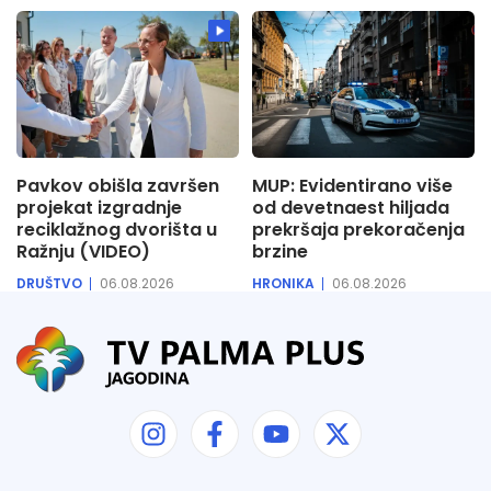
Pavkov obišla završen
MUP: Evidentirano više
projekat izgradnje
od devetnaest hiljada
reciklažnog dvorišta u
prekršaja prekoračenja
Ražnju (VIDEO)
brzine
DRUŠTVO
06.08.2026
HRONIKA
06.08.2026