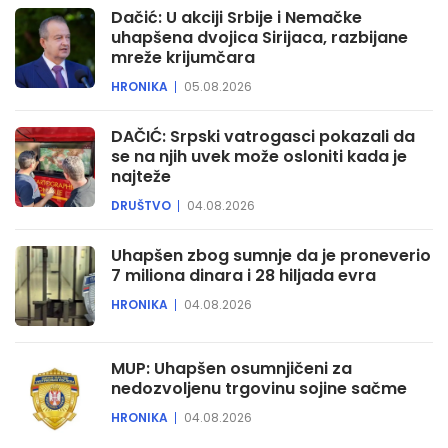
Dačić: U akciji Srbije i Nemačke
uhapšena dvojica Sirijaca, razbijane
mreže krijumčara
HRONIKA
05.08.2026
DAČIĆ: Srpski vatrogasci pokazali da
se na njih uvek može osloniti kada je
najteže
DRUŠTVO
04.08.2026
Uhapšen zbog sumnje da je proneverio
7 miliona dinara i 28 hiljada evra
HRONIKA
04.08.2026
MUP: Uhapšen osumnjičeni za
nedozvoljenu trgovinu sojine sačme
HRONIKA
04.08.2026