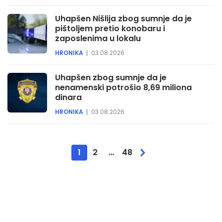
Uhapšen Nišlija zbog sumnje da je
pištoljem pretio konobaru i
zaposlenima u lokalu
HRONIKA
03.08.2026
Uhapšen zbog sumnje da je
nenamenski potrošio 8,69 miliona
dinara
HRONIKA
03.08.2026
1
2
…
48