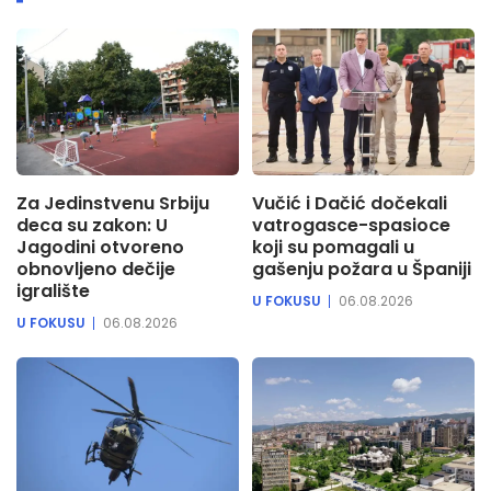
Za Jedinstvenu Srbiju
Vučić i Dačić dočekali
deca su zakon: U
vatrogasce-spasioce
Jagodini otvoreno
koji su pomagali u
obnovljeno dečije
gašenju požara u Španiji
igralište
U FOKUSU
06.08.2026
U FOKUSU
06.08.2026