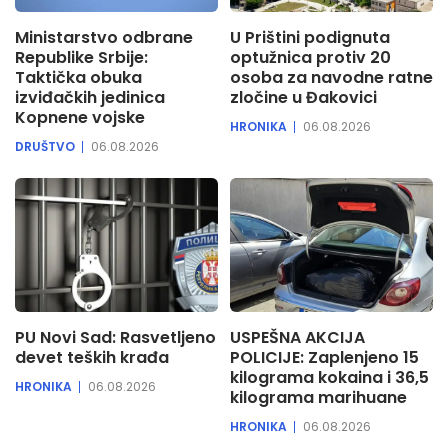
Ministarstvo odbrane
U Prištini podignuta
Republike Srbije:
optužnica protiv 20
Taktička obuka
osoba za navodne ratne
izviđačkih jedinica
zločine u Đakovici
Kopnene vojske
HRONIKA
06.08.2026
DRUŠTVO
06.08.2026
PU Novi Sad: Rasvetljeno
USPEŠNA AKCIJA
devet teških krađa
POLICIJE: Zaplenjeno 15
kilograma kokaina i 36,5
HRONIKA
06.08.2026
kilograma marihuane
HRONIKA
06.08.2026