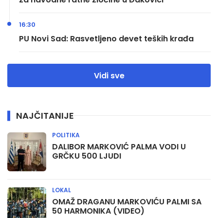
16:30
PU Novi Sad: Rasvetljeno devet teških krađa
Vidi sve
NAJČITANIJE
POLITIKA
DALIBOR MARKOVIĆ PALMA VODI U
GRČKU 500 LJUDI
LOKAL
OMAŽ DRAGANU MARKOVIĆU PALMI SA
50 HARMONIKA (VIDEO)