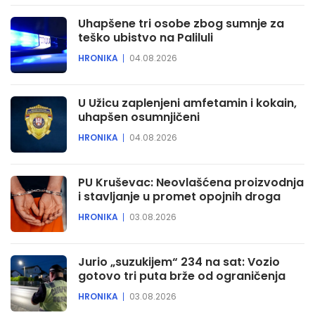
Uhapšene tri osobe zbog sumnje za
teško ubistvo na Paliluli
HRONIKA
04.08.2026
U Užicu zaplenjeni amfetamin i kokain,
uhapšen osumnjičeni
HRONIKA
04.08.2026
PU Kruševac: Neovlašćena proizvodnja
i stavljanje u promet opojnih droga
HRONIKA
03.08.2026
Jurio „suzukijem“ 234 na sat: Vozio
gotovo tri puta brže od ograničenja
HRONIKA
03.08.2026