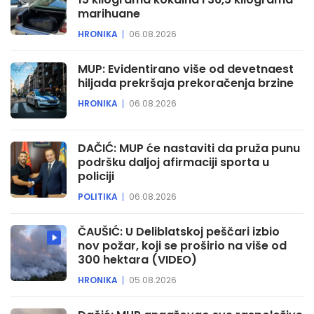
marihuane
HRONIKA
06.08.2026
MUP: Evidentirano više od devetnaest
hiljada prekršaja prekoračenja brzine
HRONIKA
06.08.2026
DAČIĆ: MUP će nastaviti da pruža punu
podršku daljoj afirmaciji sporta u
policiji
POLITIKA
06.08.2026
ČAUŠIĆ: U Deliblatskoj peščari izbio
nov požar, koji se proširio na više od
300 hektara (VIDEO)
HRONIKA
05.08.2026