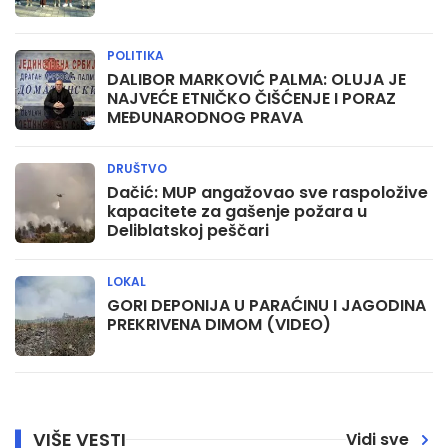
POLITIKA
DALIBOR MARKOVIĆ PALMA: OLUJA JE
NAJVEĆE ETNIČKO ČIŠĆENJE I PORAZ
MEĐUNARODNOG PRAVA
DRUŠTVO
Dačić: MUP angažovao sve raspoložive
kapacitete za gašenje požara u
Deliblatskoj peščari
LOKAL
GORI DEPONIJA U PARAĆINU I JAGODINA
PREKRIVENA DIMOM (VIDEO)
VIŠE VESTI
Vidi sve