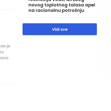
novog toplotnog talasa apel
na racionalnu potrošnju
Vidi sve
kao je
ku
nosno