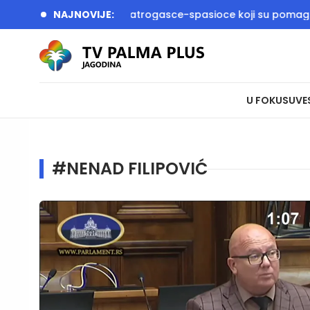
 i Dačić dočekali vatrogasce-spasioce koji su pomagali u gaš
NAJNOVIJE:
U FOKUSU
VE
#NENAD FILIPOVIĆ