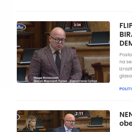
FLI
BIR
DE
Posla
na se
izraz
glasa
POLIT
NEN
obe