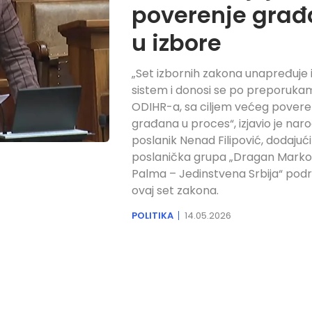
poverenje gra
u izbore
„Set izbornih zakona unapređuje 
sistem i donosi se po preporuka
ODIHR-a, sa ciljem većeg povere
građana u proces“, izjavio je naro
poslanik Nenad Filipović, dodajuć
poslanička grupa „Dragan Marko
Palma – Jedinstvena Srbija“ podr
ovaj set zakona.
POLITIKA
14.05.2026