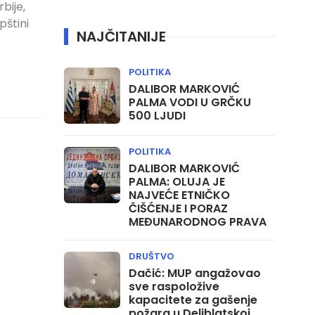
bije,
pštini
NAJČITANIJE
POLITIKA
DALIBOR MARKOVIĆ
PALMA VODI U GRČKU
500 LJUDI
POLITIKA
DALIBOR MARKOVIĆ
PALMA: OLUJA JE
NAJVEĆE ETNIČKO
ČIŠĆENJE I PORAZ
MEĐUNARODNOG PRAVA
DRUŠTVO
Dačić: MUP angažovao
sve raspoložive
kapacitete za gašenje
požara u Deliblatskoj