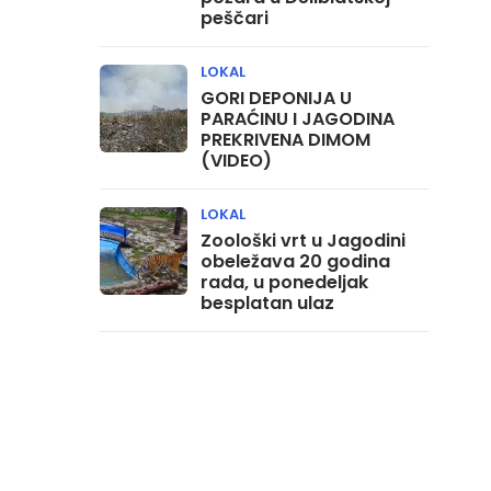
peščari
LOKAL
GORI DEPONIJA U
PARAĆINU I JAGODINA
PREKRIVENA DIMOM
(VIDEO)
LOKAL
Zoološki vrt u Jagodini
obeležava 20 godina
rada, u ponedeljak
besplatan ulaz