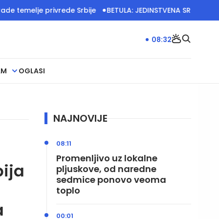
lje privrede Srbije
BETULA: JEDINSTVENA SRBIJA IMA VELI
08:32
AM
OGLASI
NAJNOVIJE
08:11
:
Promenljivo uz lokalne
ija
pljuskove, od naredne
sedmice ponovo veoma
toplo
a
00:01