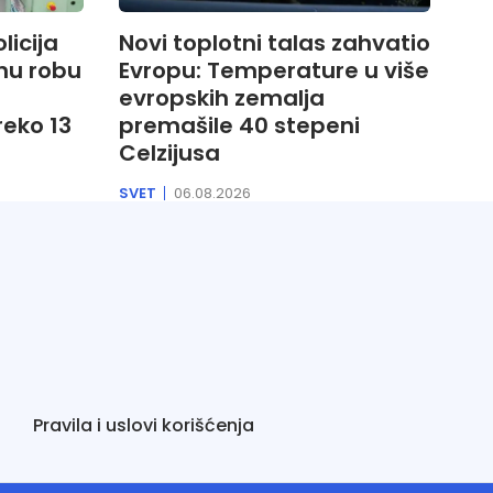
licija
Novi toplotni talas zahvatio
anu robu
Evropu: Temperature u više
evropskih zemalja
eko 13
premašile 40 stepeni
Celzijusa
SVET
06.08.2026
Pravila i uslovi korišćenja