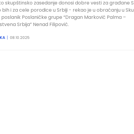
o skupštinsko zasedanje donosi dobre vesti za građane Sr
 bih i za cele porodice u Srbiji - rekao je u obraćanju u Sku
e poslanik Poslaničke grupe “Dragan Marković Palma –
stvena Srbija” Nenad Filipović.
IKA
08.10.2025