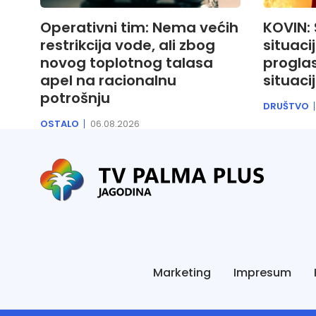
Operativni tim: Nema većih
KOVIN:
restrikcija vode, ali zbog
situaci
novog toplotnog talasa
progla
apel na racionalnu
situaci
potrošnju
DRUŠTVO
OSTALO
06.08.2026
Marketing
Impresum