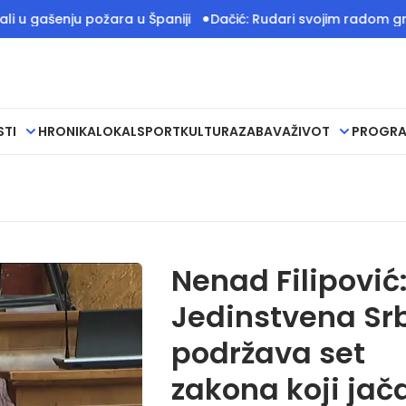
enju požara u Španiji
Dačić: Rudari svojim radom grade teme
STI
HRONIKA
LOKAL
SPORT
KULTURA
ZABAVA
ŽIVOT
PROGR
Nenad Filipović
Jedinstvena Srb
podržava set
zakona koji jač