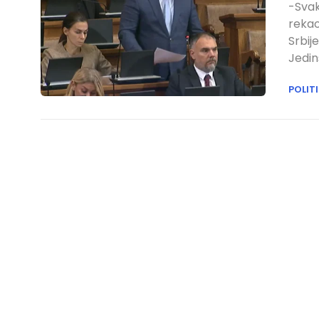
-Svak
rekao
Srbij
Jedin
POLIT