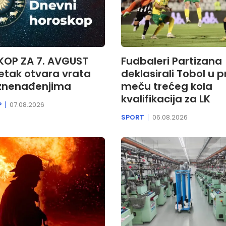
OP ZA 7. AVGUST
Fudbaleri Partizana
etak otvara vrata
deklasirali Tobol u 
iznenađenjima
meču trećeg kola
kvalifikacija za LK
P
07.08.2026
SPORT
06.08.2026