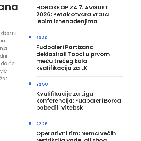
đana
HOROSKOP ZA 7. AVGUST
2026: Petak otvara vrata
lepim iznenađenjima
izborni
23:20
ma
Fudbaleri Partizana
nja
deklasirali Tobol u prvom
dni
meču trećeg kola
i da će
kvalifikacija za LK
vić
žati
22:58
Kvalifikacije za Ligu
konferencija: Fudbaleri Borca
pobedili Vitebsk
22:28
Operativni tim: Nema većih
restrikcija vode, ali zbog