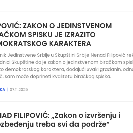
POVIĆ: ZAKON O JEDINSTVENOM
AČKOM SPISKU JE IZRAZITO
MOKRATSKOG KARAKTERA
nik Jedinstvene Srbije u Skupštini Srbije Nenad Filipović re
dnici Skupštine da je zakon o jedinstvenom biračkom spis
ito demokratskog karaktera, dodajući Svaki građanin, od
č, sam može doprineti kvalitetu biračkog spiska.
IKA
07.11.2025
AD FILIPOVIĆ: „Zakon o izvršenju i
zbeđenju treba svi da podrže“