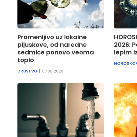
Promenljivo uz lokalne
HOROSK
pljuskove, od naredne
2026: P
sedmice ponovo veoma
lepim 
toplo
HOROSKO
DRUŠTVO
07.08.2026