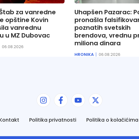
 Štab za vanredne
Uhapšen Pazarac: Po
je opštine Kovin
pronašla falsifikov
sila vanrednu
poznatih svetskih
ju u MZ Dubovac
brendova, vrednu pr
miliona dinara
06.08.2026
HRONIKA
06.08.2026
Kontakt
Politika privatnosti
Politika o kolačićima