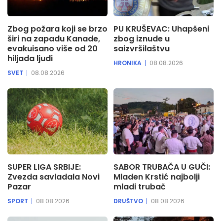
Zbog požara koji se brzo
PU KRUŠEVAC: Uhapšeni
širi na zapadu Kanade,
zbog iznude u
evakuisano više od 20
saizvršilaštvu
hiljada ljudi
HRONIKA
08.08.2026
SVET
08.08.2026
SUPER LIGA SRBIJE:
SABOR TRUBAČA U GUČI:
Zvezda savladala Novi
Mladen Krstić najbolji
Pazar
mladi trubač
SPORT
08.08.2026
DRUŠTVO
08.08.2026