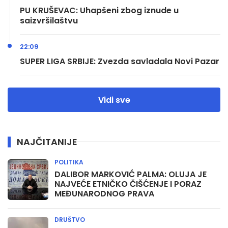
PU KRUŠEVAC: Uhapšeni zbog iznude u
saizvršilaštvu
22:09
SUPER LIGA SRBIJE: Zvezda savladala Novi Pazar
Vidi sve
NAJČITANIJE
POLITIKA
DALIBOR MARKOVIĆ PALMA: OLUJA JE
NAJVEĆE ETNIČKO ČIŠĆENJE I PORAZ
MEĐUNARODNOG PRAVA
DRUŠTVO