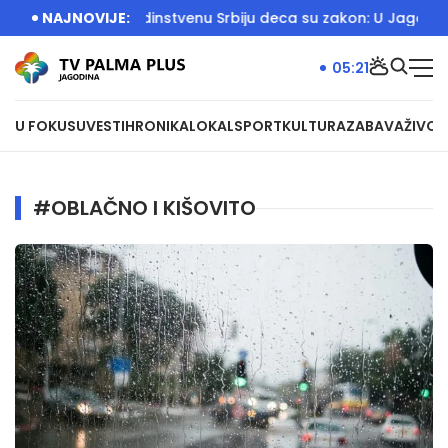
e Srbija
NAJNOVIJE:
Za Jedinstvenu Srbiju deca su zakon: U Jagodini ot
05:21
U FOKUSU
VESTI
HRONIKA
LOKAL
SPORT
KULTURA
ZABAVA
ŽIVOT
#OBLAČNO I KIŠOVITO