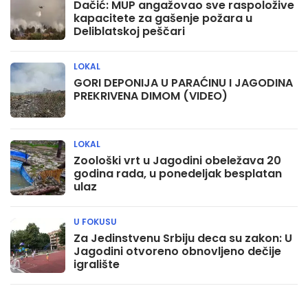
Dačić: MUP angažovao sve raspoložive
kapacitete za gašenje požara u
Deliblatskoj peščari
LOKAL
GORI DEPONIJA U PARAĆINU I JAGODINA
PREKRIVENA DIMOM (VIDEO)
LOKAL
Zoološki vrt u Jagodini obeležava 20
godina rada, u ponedeljak besplatan
ulaz
U FOKUSU
Za Jedinstvenu Srbiju deca su zakon: U
Jagodini otvoreno obnovljeno dečije
igralište