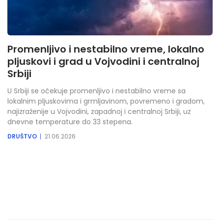
Promenljivo i nestabilno vreme, lokalno
pljuskovi i grad u Vojvodini i centralnoj
Srbiji
U Srbiji se očekuje promenljivo i nestabilno vreme sa
lokalnim pljuskovima i grmljavinom, povremeno i gradom,
najizraženije u Vojvodini, zapadnoj i centralnoj Srbiji, uz
dnevne temperature do 33 stepena.
DRUŠTVO
21.06.2026