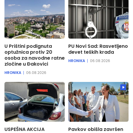
U Prištini podignuta
PU Novi Sad: Rasvetljeno
optužnica protiv 20
devet teških krađa
osoba za navodne ratne
HRONIKA
06.08.2026
zločine u Đakovici
HRONIKA
06.08.2026
USPEŠNA AKCIJA
Pavkov obišla završen