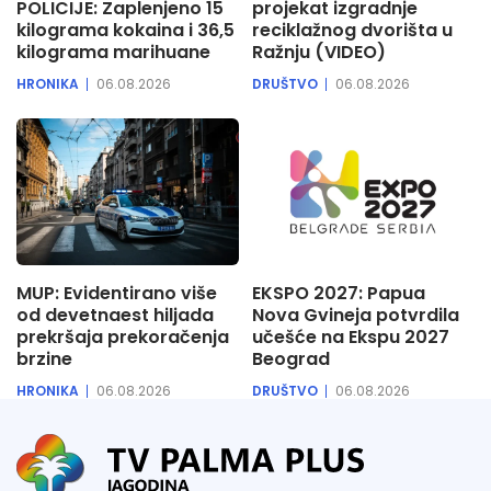
POLICIJE: Zaplenjeno 15
projekat izgradnje
kilograma kokaina i 36,5
reciklažnog dvorišta u
kilograma marihuane
Ražnju (VIDEO)
HRONIKA
06.08.2026
DRUŠTVO
06.08.2026
MUP: Evidentirano više
EKSPO 2027: Papua
od devetnaest hiljada
Nova Gvineja potvrdila
prekršaja prekoračenja
učešće na Ekspu 2027
brzine
Beograd
HRONIKA
06.08.2026
DRUŠTVO
06.08.2026