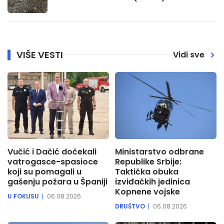
VIŠE VESTI
Vidi sve
Vučić i Dačić dočekali
Ministarstvo odbrane
vatrogasce-spasioce
Republike Srbije:
koji su pomagali u
Taktička obuka
gašenju požara u Španiji
izviđačkih jedinica
Kopnene vojske
U FOKUSU
06.08.2026
DRUŠTVO
06.08.2026