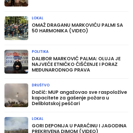
LOKAL
OMAŽ DRAGANU MARKOVIĆU PALMI SA
50 HARMONIKA (VIDEO)
POLITIKA
DALIBOR MARKOVIĆ PALMA: OLUJA JE
NAJVEĆE ETNIČKO ČIŠĆENJE I PORAZ
MEĐUNARODNOG PRAVA
DRUŠTVO
Dačić: MUP angažovao sve raspoložive
kapacitete za gašenje požara u
Deliblatskoj peščari
LOKAL
GORI DEPONIJA U PARAĆINU I JAGODINA
PREKRIVENA DIMOM (VIDEO)