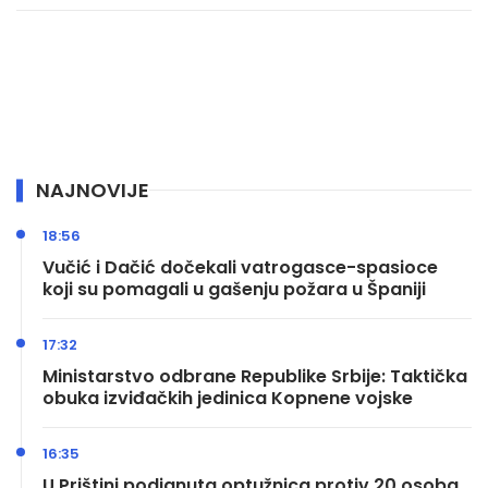
NAJNOVIJE
18:56
Vučić i Dačić dočekali vatrogasce-spasioce
koji su pomagali u gašenju požara u Španiji
17:32
Ministarstvo odbrane Republike Srbije: Taktička
obuka izviđačkih jedinica Kopnene vojske
16:35
U Prištini podignuta optužnica protiv 20 osoba