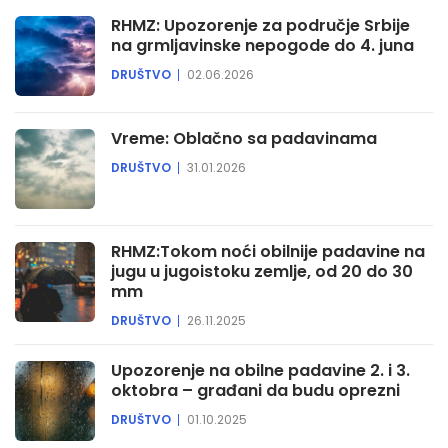
RHMZ: Upozorenje za područje Srbije
na grmljavinske nepogode do 4. juna
DRUŠTVO
02.06.2026
Vreme: Oblačno sa padavinama
DRUŠTVO
31.01.2026
RHMZ:Tokom noći obilnije padavine na
jugu u jugoistoku zemlje, od 20 do 30
mm
DRUŠTVO
26.11.2025
Upozorenje na obilne padavine 2. i 3.
oktobra – građani da budu oprezni
DRUŠTVO
01.10.2025