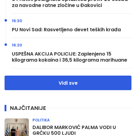
za navodne ratne zločine u Đakovici
16:30
PU Novi Sad: Rasvetljeno devet teških krađa
16:20
USPEŠNA AKCIJA POLICIJE: Zaplenjeno 15
kilograma kokaina i 36,5 kilograma marihuane
Vidi sve
NAJČITANIJE
POLITIKA
DALIBOR MARKOVIĆ PALMA VODI U
GRČKU 500 LJUDI