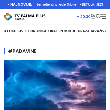
jim radom grade temelje privrede Srbije
NAJNOVIJE:
BETULA: JEDINSTVE
20:30
U FOKUSU
VESTI
HRONIKA
LOKAL
SPORT
KULTURA
ZABAVA
ŽIVOT
#PADAVINE