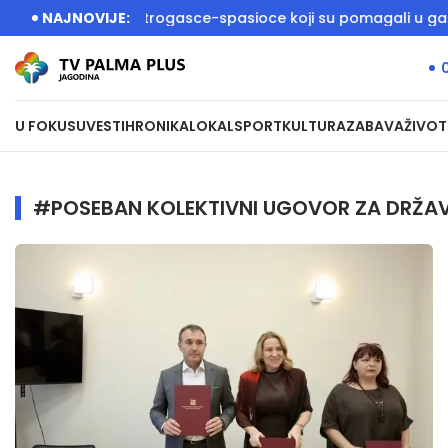
Dačić dočekali vatrogasce-spasioce koji su pomagali u gašenj
NAJNOVIJE:
U FOKUSU
VESTI
HRONIKA
LOKAL
SPORT
KULTURA
ZABAVA
ŽIVOT
#POSEBAN KOLEKTIVNI UGOVOR ZA DRŽA