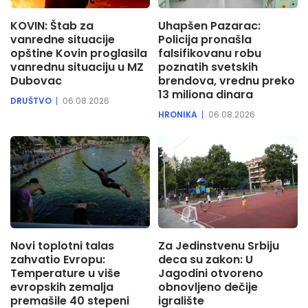
KOVIN: Štab za
Uhapšen Pazarac:
vanredne situacije
Policija pronašla
opštine Kovin proglasila
falsifikovanu robu
vanrednu situaciju u MZ
poznatih svetskih
Dubovac
brendova, vrednu preko
13 miliona dinara
DRUŠTVO
06.08.2026
HRONIKA
06.08.2026
Novi toplotni talas
Za Jedinstvenu Srbiju
zahvatio Evropu:
deca su zakon: U
Temperature u više
Jagodini otvoreno
evropskih zemalja
obnovljeno dečije
premašile 40 stepeni
igralište