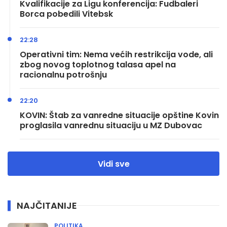
Kvalifikacije za Ligu konferencija: Fudbaleri
Borca pobedili Vitebsk
22:28
Operativni tim: Nema većih restrikcija vode, ali
zbog novog toplotnog talasa apel na
racionalnu potrošnju
22:20
KOVIN: Štab za vanredne situacije opštine Kovin
proglasila vanrednu situaciju u MZ Dubovac
Vidi sve
NAJČITANIJE
POLITIKA