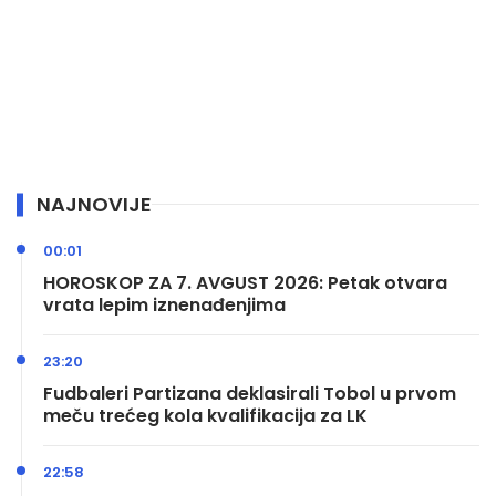
NAJNOVIJE
00:01
HOROSKOP ZA 7. AVGUST 2026: Petak otvara
vrata lepim iznenađenjima
23:20
Fudbaleri Partizana deklasirali Tobol u prvom
meču trećeg kola kvalifikacija za LK
22:58