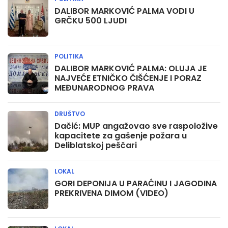
DALIBOR MARKOVIĆ PALMA VODI U
GRČKU 500 LJUDI
POLITIKA
DALIBOR MARKOVIĆ PALMA: OLUJA JE
NAJVEĆE ETNIČKO ČIŠĆENJE I PORAZ
MEĐUNARODNOG PRAVA
DRUŠTVO
Dačić: MUP angažovao sve raspoložive
kapacitete za gašenje požara u
Deliblatskoj peščari
LOKAL
GORI DEPONIJA U PARAĆINU I JAGODINA
PREKRIVENA DIMOM (VIDEO)