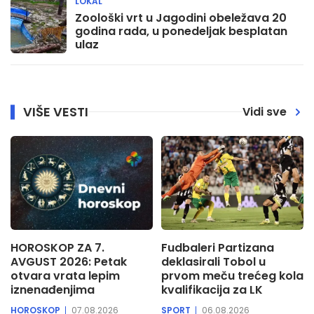
LOKAL
Zoološki vrt u Jagodini obeležava 20
godina rada, u ponedeljak besplatan
ulaz
VIŠE VESTI
Vidi sve
HOROSKOP ZA 7.
Fudbaleri Partizana
AVGUST 2026: Petak
deklasirali Tobol u
otvara vrata lepim
prvom meču trećeg kola
iznenađenjima
kvalifikacija za LK
HOROSKOP
07.08.2026
SPORT
06.08.2026