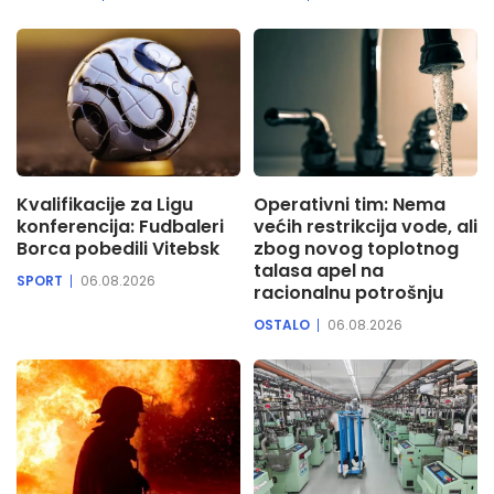
Kvalifikacije za Ligu
Operativni tim: Nema
konferencija: Fudbaleri
većih restrikcija vode, ali
Borca pobedili Vitebsk
zbog novog toplotnog
talasa apel na
SPORT
06.08.2026
racionalnu potrošnju
OSTALO
06.08.2026