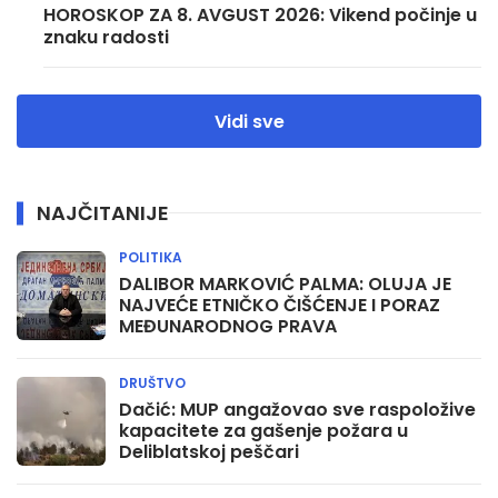
HOROSKOP ZA 8. AVGUST 2026: Vikend počinje u
znaku radosti
Vidi sve
NAJČITANIJE
POLITIKA
DALIBOR MARKOVIĆ PALMA: OLUJA JE
NAJVEĆE ETNIČKO ČIŠĆENJE I PORAZ
MEĐUNARODNOG PRAVA
DRUŠTVO
Dačić: MUP angažovao sve raspoložive
kapacitete za gašenje požara u
Deliblatskoj peščari