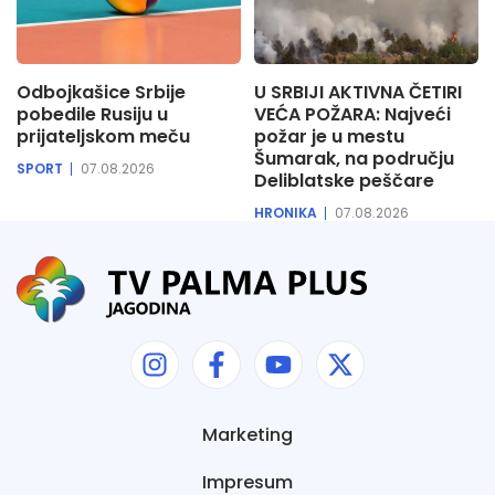
Odbojkašice Srbije
U SRBIJI AKTIVNA ČETIRI
pobedile Rusiju u
VEĆA POŽARA: Najveći
prijateljskom meču
požar je u mestu
Šumarak, na području
SPORT
07.08.2026
Deliblatske peščare
HRONIKA
07.08.2026
Marketing
Impresum