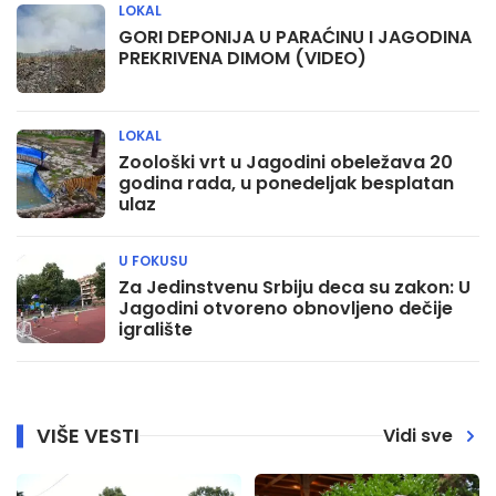
LOKAL
GORI DEPONIJA U PARAĆINU I JAGODINA
PREKRIVENA DIMOM (VIDEO)
LOKAL
Zoološki vrt u Jagodini obeležava 20
godina rada, u ponedeljak besplatan
ulaz
U FOKUSU
Za Jedinstvenu Srbiju deca su zakon: U
Jagodini otvoreno obnovljeno dečije
igralište
VIŠE VESTI
Vidi sve