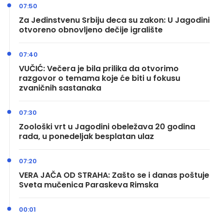
07:50
Za Jedinstvenu Srbiju deca su zakon: U Jagodini
otvoreno obnovljeno dečije igralište
07:40
VUČIĆ: Večera je bila prilika da otvorimo
razgovor o temama koje će biti u fokusu
zvaničnih sastanaka
07:30
Zoološki vrt u Jagodini obeležava 20 godina
rada, u ponedeljak besplatan ulaz
07:20
VERA JAČA OD STRAHA: Zašto se i danas poštuje
Sveta mučenica Paraskeva Rimska
00:01