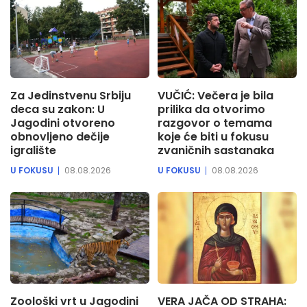
Za Jedinstvenu Srbiju
VUČIĆ: Večera je bila
deca su zakon: U
prilika da otvorimo
Jagodini otvoreno
razgovor o temama
obnovljeno dečije
koje će biti u fokusu
igralište
zvaničnih sastanaka
U FOKUSU
08.08.2026
U FOKUSU
08.08.2026
Zoološki vrt u Jagodini
VERA JAČA OD STRAHA: