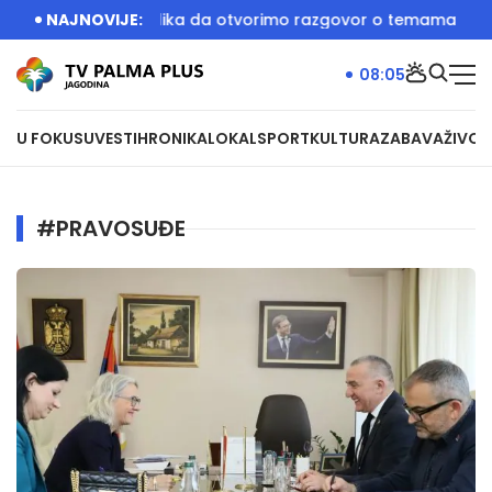
ečera je bila prilika da otvorimo razgovor o temama koje će 
NAJNOVIJE:
08:05
U FOKUSU
VESTI
HRONIKA
LOKAL
SPORT
KULTURA
ZABAVA
ŽIVOT
#PRAVOSUĐE