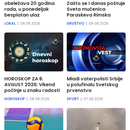
obeležava 20 godina
Zašto se i danas poštuje
rada, u ponedeljak
Sveta mučenica
besplatan ulaz
Paraskeva Rimska
LOKAL
08.08.2026
DRUŠTVO
08.08.2026
HOROSKOP ZA 8.
Mladi vaterpolisti Srbije
AVGUST 2026: Vikend
u polufinalu Svetskog
počinje u znaku radosti
prvenstva
HOROSKOP
08.08.2026
SPORT
07.08.2026