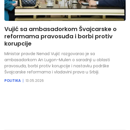
Vujić sa ambasadorkom Švajcarske o
reformama pravosuđa i borbi protiv
korupcije
Ministar pravde Nenad Vujić razgovarao je sa
ambasadorkom An Lugon-Mulen o saradnji u oblasti
pravosuđa, borbi protiv korupcije i nastavku podrške
Švajcarske reformama i vladavini prava u Srbiji.
POLITIKA
13.05.2026