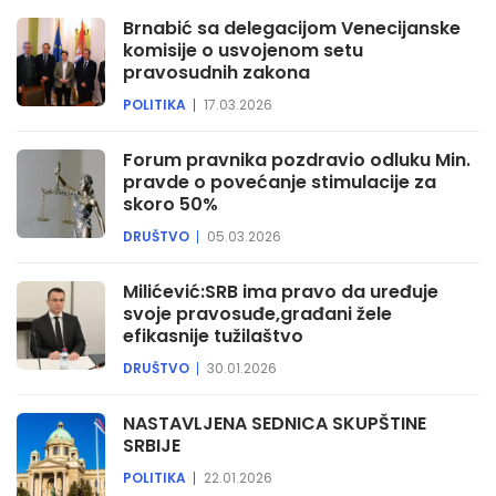
Brnabić sa delegacijom Venecijanske
komisije o usvojenom setu
pravosudnih zakona
POLITIKA
17.03.2026
Forum pravnika pozdravio odluku Min.
pravde o povećanje stimulacije za
skoro 50%
DRUŠTVO
05.03.2026
Milićević:SRB ima pravo da uređuje
svoje pravosuđe,građani žele
efikasnije tužilaštvo
DRUŠTVO
30.01.2026
NASTAVLJENA SEDNICA SKUPŠTINE
SRBIJE
POLITIKA
22.01.2026