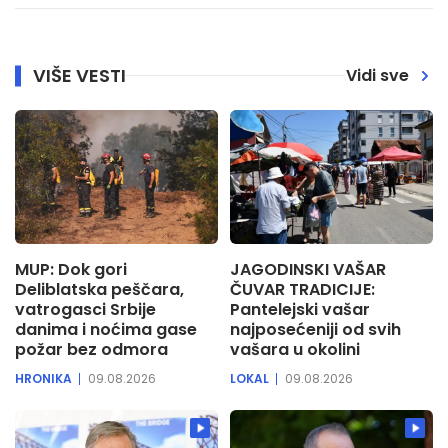
VIŠE VESTI
Vidi sve
MUP: Dok gori
JAGODINSKI VAŠAR
Deliblatska peščara,
ČUVAR TRADICIJE:
vatrogasci Srbije
Pantelejski vašar
danima i noćima gase
najposećeniji od svih
požar bez odmora
vašara u okolini
HRONIKA
09.08.2026
LOKAL
09.08.2026