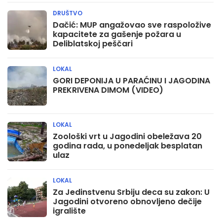
DRUŠTVO
Dačić: MUP angažovao sve raspoložive
kapacitete za gašenje požara u
Deliblatskoj peščari
LOKAL
GORI DEPONIJA U PARAĆINU I JAGODINA
PREKRIVENA DIMOM (VIDEO)
LOKAL
Zoološki vrt u Jagodini obeležava 20
godina rada, u ponedeljak besplatan
ulaz
LOKAL
Za Jedinstvenu Srbiju deca su zakon: U
Jagodini otvoreno obnovljeno dečije
igralište