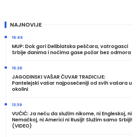
NAJNOVIJE
15:45
MUP: Dok gori Deliblatska peščara, vatrogasci
Srbije danima i noćima gase požar bez odmora
15:26
JAGODINSKI VAŠAR ČUVAR TRADICIJE:
Pantelejski vašar najposećeniji od svih vašara u
okolini
13:39
VUČIĆ: Ja neću da služim nikome, ni Engleskoj, ni
Nemačkoj, ni Americi ni Rusiji! Služim samo Srbiji!
(VIDEO)