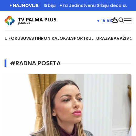
g ispred Palate Srbija
NAJNOVIJE:
Za Jedinstvenu Srbiju deca su zakon:
15:53
U FOKUSU
VESTI
HRONIKA
LOKAL
SPORT
KULTURA
ZABAVA
ŽIVOT
#RADNA POSETA