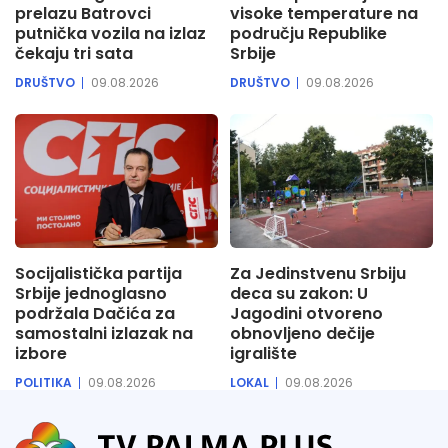
prelazu Batrovci
visoke temperature na
putnička vozila na izlaz
području Republike
čekaju tri sata
Srbije
DRUŠTVO
09.08.2026
DRUŠTVO
09.08.2026
Socijalistička partija
Za Jedinstvenu Srbiju
Srbije jednoglasno
deca su zakon: U
podržala Dačića za
Jagodini otvoreno
samostalni izlazak na
obnovljeno dečije
izbore
igralište
POLITIKA
09.08.2026
LOKAL
09.08.2026