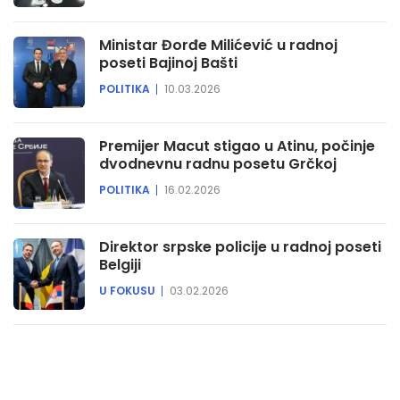
Ministar Đorđe Milićević u radnoj
poseti Bajinoj Bašti
POLITIKA
10.03.2026
Premijer Macut stigao u Atinu, počinje
dvodnevnu radnu posetu Grčkoj
POLITIKA
16.02.2026
Direktor srpske policije u radnoj poseti
Belgiji
U FOKUSU
03.02.2026