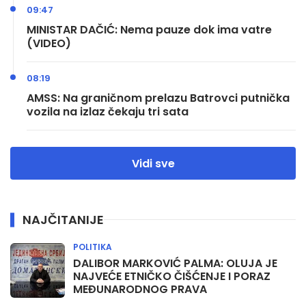
09:47
MINISTAR DAČIĆ: Nema pauze dok ima vatre
(VIDEO)
08:19
AMSS: Na graničnom prelazu Batrovci putnička
vozila na izlaz čekaju tri sata
Vidi sve
NAJČITANIJE
POLITIKA
DALIBOR MARKOVIĆ PALMA: OLUJA JE
NAJVEĆE ETNIČKO ČIŠĆENJE I PORAZ
MEĐUNARODNOG PRAVA