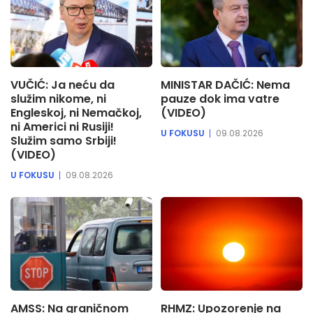
VUČIĆ: Ja neću da
MINISTAR DAČIĆ: Nema
služim nikome, ni
pauze dok ima vatre
Engleskoj, ni Nemačkoj,
(VIDEO)
ni Americi ni Rusiji!
U FOKUSU
09.08.2026
Služim samo Srbiji!
(VIDEO)
U FOKUSU
09.08.2026
AMSS: Na graničnom
RHMZ: Upozorenje na