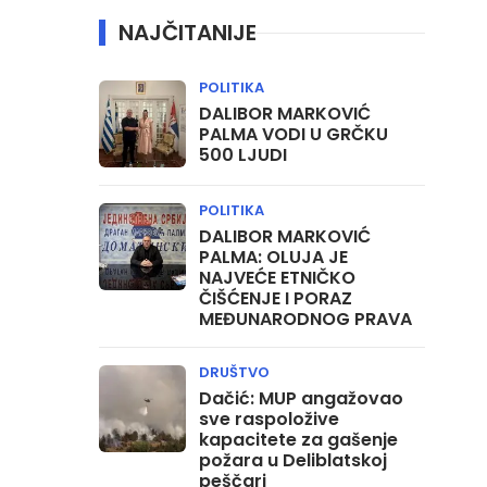
NAJČITANIJE
POLITIKA
DALIBOR MARKOVIĆ
PALMA VODI U GRČKU
500 LJUDI
POLITIKA
DALIBOR MARKOVIĆ
PALMA: OLUJA JE
NAJVEĆE ETNIČKO
ČIŠĆENJE I PORAZ
MEĐUNARODNOG PRAVA
DRUŠTVO
Dačić: MUP angažovao
sve raspoložive
kapacitete za gašenje
požara u Deliblatskoj
peščari