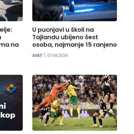
elje:
U pucnjavi u školi na
a
Tajlandu ubijeno šest
tima na
osoba, najmanje 15 ranjeno
SVET
07.08.2026