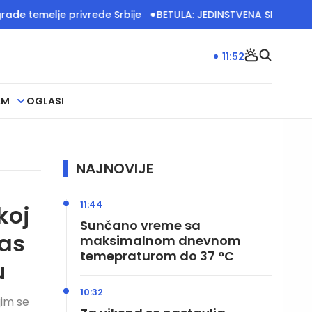
melje privrede Srbije
BETULA: JEDINSTVENA SRBIJA IMA VEL
11:52
AM
OGLASI
NAJNOVIJE
11:44
koj
Sunčano vreme sa
nas
maksimalnom dnevnom
temepraturom do 37 °C
u
10:32
jim se