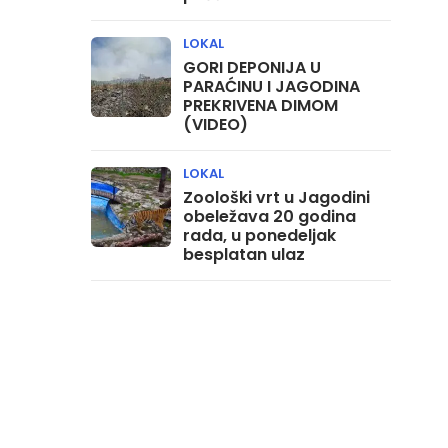
LOKAL
GORI DEPONIJA U
PARAĆINU I JAGODINA
PREKRIVENA DIMOM
(VIDEO)
LOKAL
Zoološki vrt u Jagodini
obeležava 20 godina
rada, u ponedeljak
besplatan ulaz