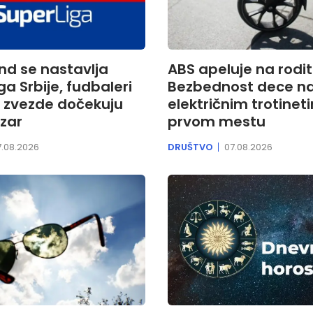
nd se nastavlja
ABS apeluje na rodit
ga Srbije, fudbaleri
Bezbednost dece n
 zvezde dočekuju
električnim trotine
zar
prvom mestu
7.08.2026
DRUŠTVO
07.08.2026