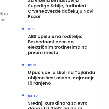
Za vikend se nastavlja
Superliga Srbije, fudbaleri
Crvene zvezde dočekuju Novi
ljuju
Pazar
 od
10:19
ABS apeluje na roditelje:
Bezbednost dece na
električnim trotinetima na
prvom mestu
09:13
U pucnjavi u školi na Tajlandu
ubijeno šest osoba, najmanje
15 ranjeno
08:40
Srednji kurs dinara za evro
danas 117,3582, za dolar