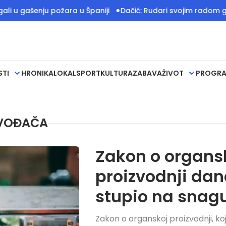
ašenju požara u Španiji
Dačić: Rudari svojim radom grade te
STI
HRONIKA
LOKAL
SPORT
KULTURA
ZABAVA
ŽIVOT
PROGR
ZVOĐAČA
Zakon o organs
proizvodnji da
stupio na snag
Zakon o organskoj proizvodnji, ko