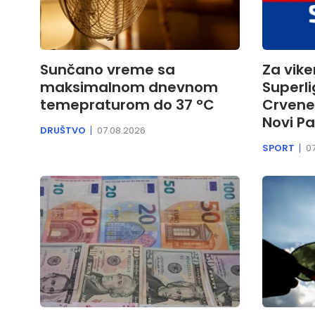
Sunčano vreme sa
Za vike
maksimalnom dnevnom
Superli
temepraturom do 37 °C
Crvene
Novi Pa
DRUŠTVO
07.08.2026
SPORT
0