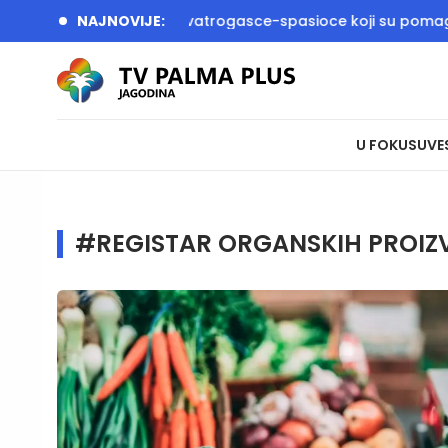
ić i Dačić dočekali vatrogasce-spasioce koji su pomagali u g
NAJNOVIJE:
U FOKUSU
VE
#REGISTAR ORGANSKIH PROI