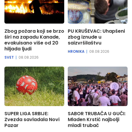
Zbog požara koji se brzo
PU KRUŠEVAC: Uhapšeni
širi na zapadu Kanade,
zbog iznude u
evakuisano više od 20
saizvršilaštvu
hiljada ljudi
HRONIKA
08.08.2026
SVET
08.08.2026
SUPER LIGA SRBIJE:
SABOR TRUBAČA U GUČI:
Zvezda savladala Novi
Mladen Krstić najbolji
Pazar
mladi trubač