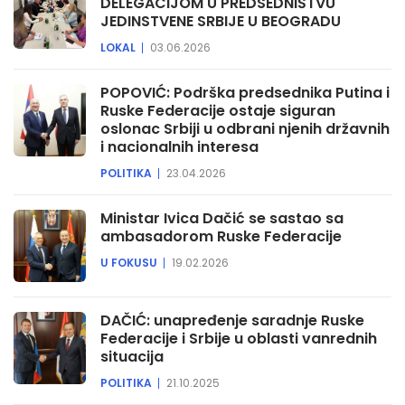
DELEGACIJOM U PREDSEDNIŠTVU
JEDINSTVENE SRBIJE U BEOGRADU
LOKAL
03.06.2026
POPOVIĆ: Podrška predsednika Putina i
Ruske Federacije ostaje siguran
oslonac Srbiji u odbrani njenih državnih
i nacionalnih interesa
POLITIKA
23.04.2026
Ministar Ivica Dačić se sastao sa
ambasadorom Ruske Federacije
U FOKUSU
19.02.2026
DAČIĆ: unapređenje saradnje Ruske
Federacije i Srbije u oblasti vanrednih
situacija
POLITIKA
21.10.2025