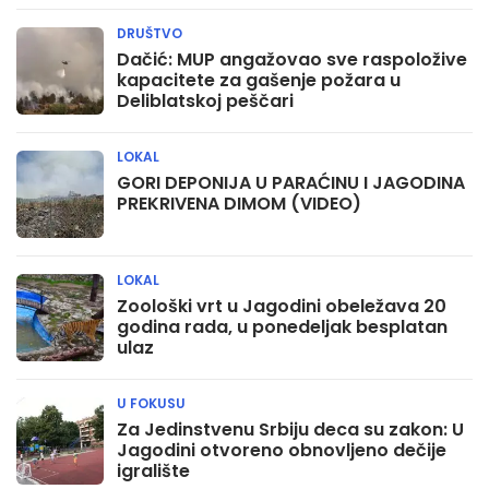
DRUŠTVO
Dačić: MUP angažovao sve raspoložive
kapacitete za gašenje požara u
Deliblatskoj peščari
LOKAL
GORI DEPONIJA U PARAĆINU I JAGODINA
PREKRIVENA DIMOM (VIDEO)
LOKAL
Zoološki vrt u Jagodini obeležava 20
godina rada, u ponedeljak besplatan
ulaz
U FOKUSU
Za Jedinstvenu Srbiju deca su zakon: U
Jagodini otvoreno obnovljeno dečije
igralište