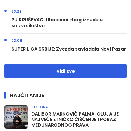
23:22
PU KRUŠEVAC: Uhapšeni zbog iznude u
saizvršilaštvu
22:09
SUPER LIGA SRBIJE: Zvezda savladala Novi Pazar
Vidi sve
NAJČITANIJE
POLITIKA
DALIBOR MARKOVIĆ PALMA: OLUJA JE
NAJVEĆE ETNIČKO ČIŠĆENJE I PORAZ
MEĐUNARODNOG PRAVA