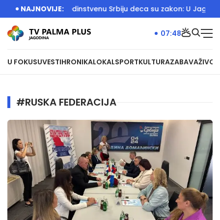
e Srbija
NAJNOVIJE:
Za Jedinstvenu Srbiju deca su zakon: U Jagodini ot
07:48
U FOKUSU
VESTI
HRONIKA
LOKAL
SPORT
KULTURA
ZABAVA
ŽIVOT
#RUSKA FEDERACIJA