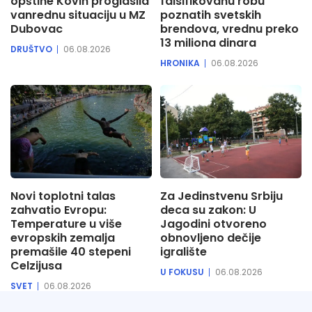
opštine Kovin proglasila
falsifikovanu robu
vanrednu situaciju u MZ
poznatih svetskih
Dubovac
brendova, vrednu preko
13 miliona dinara
DRUŠTVO
06.08.2026
HRONIKA
06.08.2026
Novi toplotni talas
Za Jedinstvenu Srbiju
zahvatio Evropu:
deca su zakon: U
Temperature u više
Jagodini otvoreno
evropskih zemalja
obnovljeno dečije
premašile 40 stepeni
igralište
Celzijusa
U FOKUSU
06.08.2026
SVET
06.08.2026