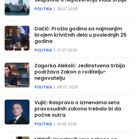
POLITIKA
28.07.2026
Dačić: Prošla godina sa najmanjim
brojem krivičnih dela u poslednjih 25
godina
POLITIKA
27.07.2026
Zagorka Aleksić: Jedinstvena Srbija
podržava Zakon o roditelju-
negovatelju
POLITIKA
08.07.2026
Vujić: Rasprava o izmenama seta
pravosudnih zakona trebalo bi da
počne sutra
POLITIKA
16.06.2026