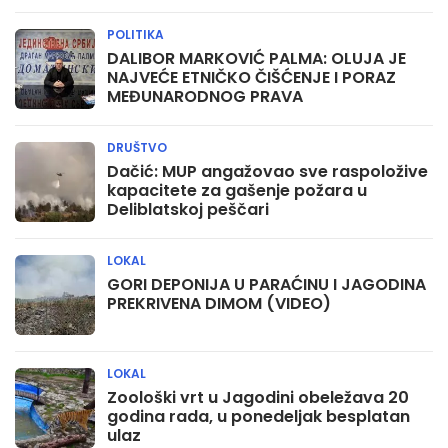
POLITIKA
DALIBOR MARKOVIĆ PALMA: OLUJA JE
NAJVEĆE ETNIČKO ČIŠĆENJE I PORAZ
MEĐUNARODNOG PRAVA
DRUŠTVO
Dačić: MUP angažovao sve raspoložive
kapacitete za gašenje požara u
Deliblatskoj peščari
LOKAL
GORI DEPONIJA U PARAĆINU I JAGODINA
PREKRIVENA DIMOM (VIDEO)
LOKAL
Zoološki vrt u Jagodini obeležava 20
godina rada, u ponedeljak besplatan
ulaz