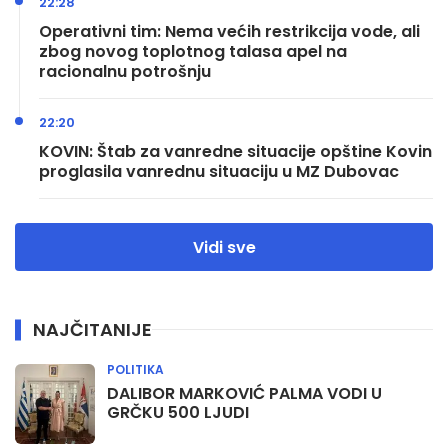
22:28
Operativni tim: Nema većih restrikcija vode, ali
zbog novog toplotnog talasa apel na
racionalnu potrošnju
22:20
KOVIN: Štab za vanredne situacije opštine Kovin
proglasila vanrednu situaciju u MZ Dubovac
Vidi sve
NAJČITANIJE
POLITIKA
DALIBOR MARKOVIĆ PALMA VODI U
GRČKU 500 LJUDI