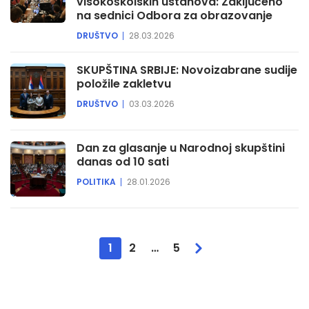
visokoškolskih ustanova: Zaključeno
na sednici Odbora za obrazovanje
DRUŠTVO
28.03.2026
SKUPŠTINA SRBIJE: Novoizabrane sudije
položile zakletvu
DRUŠTVO
03.03.2026
Dan za glasanje u Narodnoj skupštini
danas od 10 sati
POLITIKA
28.01.2026
1
2
…
5