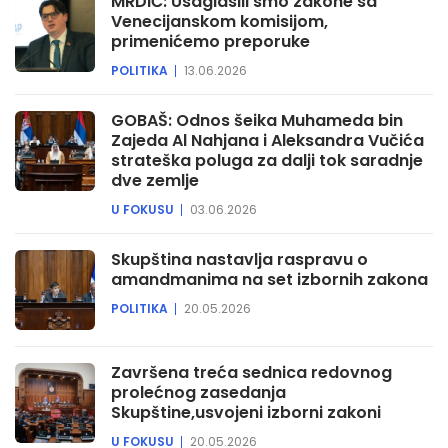
MRDIĆ: Usaglasili smo zakone sa
Venecijanskom komisijom,
primenićemo preporuke
POLITIKA
13.06.2026
GOBAŠ: Odnos šeika Muhameda bin
Zajeda Al Nahjana i Aleksandra Vučića
strateška poluga za dalji tok saradnje
dve zemlje
U FOKUSU
03.06.2026
Skupština nastavlja raspravu o
amandmanima na set izbornih zakona
POLITIKA
20.05.2026
Završena treća sednica redovnog
prolećnog zasedanja
Skupštine,usvojeni izborni zakoni
U FOKUSU
20.05.2026