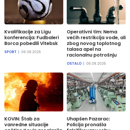
Kvalifikacije za Ligu
Operativni tim: Nema
konferencija: Fudbaleri
većih restrikcija vode, ali
Borca pobedili Vitebsk
zbog novog toplotnog
talasa apel na
SPORT
06.08.2026
racionalnu potrošnju
OSTALO
06.08.2026
KOVIN: Štab za
Uhapšen Pazarac:
vanredne situacije
Policija pronašla