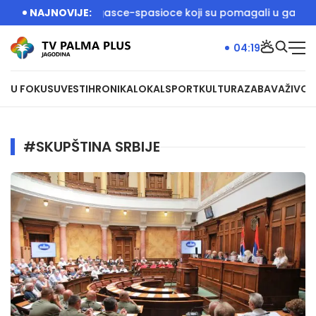
ć dočekali vatrogasce-spasioce koji su pomagali u gašenju po
NAJNOVIJE:
04:19
U FOKUSU
VESTI
HRONIKA
LOKAL
SPORT
KULTURA
ZABAVA
ŽIVOT
#SKUPŠTINA SRBIJE