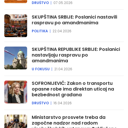
DRUŠTVO
07.05.2026
SKUPŠTINA SRBIJE: Poslanici nastavili
raspravu po amandmanima
POLITIKA
22.04.2026
SKUPŠTINA REPUBLIKE SRBIJE: Poslanici
nastavljaju raspravu po
amandmanima
U FOKUSU
21.04.2026
SOFRONIJEVIĆ: Zakon o transportu
opasne robe ima direktan uticaj na
bezbednost građana
DRUŠTVO
16.04.2026
Ministarstvo prosvete treba da
započne nadzor nad radom