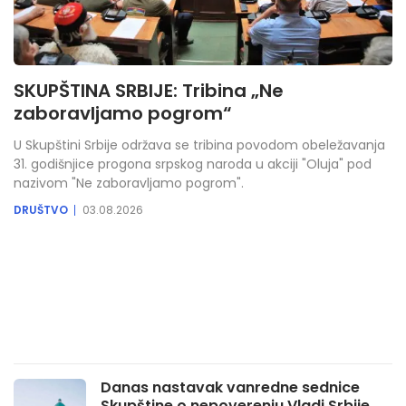
SKUPŠTINA SRBIJE: Tribina „Ne
zaboravljamo pogrom“
U Skupštini Srbije održava se tribina povodom obeležavanja
31. godišnjice progona srpskog naroda u akciji "Oluja" pod
nazivom "Ne zaboravljamo pogrom".
DRUŠTVO
03.08.2026
Danas nastavak vanredne sednice
Skupštine o nepoverenju Vladi Srbije