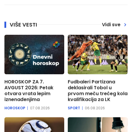
VIŠE VESTI
Vidi sve
HOROSKOP ZA 7.
Fudbaleri Partizana
AVGUST 2026: Petak
deklasirali Tobol u
otvara vrata lepim
prvom meču trećeg kola
iznenađenjima
kvalifikacija za LK
HOROSKOP
07.08.2026
SPORT
06.08.2026