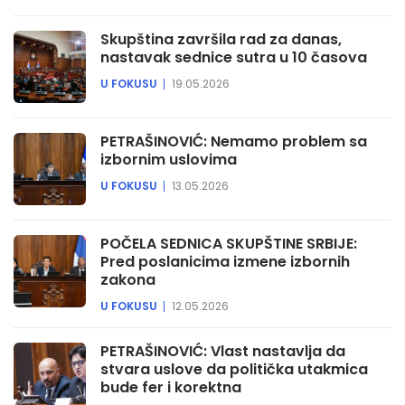
Skupština završila rad za danas,
nastavak sednice sutra u 10 časova
U FOKUSU
19.05.2026
PETRAŠINOVIĆ: Nemamo problem sa
izbornim uslovima
U FOKUSU
13.05.2026
POČELA SEDNICA SKUPŠTINE SRBIJE:
Pred poslanicima izmene izbornih
zakona
U FOKUSU
12.05.2026
PETRAŠINOVIĆ: Vlast nastavlja da
stvara uslove da politička utakmica
bude fer i korektna