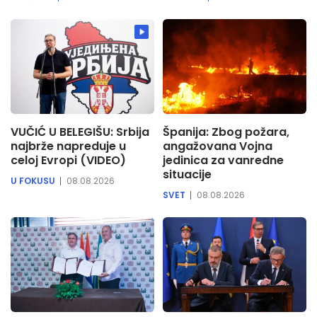
VUČIĆ U BELEGIŠU: Srbija
Španija: Zbog požara,
najbrže napreduje u
angažovana Vojna
celoj Evropi (VIDEO)
jedinica za vanredne
situacije
U FOKUSU
08.08.2026
SVET
08.08.2026