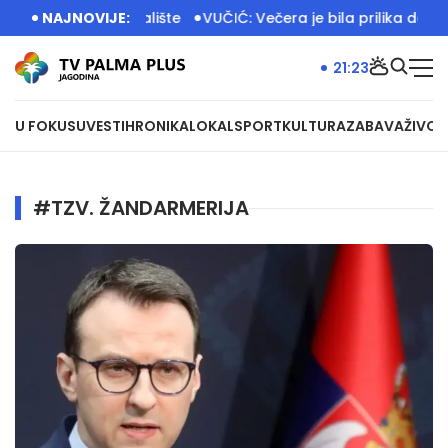
jeno dečije igralište
NAJNOVIJE:
VUČIĆ: Večera je bila prilika da otv
21:23
U FOKUSU
VESTI
HRONIKA
LOKAL
SPORT
KULTURA
ZABAVA
ŽIVOT
#TZV. ŽANDARMERIJA