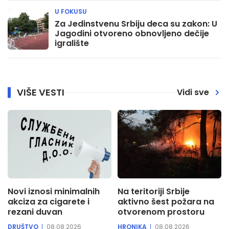
U FOKUSU
Za Jedinstvenu Srbiju deca su zakon: U
Jagodini otvoreno obnovljeno dečije
igralište
VIŠE VESTI
Vidi sve
Novi iznosi minimalnih
Na teritoriji Srbije
akciza za cigarete i
aktivno šest požara na
rezani duvan
otvorenom prostoru
DRUŠTVO
08.08.2026
HRONIKA
08.08.2026