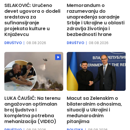
SELAKOVIĆ: Uručeno
Memorandum o
devet ugovora o dodeli
razumevanju do
sredstava za
unapređenja saradnje
sufinansijranje
Srbije i Ukrajine u oblasti
projekata kulture u
zdravlja životinja i
Knjaževcu
bezbednosti hrane
DRUŠTVO
08.08.2026
DRUŠTVO
08.08.2026
LUKA ČAUŠIĆ: Na terenu
Macut sa Zelenskim o
angažovan optimalan
bilateralnim odnosima,
broj ljudstva i
situaciji u Ukrajini i
kompletna potrebna
međunarodnim
mehanizacija (VIDEO)
pitanjima
DRUŠTVO
08.08.2026
POLITIKA
08.08.2026