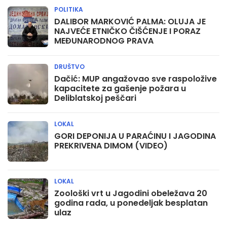
POLITIKA
DALIBOR MARKOVIĆ PALMA: OLUJA JE
NAJVEĆE ETNIČKO ČIŠĆENJE I PORAZ
MEĐUNARODNOG PRAVA
DRUŠTVO
Dačić: MUP angažovao sve raspoložive
kapacitete za gašenje požara u
Deliblatskoj peščari
LOKAL
GORI DEPONIJA U PARAĆINU I JAGODINA
PREKRIVENA DIMOM (VIDEO)
LOKAL
Zoološki vrt u Jagodini obeležava 20
godina rada, u ponedeljak besplatan
ulaz