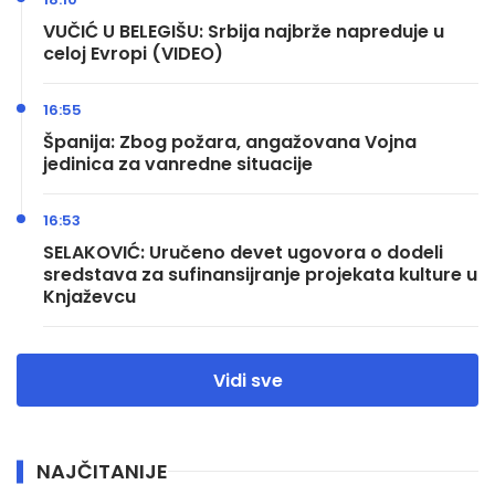
VUČIĆ U BELEGIŠU: Srbija najbrže napreduje u
celoj Evropi (VIDEO)
16:55
Španija: Zbog požara, angažovana Vojna
jedinica za vanredne situacije
16:53
SELAKOVIĆ: Uručeno devet ugovora o dodeli
sredstava za sufinansijranje projekata kulture u
Knjaževcu
Vidi sve
NAJČITANIJE