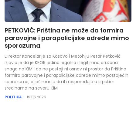
PETKOVIĆ: Priština ne može da formira
paravojne i parapolicijske odrede mimo
sporazuma
Direktor Kancelarije za Kosovo i Metohiju Petar Petković
izjavio je da je KFOR jedina legalna i legitimna oružana
snaga na KiM i da ne postoji ni osnov ni prostor da Priština
formira paravojne i parapolicijske odrede mimo postojećih
sporazuma, a još manje da ih raspoređuje u srpskim
sredinama na severu KiM.
POLITIKA
19.05.2026