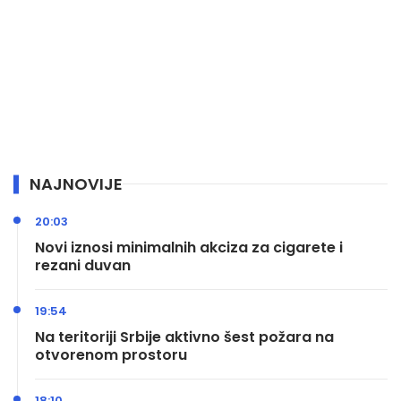
NAJNOVIJE
20:03
Novi iznosi minimalnih akciza za cigarete i
rezani duvan
19:54
Na teritoriji Srbije aktivno šest požara na
otvorenom prostoru
18:10