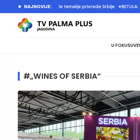
svojim radom grade temelje privrede Srbije
NAJNOVIJE:
BETULA: JEDINS
U FOKUSU
VE
#„WINES OF SERBIA“