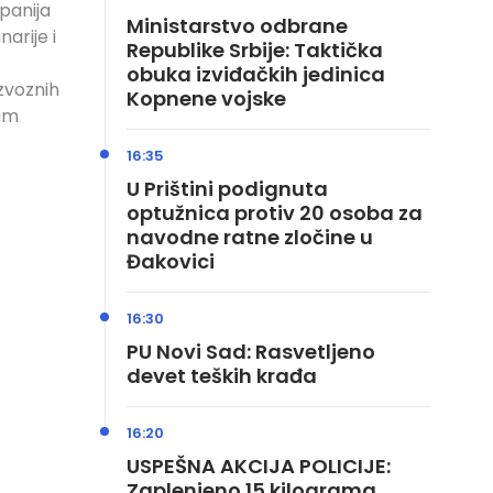
panija
Ministarstvo odbrane
narije i
Republike Srbije: Taktička
obuka izviđačkih jedinica
izvoznih
Kopnene vojske
kim
16:35
U Prištini podignuta
optužnica protiv 20 osoba za
navodne ratne zločine u
Đakovici
16:30
PU Novi Sad: Rasvetljeno
devet teških krađa
16:20
USPEŠNA AKCIJA POLICIJE:
Zaplenjeno 15 kilograma