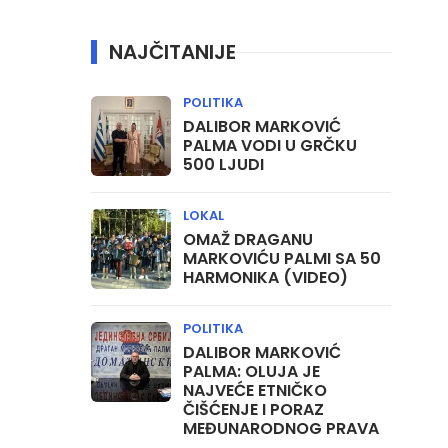
NAJČITANIJE
POLITIKA
DALIBOR MARKOVIĆ
PALMA VODI U GRČKU
500 LJUDI
LOKAL
OMAŽ DRAGANU
MARKOVIĆU PALMI SA 50
HARMONIKA (VIDEO)
POLITIKA
DALIBOR MARKOVIĆ
PALMA: OLUJA JE
NAJVEĆE ETNIČKO
ČIŠĆENJE I PORAZ
MEĐUNARODNOG PRAVA