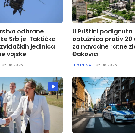
arstvo odbrane
U Prištini podignuta
ke Srbije: Taktička
optužnica protiv 20
zviđačkih jedinica
za navodne ratne zl
e vojske
Đakovici
06.08.2026
HRONIKA
06.08.2026