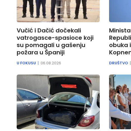
Vučić i Dačić dočekali
Minist
vatrogasce-spasioce koji
Republi
su pomagali u gašenju
obuka i
požara u Španiji
Kopnen
U FOKUSU
06.08.2026
DRUŠTVO