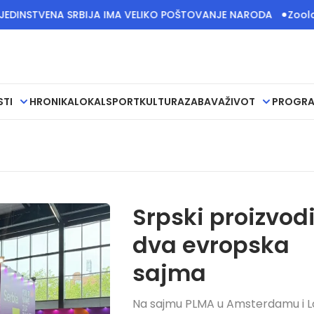
TVENA SRBIJA IMA VELIKO POŠTOVANJE NARODA
Zoološki vrt
STI
HRONIKA
LOKAL
SPORT
KULTURA
ZABAVA
ŽIVOT
PROGR
Srpski proizvod
dva evropska
sajma
Na sajmu PLMA u Amsterdamu i 