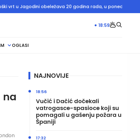
 u Jagodini obeležava 20 godina rada, u ponedeljak besplatan
18:59
AM
OGLASI
NAJNOVIJE
18:56
i na
Vučić i Dačić dočekali
vatrogasce-spasioce koji su
pomagali u gašenju požara u
Španiji
London
17:32