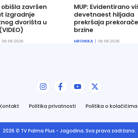
 obišla završen
MUP: Evidentirano vi
t izgradnje
devetnaest hiljada
žnog dvorišta u
prekršaja prekorač
(VIDEO)
brzine
06.08.2026
HRONIKA
06.08.2026
Kontakt
Politika privatnosti
Politika o kolačićima
2026 ©
TV Palma Plus
- Jagodina. Sva prava zadržana.