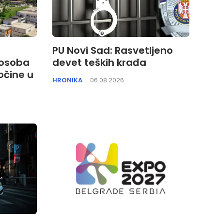
PU Novi Sad: Rasvetljeno
 osoba
devet teških krađa
očine u
HRONIKA
06.08.2026