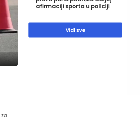
afirmaciji sporta u policiji
Vidi sve
 za