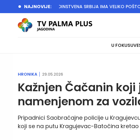
je
BETULA: JEDINSTVENA SRBIJA IMA VELIKO POŠTOVANJE N
NAJNOVIJE:
U FOKUSU
VE
HRONIKA
29.05.2026
Kažnjen Čačanin koji 
namenjenom za vozil
Pripadnici Saobraćajne policije u Kragujevcu
koji se na putu Kragujevac-Batočina kreta