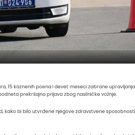
ra, 15 kaznenih poena i devet meseci zabrane upravljanja
 podneta prekršajna prijava zbog nasilničke vožnje.
led, kako bi bilo utvrđene njegove zdravstvene sposobnosti