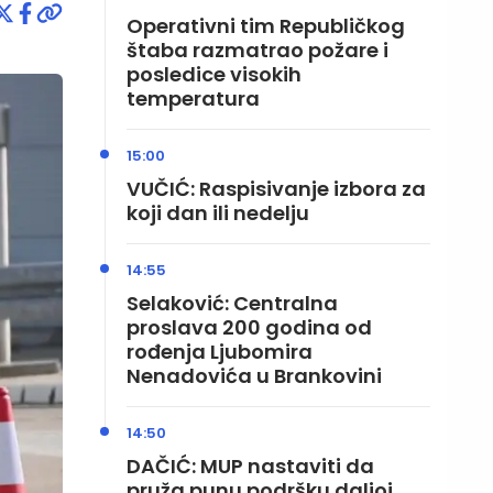
Operativni tim Republičkog
štaba razmatrao požare i
posledice visokih
temperatura
15:00
VUČIĆ: Raspisivanje izbora za
koji dan ili nedelju
14:55
Selaković: Centralna
proslava 200 godina od
rođenja Ljubomira
Nenadovića u Brankovini
14:50
DAČIĆ: MUP nastaviti da
pruža punu podršku daljoj