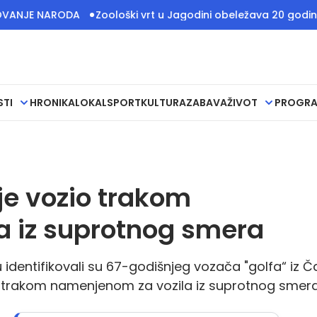
ARODA
Zoološki vrt u Jagodini obeležava 20 godina rada, u
STI
HRONIKA
LOKAL
SPORT
KULTURA
ZABAVA
ŽIVOT
PROGR
je vozio trakom
a iz suprotnog smera
 identifikovali su 67-godišnjeg vozača "golfa“ iz Č
o trakom namenjenom za vozila iz suprotnog smera