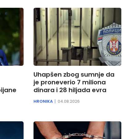
i
Uhapšen zbog sumnje da
je proneverio 7 miliona
bijane
dinara i 28 hiljada evra
HRONIKA
04.08.2026