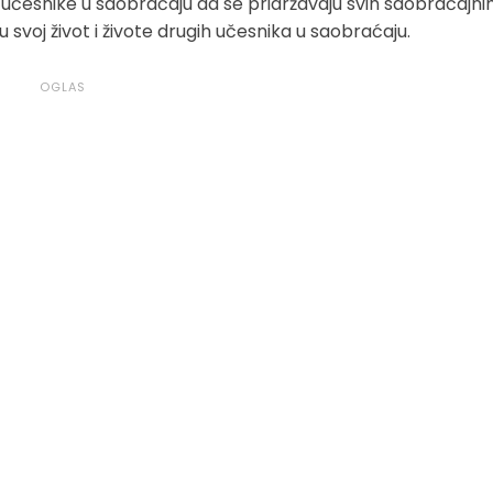
 učesnike u saobraćaju da se pridržavaju svih saobraćajni
ju svoj život i živote drugih učesnika u saobraćaju.