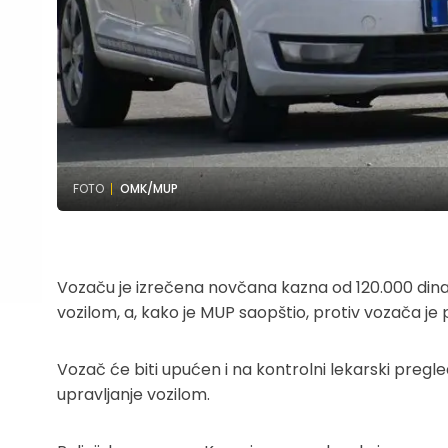
FOTO
OMK/MUP
Vozaču je izrečena novčana kazna od 120.000 dina
vozilom, a, kako je MUP saopštio, protiv vozača je
Vozač će biti upućen i na kontrolni lekarski preg
upravljanje vozilom.