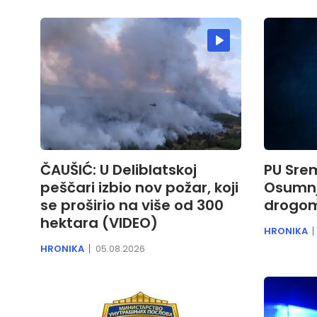
ČAUŠIĆ: U Deliblatskoj
PU Srem
peščari izbio nov požar, koji
Osumnj
se proširio na više od 300
drogo
hektara (VIDEO)
HRONIKA
HRONIKA
05.08.2026