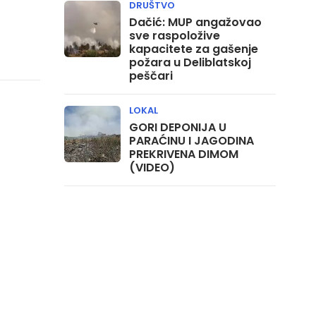
DRUŠTVO
Dačić: MUP angažovao
sve raspoložive
kapacitete za gašenje
požara u Deliblatskoj
peščari
LOKAL
GORI DEPONIJA U
PARAĆINU I JAGODINA
PREKRIVENA DIMOM
(VIDEO)