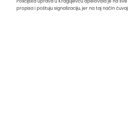
Policijska uprava u Kragujevcu apelovala je na sve
propisa i poštuju signalizaciju, jer na taj način čuva