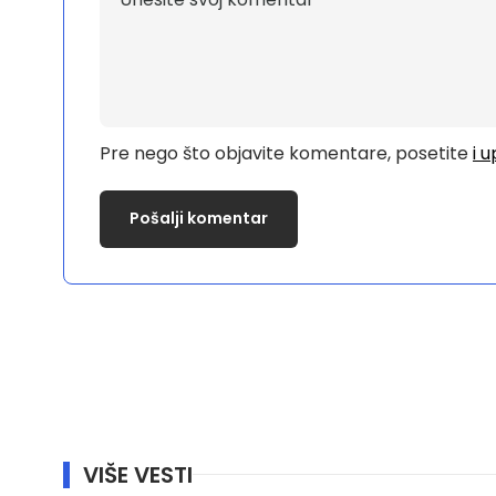
Pre nego što objavite komentare, posetite
i 
VIŠE VESTI