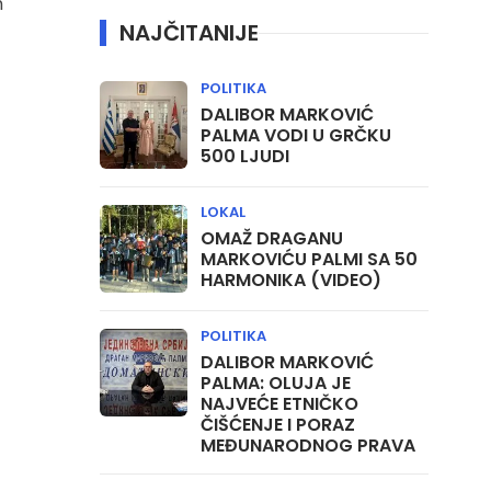
h
NAJČITANIJE
POLITIKA
DALIBOR MARKOVIĆ
PALMA VODI U GRČKU
500 LJUDI
LOKAL
OMAŽ DRAGANU
MARKOVIĆU PALMI SA 50
HARMONIKA (VIDEO)
POLITIKA
DALIBOR MARKOVIĆ
PALMA: OLUJA JE
NAJVEĆE ETNIČKO
ČIŠĆENJE I PORAZ
MEĐUNARODNOG PRAVA