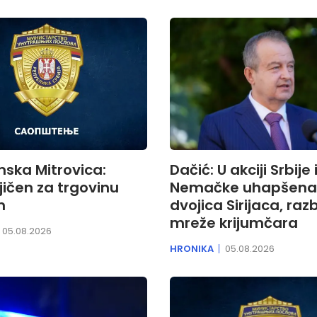
ska Mitrovica:
Dačić: U akciji Srbije 
ičen za trgovinu
Nemačke uhapšena
m
dvojica Sirijaca, raz
mreže krijumčara
05.08.2026
HRONIKA
05.08.2026