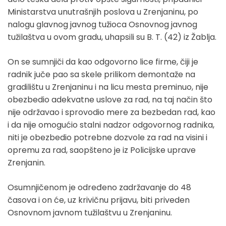
Ministarstva unutrašnjih poslova u Zrenjaninu, po
nalogu glavnog javnog tužioca Osnovnog javnog
tužilaštva u ovom gradu, uhapsili su B. T. (42) iz Žablja.
On se sumnjiči da kao odgovorno lice firme, čiji je
radnik juče pao sa skele prilikom demontaže na
gradilištu u Zrenjaninu i na licu mesta preminuo, nije
obezbedio adekvatne uslove za rad, na taj način što
nije održavao i sprovodio mere za bezbedan rad, kao
i da nije omogućio stalni nadzor odgovornog radnika,
niti je obezbedio potrebne dozvole za rad na visini i
opremu za rad, saopšteno je iz Policijske uprave
Zrenjanin.
Osumnjičenom je određeno zadržavanje do 48
časova i on će, uz krivičnu prijavu, biti priveden
Osnovnom javnom tužilaštvu u Zrenjaninu.