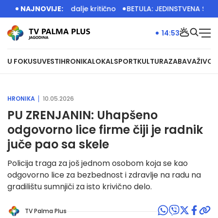
a vodostajima i dalje kritično
NAJNOVIJE:
BETULA: JEDINSTVENA SRBIJA
14:53
U FOKUSU
VESTI
HRONIKA
LOKAL
SPORT
KULTURA
ZABAVA
ŽIVOT
HRONIKA
10.05.2026
PU ZRENJANIN: Uhapšeno
odgovorno lice firme čiji je radnik
juče pao sa skele
Policija traga za još jednom osobom koja se kao
odgovorno lice za bezbednost i zdravlje na radu na
gradilištu sumnjiči za isto krivično delo.
TV Palma Plus