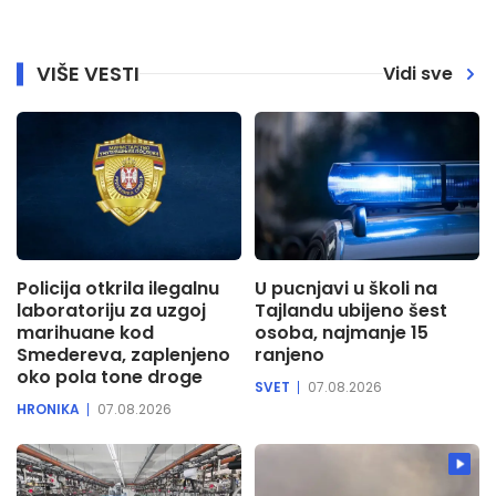
VIŠE VESTI
Vidi sve
Policija otkrila ilegalnu
U pucnjavi u školi na
laboratoriju za uzgoj
Tajlandu ubijeno šest
marihuane kod
osoba, najmanje 15
Smedereva, zaplenjeno
ranjeno
oko pola tone droge
SVET
07.08.2026
HRONIKA
07.08.2026