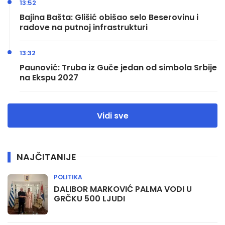
13:52
Bajina Bašta: Glišić obišao selo Beserovinu i
radove na putnoj infrastrukturi
13:32
Paunović: Truba iz Guče jedan od simbola Srbije
na Ekspu 2027
Vidi sve
NAJČITANIJE
POLITIKA
DALIBOR MARKOVIĆ PALMA VODI U
GRČKU 500 LJUDI