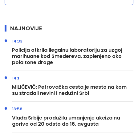
NAJNOVIJE
14:33
Policija otkrila ilegalnu laboratoriju za uzgoj
marihuane kod Smedereva, zaplenjeno oko
pola tone droge
14:11
MILIĆEVIĆ: Petrovačka cesta je mesto na kom
su stradali nevini i nedužni Srbi
13:56
Vlada Srbije produžila umanjenje akciza na
gorivo od 20 odsto do 16. avgusta