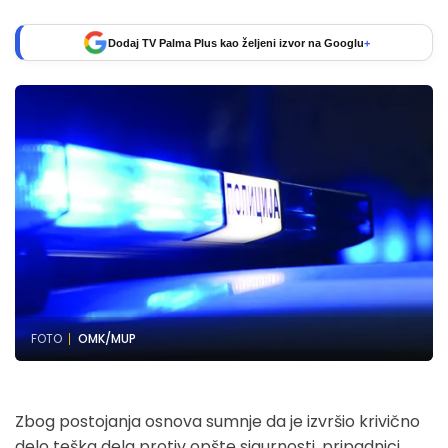
Dodaj TV Palma Plus kao željeni izvor na Googlu
+
FOTO
OMK/MUP
Zbog postojanja osnova sumnje da je izvršio krivično
delo teška dela protiv opšte sigurnosti, pripadnici