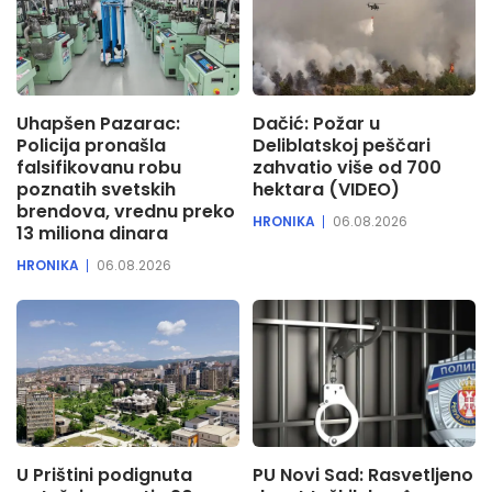
Uhapšen Pazarac:
Dačić: Požar u
Policija pronašla
Deliblatskoj peščari
falsifikovanu robu
zahvatio više od 700
poznatih svetskih
hektara (VIDEO)
brendova, vrednu preko
HRONIKA
06.08.2026
13 miliona dinara
HRONIKA
06.08.2026
U Prištini podignuta
PU Novi Sad: Rasvetljeno