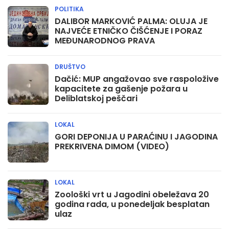
POLITIKA
DALIBOR MARKOVIĆ PALMA: OLUJA JE
NAJVEĆE ETNIČKO ČIŠĆENJE I PORAZ
MEĐUNARODNOG PRAVA
DRUŠTVO
Dačić: MUP angažovao sve raspoložive
kapacitete za gašenje požara u
Deliblatskoj peščari
LOKAL
GORI DEPONIJA U PARAĆINU I JAGODINA
PREKRIVENA DIMOM (VIDEO)
LOKAL
Zoološki vrt u Jagodini obeležava 20
godina rada, u ponedeljak besplatan
ulaz