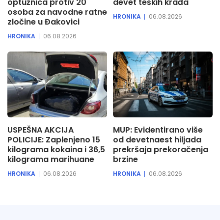
optužnica protiv 20
devet teških krađa
osoba za navodne ratne
HRONIKA
06.08.2026
zločine u Đakovici
HRONIKA
06.08.2026
USPEŠNA AKCIJA
MUP: Evidentirano više
POLICIJE: Zaplenjeno 15
od devetnaest hiljada
kilograma kokaina i 36,5
prekršaja prekoračenja
kilograma marihuane
brzine
HRONIKA
06.08.2026
HRONIKA
06.08.2026