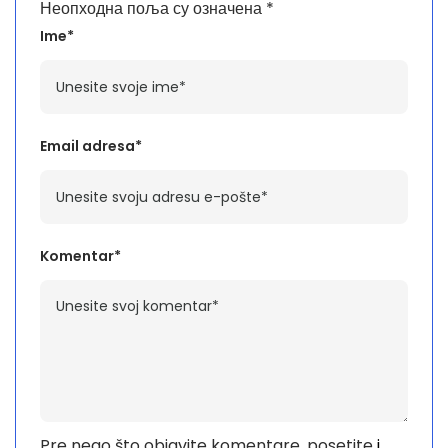
Неопходна поља су означена
*
Ime*
Email adresa*
Komentar*
Pre nego što objavite komentare, posetite
i