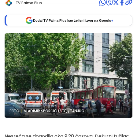
TV Palma Plus
Dodaj TV Palma Plus kao željeni izvor na Googlu
+
FOTO
VLADIMIR ŠPORČIĆ (STF)/TANJUG
Nesreća se dogodila oko 9.20 časova. Dežurni tužilac