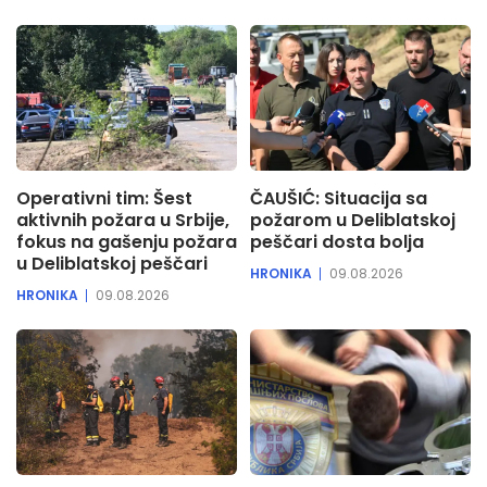
Operativni tim: Šest
ČAUŠIĆ: Situacija sa
aktivnih požara u Srbije,
požarom u Deliblatskoj
fokus na gašenju požara
peščari dosta bolja
u Deliblatskoj peščari
HRONIKA
09.08.2026
HRONIKA
09.08.2026