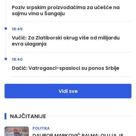
Poziv srpskim proizvođačima za učešće na
sajmu vina u Šangaju
18:45
Vučić: Za Zlatiborski okrug više od milijardu
evra ulaganja
18:40
Dačić: Vatrogasci-spasioci su ponos Srbije
Vidi sve
NAJČITANIJE
POLITIKA
DALIBOR MARKOVIĆ PALMA: OLUJA JE