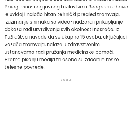
Prvog osnovnog javnog tužilaštva u Beogradu obavio
je uviđaj i naložio hitan tehnički pregled tramvaja,
izuzimanje snimaka sa video-nadzora i prikupljanje
dokaza radi utvrđivanja svih okolnosti nesreće. Iz
Tužilaštva navode da se ukupno 15 osoba, uključujući
vozača tramvaja, nalaze u zdravstvenim
ustanovama radi pružanja medicinske pomoći.
Prema pisanju medija tri osobe su zadobile teške
telesne povrede.