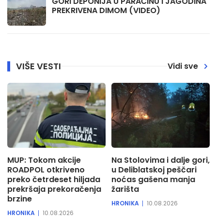
GORI DEPONIJA U PARAĆINU I JAGODINA
PREKRIVENA DIMOM (VIDEO)
VIŠE VESTI
Vidi sve
MUP: Tokom akcije
Na Stolovima i dalje gori,
ROADPOL otkriveno
u Deliblatskoj peščari
preko četrdeset hiljada
noćas gašena manja
prekršaja prekoračenja
žarišta
brzine
HRONIKA
10.08.2026
HRONIKA
10.08.2026