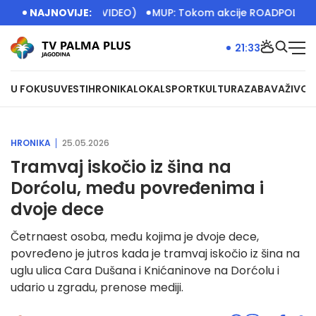
iona posetilaca (VIDEO)
NAJNOVIJE:
MUP: Tokom akcije ROADPOL otkrive
21:33
U FOKUSU
VESTI
HRONIKA
LOKAL
SPORT
KULTURA
ZABAVA
ŽIVOT
HRONIKA
25.05.2026
Tramvaj iskočio iz šina na
Dorćolu, među povređenima i
dvoje dece
Četrnaest osoba, među kojima je dvoje dece,
povređeno je jutros kada je tramvaj iskočio iz šina na
uglu ulica Cara Dušana i Knićaninove na Dorćolu i
udario u zgradu, prenose mediji.