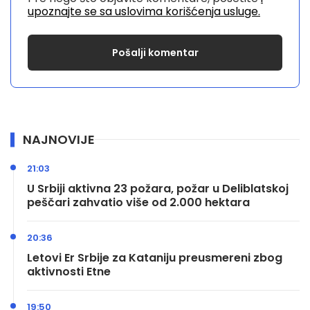
upoznajte se sa uslovima korišćenja usluge.
NAJNOVIJE
21:03
U Srbiji aktivna 23 požara, požar u Deliblatskoj
peščari zahvatio više od 2.000 hektara
20:36
Letovi Er Srbije za Kataniju preusmereni zbog
aktivnosti Etne
19:50