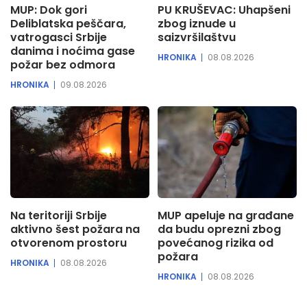
MUP: Dok gori
PU KRUŠEVAC: Uhapšeni
Deliblatska peščara,
zbog iznude u
vatrogasci Srbije
saizvršilaštvu
danima i noćima gase
HRONIKA
08.08.2026
požar bez odmora
HRONIKA
09.08.2026
Na teritoriji Srbije
MUP apeluje na građane
aktivno šest požara na
da budu oprezni zbog
otvorenom prostoru
povećanog rizika od
požara
HRONIKA
08.08.2026
HRONIKA
08.08.2026