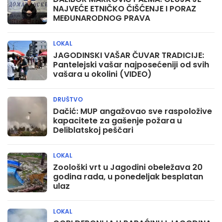
NAJVEĆE ETNIČKO ČIŠĆENJE I PORAZ
MEĐUNARODNOG PRAVA
LOKAL
JAGODINSKI VAŠAR ČUVAR TRADICIJE:
Pantelejski vašar najposećeniji od svih
vašara u okolini (VIDEO)
DRUŠTVO
Dačić: MUP angažovao sve raspoložive
kapacitete za gašenje požara u
Deliblatskoj peščari
LOKAL
Zoološki vrt u Jagodini obeležava 20
godina rada, u ponedeljak besplatan
ulaz
LOKAL