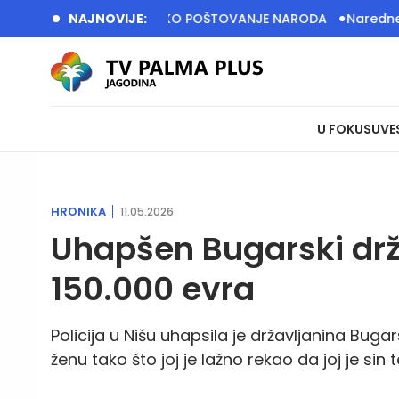
SRBIJA IMA VELIKO POŠTOVANJE NARODA
NAJNOVIJE:
Naredne sedinice di
U FOKUSU
VE
HRONIKA
11.05.2026
Uhapšen Bugarski drž
150.000 evra
Policija u Nišu uhapsila je državljanina Buga
ženu tako što joj je lažno rekao da joj je si