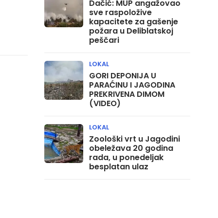
Dačić: MUP angažovao
sve raspoložive
kapacitete za gašenje
požara u Deliblatskoj
peščari
LOKAL
GORI DEPONIJA U
PARAĆINU I JAGODINA
PREKRIVENA DIMOM
(VIDEO)
LOKAL
Zoološki vrt u Jagodini
obeležava 20 godina
rada, u ponedeljak
besplatan ulaz