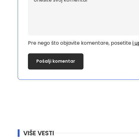
Pre nego što objavite komentare, posetite
i 
VIŠE VESTI