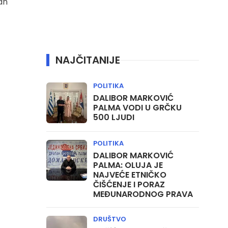
ah
NAJČITANIJE
POLITIKA
DALIBOR MARKOVIĆ
PALMA VODI U GRČKU
500 LJUDI
POLITIKA
DALIBOR MARKOVIĆ
PALMA: OLUJA JE
NAJVEĆE ETNIČKO
ČIŠĆENJE I PORAZ
MEĐUNARODNOG PRAVA
DRUŠTVO