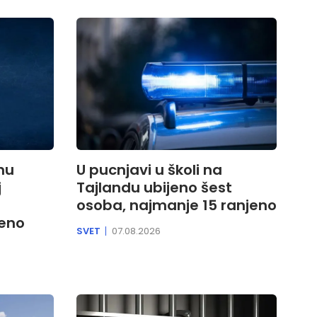
lnu
U pucnjavi u školi na
j
Tajlandu ubijeno šest
osoba, najmanje 15 ranjeno
jeno
SVET
07.08.2026