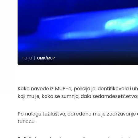
FOTO
OMK/MUP
Kako navode iz MUP-a, policija je identifikovala i
koji mu je, kako se sumnja, dala sedamdesetčetvo
Po nalogu tužilaštva, određeno mu je zadržavanje 
tužiocu.