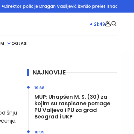
olicije Dragan Vasiljević izvršio prelet iznad Deliblatske peš
21:49
AM
OGLASI
NAJNOVIJE
d
19:38
MUP: Uhapšen M. S. (30) za
kojim su raspisane potrage
PU Valjevo i PU za grad
odišnju
Beograd i UKP
ečenje.
18:39