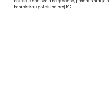
Policija je apelovala na građane, posebno starije 
kontaktiraju policiju na broj 192.