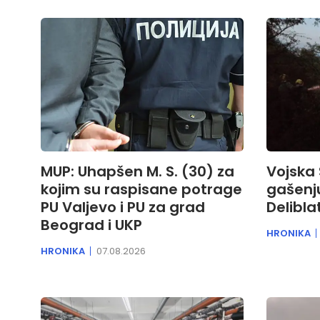
MUP: Uhapšen M. S. (30) za
Vojska
kojim su raspisane potrage
gašenj
PU Valjevo i PU za grad
Delibla
Beograd i UKP
HRONIKA
HRONIKA
07.08.2026