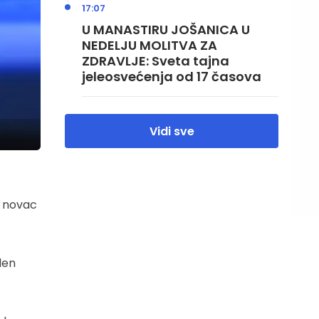
17:07
U MANASTIRU JOŠANICA U
NEDELJU MOLITVA ZA
ZDRAVLJE: Sveta tajna
jeleosvećenja od 17 časova
Vidi sve
v novac
den