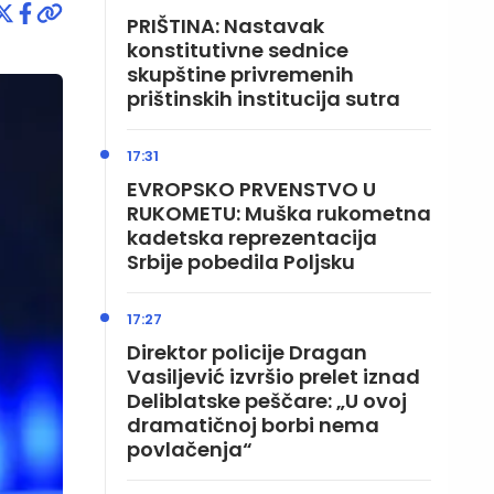
PRIŠTINA: Nastavak
konstitutivne sednice
skupštine privremenih
prištinskih institucija sutra
17:31
EVROPSKO PRVENSTVO U
RUKOMETU: Muška rukometna
kadetska reprezentacija
Srbije pobedila Poljsku
17:27
Direktor policije Dragan
Vasiljević izvršio prelet iznad
Deliblatske peščare: „U ovoj
dramatičnoj borbi nema
povlačenja“