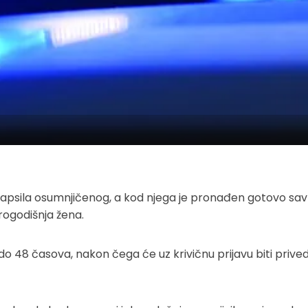
 uhapsila osumnjičenog, a kod njega je pronađen gotovo sa
rogodišnja žena.
do 48 časova, nakon čega će uz krivičnu prijavu biti prive