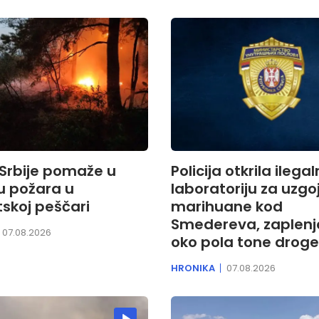
 Srbije pomaže u
Policija otkrila ilega
u požara u
laboratoriju za uzgo
tskoj peščari
marihuane kod
Smedereva, zaplen
07.08.2026
oko pola tone droge
HRONIKA
07.08.2026