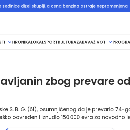
zel skuplji, a cena benzina ostraje nepromenjena
Direktor p
STI
HRONIKA
LOKAL
SPORT
KULTURA
ZABAVA
ŽIVOT
PROGR
avljanin zbog prevare o
rske S. B. G. (61), osumnjičenog da je prevario 74-g
n teško povređen i iznudio 150.000 evra za navodno l