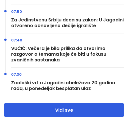
07:50
Za Jedinstvenu Srbiju deca su zakon: U Jagodini
otvoreno obnovljeno dečije igralište
07:40
VUČIĆ: Večera je bila prilika da otvorimo
razgovor o temama koje će biti u fokusu
zvaničnih sastanaka
07:30
Zoološki vrt u Jagodini obeležava 20 godina
rada, u ponedeljak besplatan ulaz
Vidi sve