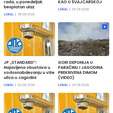
rada, u ponedeljak
KAO U ŠVAJCARSKOJ
besplatan ulaz
LOKAL
05.08.2026
LOKAL
08.08.2026
JP „STANDARD“:
GORI DEPONIJA U
Najavljena obustava u
PARAĆINU I JAGODINA
vodosnabdevanju u više
PREKRIVENA DIMOM
ulica u Jagodini
(VIDEO)
LOKAL
04.08.2026
LOKAL
04.08.2026