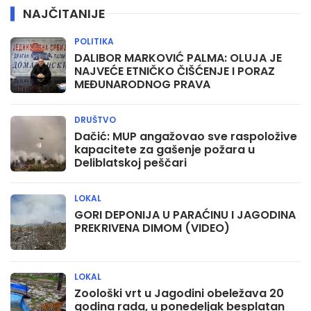
NAJČITANIJE
POLITIKA
DALIBOR MARKOVIĆ PALMA: OLUJA JE
NAJVEĆE ETNIČKO ČIŠĆENJE I PORAZ
MEĐUNARODNOG PRAVA
DRUŠTVO
Dačić: MUP angažovao sve raspoložive
kapacitete za gašenje požara u
Deliblatskoj peščari
LOKAL
GORI DEPONIJA U PARAĆINU I JAGODINA
PREKRIVENA DIMOM (VIDEO)
LOKAL
Zoološki vrt u Jagodini obeležava 20
godina rada, u ponedeljak besplatan