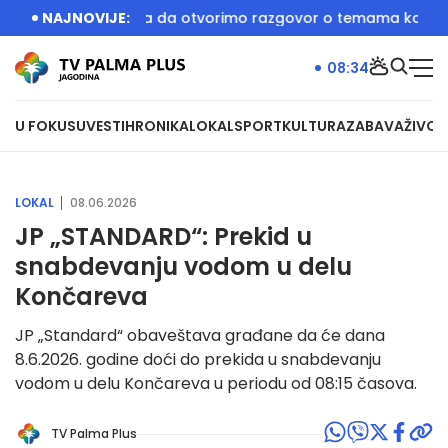
era je bila prilika da otvorimo razgovor o temama koje će bi
NAJNOVIJE:
08:34
U FOKUSU
VESTI
HRONIKA
LOKAL
SPORT
KULTURA
ZABAVA
ŽIVOT
LOKAL
08.06.2026
JP „STANDARD“: Prekid u
snabdevanju vodom u delu
Končareva
JP „Standard“ obaveštava građane da će dana
8.6.2026. godine doći do prekida u snabdevanju
vodom u delu Končareva u periodu od 08:15 časova.
TV Palma Plus