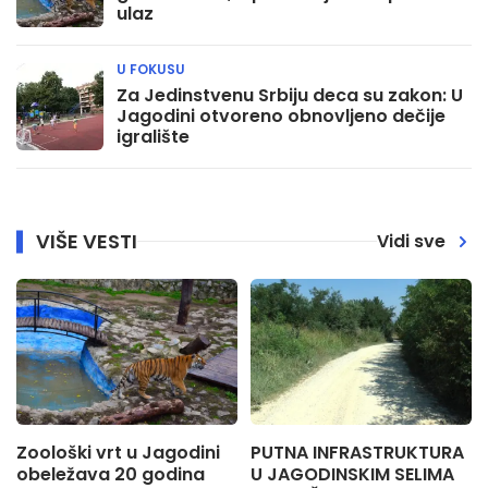
ulaz
U FOKUSU
Za Jedinstvenu Srbiju deca su zakon: U
Jagodini otvoreno obnovljeno dečije
igralište
VIŠE VESTI
Vidi sve
Zoološki vrt u Jagodini
PUTNA INFRASTRUKTURA
obeležava 20 godina
U JAGODINSKIM SELIMA