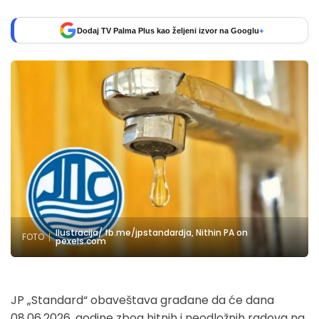
Dodaj TV Palma Plus kao željeni izvor na Googlu
+
Ilustracija/ fb.me/jpstandardja, Nithin PA on
FOTO
pexels.com
JP „Standard“ obaveštava građane da će dana
08.06.2026. godine zbog hitnih i neodložnih radova na