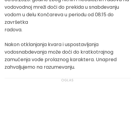
vodovodnoj mreži doći do prekida u snabdevanju
vodom u delu Končareva u periodu od 08:15 do
završetka
radova.
Nakon otklanjanja kvara i uspostavljanja
vodosnabdevanja može doći do kratkotrajnog
zamućenja vode prolaznog karaktera. Unapred
zahvaljujemo na razumevanju.