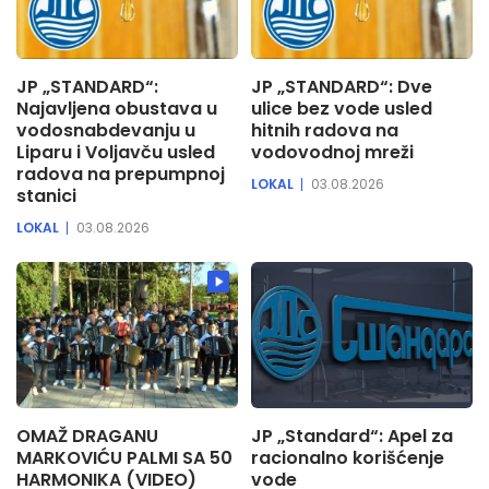
JP „STANDARD“:
JP „STANDARD“: Dve
Najavljena obustava u
ulice bez vode usled
vodosnabdevanju u
hitnih radova na
Liparu i Voljavču usled
vodovodnoj mreži
radova na prepumpnoj
LOKAL
03.08.2026
stanici
LOKAL
03.08.2026
OMAŽ DRAGANU
JP „Standard“: Apel za
MARKOVIĆU PALMI SA 50
racionalno korišćenje
HARMONIKA (VIDEO)
vode