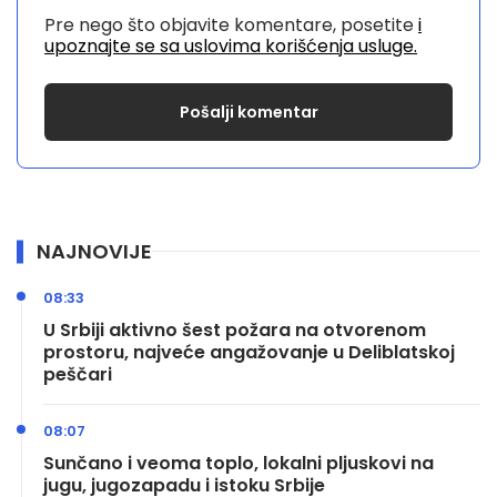
Pre nego što objavite komentare, posetite
i
upoznajte se sa uslovima korišćenja usluge.
NAJNOVIJE
08:33
U Srbiji aktivno šest požara na otvorenom
prostoru, najveće angažovanje u Deliblatskoj
peščari
08:07
Sunčano i veoma toplo, lokalni pljuskovi na
jugu, jugozapadu i istoku Srbije