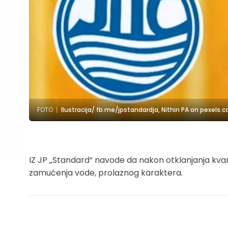
FOTO
Ilustracija/ fb.me/jpstandardja, Nithin PA on pexels.
IZ JP „Standard“ navode da nakon otklanjanja kva
zamućenja vode, prolaznog karaktera.