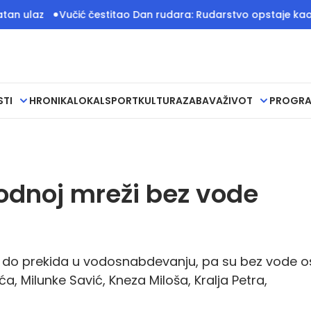
Vučić čestitao Dan rudara: Rudarstvo opstaje kao jedan od
STI
HRONIKA
LOKAL
SPORT
KULTURA
ZABAVA
ŽIVOT
PROGR
odnoj mreži bez vode
 do prekida u vodosnabdevanju, pa su bez vode os
a, Milunke Savić, Kneza Miloša, Kralja Petra,