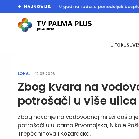
dini obeležava 20 godina rada, u ponedeljak besplatan ulaz
NAJNOVIJE:
U FOKUSU
VE
LOKAL
13.05.2026
Zbog kvara na vodov
potrošači u više ulica
Zbog havarije na vodovodnoj mreži došlo je
potrošači u ulicama Prvomajska, Nikole Pašić
Trepčaninova i Kozaračka.