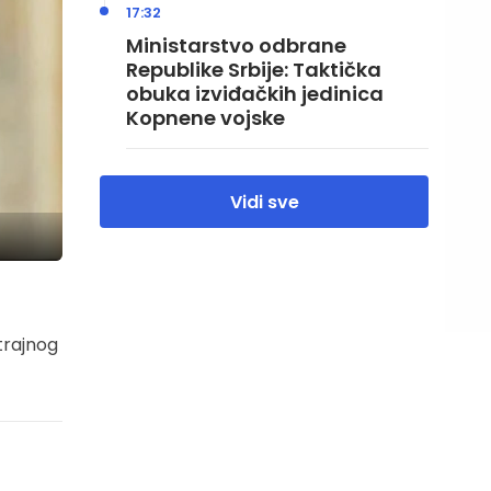
17:32
Ministarstvo odbrane
Republike Srbije: Taktička
obuka izviđačkih jedinica
Kopnene vojske
Vidi sve
trajnog