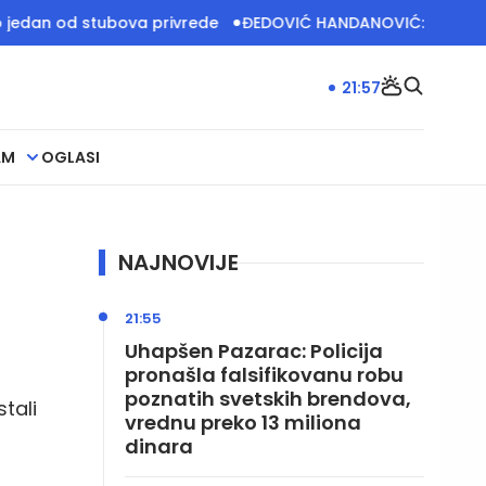
 stubova privrede
ĐEDOVIĆ HANDANOVIĆ: Rudari čuvaju ener
21:57
AM
OGLASI
NAJNOVIJE
21:55
Uhapšen Pazarac: Policija
pronašla falsifikovanu robu
poznatih svetskih brendova,
tali
vrednu preko 13 miliona
dinara