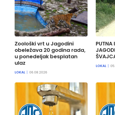
Zoološki vrt u Jagodini
PUTNA 
obeležava 20 godina rada,
JAGODI
u ponedeljak besplatan
ŠVAJC
ulaz
LOKAL
05
LOKAL
06.08.2026