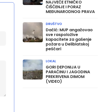
NAJVEĆE ETNIČKO
ČIŠĆENJE I PORAZ
MEĐUNARODNOG PRAVA
DRUŠTVO
Dačić: MUP angažovao
sve raspoložive
kapacitete za gašenje
požara u Deliblatskoj
peščari
LOKAL
GORI DEPONIJA U
PARAĆINU I JAGODINA
PREKRIVENA DIMOM
(VIDEO)