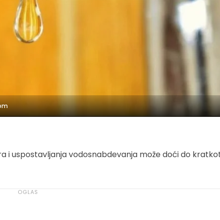
com
ra i uspostavljanja vodosnabdevanja može doći do kratko