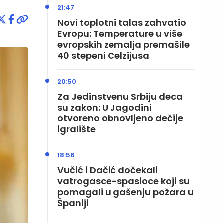
21:47
Novi toplotni talas zahvatio
Evropu: Temperature u više
evropskih zemalja premašile
40 stepeni Celzijusa
20:50
Za Jedinstvenu Srbiju deca
su zakon: U Jagodini
otvoreno obnovljeno dečije
igralište
18:56
Vučić i Dačić dočekali
vatrogasce-spasioce koji su
pomagali u gašenju požara u
Španiji