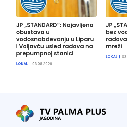
JP „STANDARD“: Najavljena
JP „STA
obustava u
bez vod
vodosnabdevanju u Liparu
radova
i Voljavču usled radova na
mreži
prepumpnoj stanici
LOKAL
03
LOKAL
03.08.2026