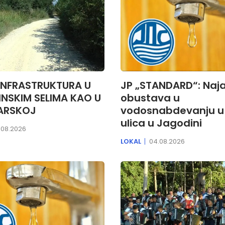
INFRASTRUKTURA U
JP „STANDARD“: Naja
NSKIM SELIMA KAO U
obustava u
ARSKOJ
vodosnabdevanju u 
ulica u Jagodini
.08.2026
LOKAL
04.08.2026