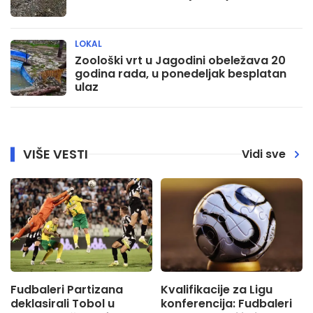
LOKAL
Zoološki vrt u Jagodini obeležava 20
godina rada, u ponedeljak besplatan
ulaz
VIŠE VESTI
Vidi sve
Fudbaleri Partizana
Kvalifikacije za Ligu
deklasirali Tobol u
konferencija: Fudbaleri