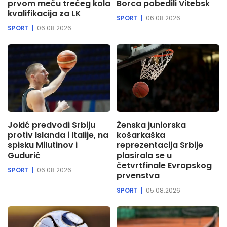
prvom meču trećeg kola
Borca pobedili Vitebsk
kvalifikacija za LK
SPORT
06.08.2026
SPORT
06.08.2026
Jokić predvodi Srbiju
Ženska juniorska
protiv Islanda i Italije, na
košarkaška
spisku Milutinov i
reprezentacija Srbije
Gudurić
plasirala se u
četvrtfinale Evropskog
SPORT
06.08.2026
prvenstva
SPORT
05.08.2026