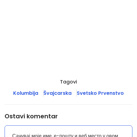
Tagovi
Kolumbija
Švajcarska
Svetsko Prvenstvo
Ostavi komentar
Сачувај моје име, е-пошту и веб место у овом