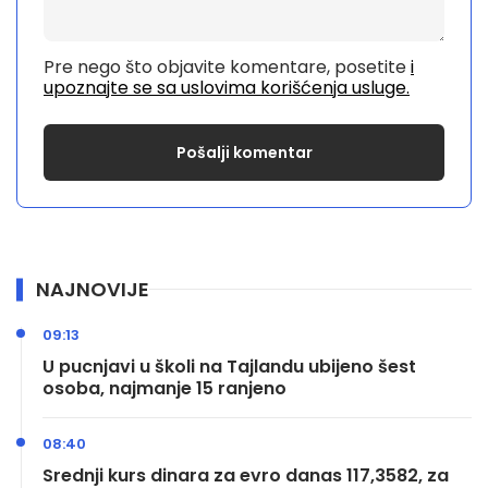
Pre nego što objavite komentare, posetite
i
upoznajte se sa uslovima korišćenja usluge.
NAJNOVIJE
09:13
U pucnjavi u školi na Tajlandu ubijeno šest
osoba, najmanje 15 ranjeno
08:40
Srednji kurs dinara za evro danas 117,3582, za