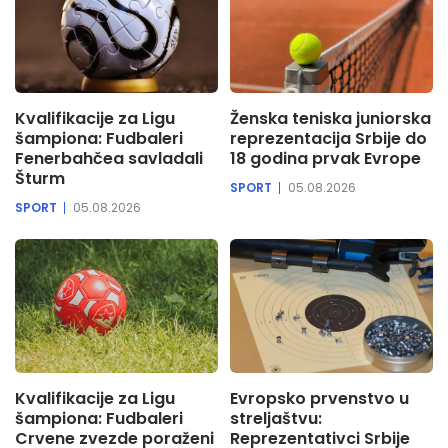
Kvalifikacije za Ligu
Ženska teniska juniorska
šampiona: Fudbaleri
reprezentacija Srbije do
Fenerbahčea savladali
18 godina prvak Evrope
Šturm
SPORT
05.08.2026
SPORT
05.08.2026
Kvalifikacije za Ligu
Evropsko prvenstvo u
šampiona: Fudbaleri
streljaštvu:
Crvene zvezde poraženi
Reprezentativci Srbije