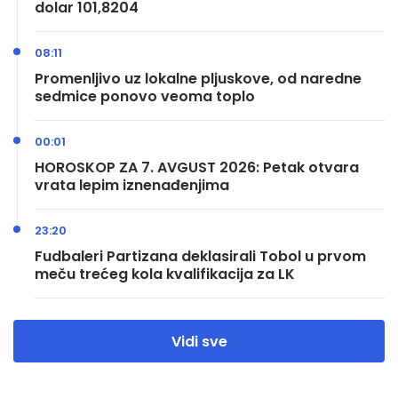
dolar 101,8204
08:11
Promenljivo uz lokalne pljuskove, od naredne
sedmice ponovo veoma toplo
00:01
HOROSKOP ZA 7. AVGUST 2026: Petak otvara
vrata lepim iznenađenjima
23:20
Fudbaleri Partizana deklasirali Tobol u prvom
meču trećeg kola kvalifikacija za LK
Vidi sve