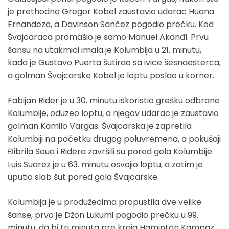
je prethodno Gregor Kobel zaustavio udarac Huana
Ernandeza, a Davinson Sančez pogodio prečku. Kod
Švajcaraca promašio je samo Manuel Akanđi. Prvu
šansu na utakmici imala je Kolumbija u 21. minutu,
kada je Gustavo Puerta šutirao sa ivice šesnaesterca,
a golman Švajcarske Kobel je loptu poslao u korner.
Fabijan Rider je u 30. minutu iskoristio grešku odbrane
Kolumbije, oduzeo loptu, a njegov udarac je zaustavio
golman Kamilo Vargas. Švajcarska je zapretila
Kolumbiji na početku drugog poluvremena, a pokušaji
Đibrila Soua i Ridera završili su pored gola Kolumbije.
Luis Suarez je u 63. minutu osvojio loptu, a zatim je
uputio slab šut pored gola Švajcarske.
Kolumbija je u produžecima propustila dve velike
šanse, prvo je Džon Lukumi pogodio prečku u 99.
minutu, da bi tri minuta pre kraja Haminton Kampaz