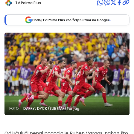
TV Palma Plus
Dodaj TV Palma Plus kao željeni izvor na Googlu
+
FOTO
DARRYL DYCK (SUB)/AP/Tanjug
Odlučujući penal pogodio je Ruben Vargas, nakon što