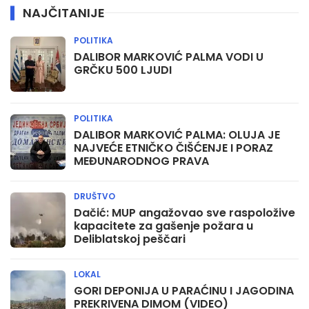
NAJČITANIJE
POLITIKA
DALIBOR MARKOVIĆ PALMA VODI U
GRČKU 500 LJUDI
POLITIKA
DALIBOR MARKOVIĆ PALMA: OLUJA JE
NAJVEĆE ETNIČKO ČIŠĆENJE I PORAZ
MEĐUNARODNOG PRAVA
DRUŠTVO
Dačić: MUP angažovao sve raspoložive
kapacitete za gašenje požara u
Deliblatskoj peščari
LOKAL
GORI DEPONIJA U PARAĆINU I JAGODINA
PREKRIVENA DIMOM (VIDEO)