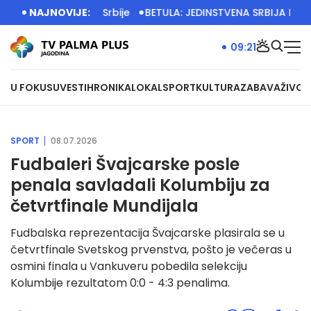
melje privrede Srbije
NAJNOVIJE:
BETULA: JEDINSTVENA SRBIJA IMA VE
09:21
U FOKUSU
VESTI
HRONIKA
LOKAL
SPORT
KULTURA
ZABAVA
ŽIVOT
SPORT
08.07.2026
Fudbaleri Švajcarske posle
penala savladali Kolumbiju za
četvrtfinale Mundijala
Fudbalska reprezentacija Švajcarske plasirala se u
četvrtfinale Svetskog prvenstva, pošto je večeras u
osmini finala u Vankuveru pobedila selekciju
Kolumbije rezultatom 0:0 - 4:3 penalima.