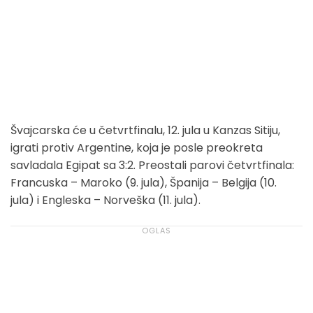
Švajcarska će u četvrtfinalu, 12. jula u Kanzas Sitiju,
igrati protiv Argentine, koja je posle preokreta
savladala Egipat sa 3:2. Preostali parovi četvrtfinala:
Francuska – Maroko (9. jula), Španija – Belgija (10.
jula) i Engleska – Norveška (11. jula).