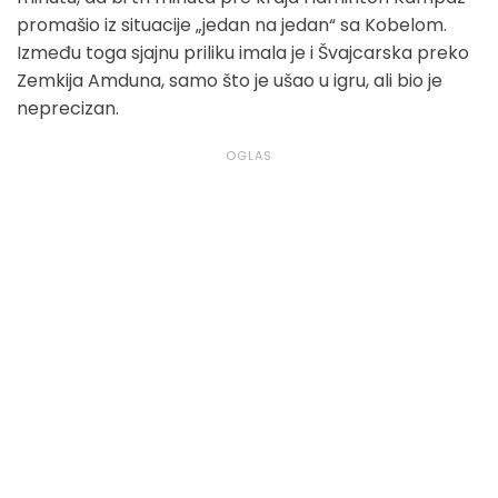
promašio iz situacije „jedan na jedan“ sa Kobelom.
Između toga sjajnu priliku imala je i Švajcarska preko
Zemkija Amduna, samo što je ušao u igru, ali bio je
neprecizan.