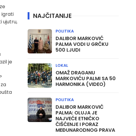
aze
igrati
NAJČITANIJE
ujutru,
POLITIKA
DALIBOR MARKOVIĆ
PALMA VODI U GRČKU
500 LJUDI
a
zil je
LOKAL
OMAŽ DRAGANU
P
MARKOVIĆU PALMI SA 50
HARMONIKA (VIDEO)
 za
opušta
POLITIKA
DALIBOR MARKOVIĆ
PALMA: OLUJA JE
NAJVEĆE ETNIČKO
ČIŠĆENJE I PORAZ
MEĐUNARODNOG PRAVA