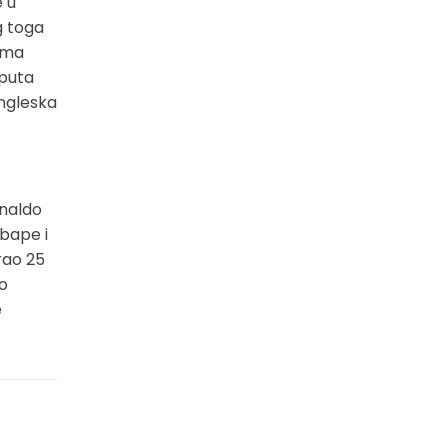
 u
g toga
 ima
 puta
Engleska
onaldo
Mbape i
rao 25
no
e