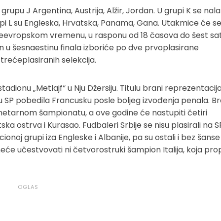
grupu J Argentina, Austrija, Alžir, Jordan. U grupi K se nal
upi L su Engleska, Hrvatska, Panama, Gana. Utakmice će se 
evropskom vremenu, u rasponu od 18 časova do šest sati 
n u šesnaestinu finala izboriće po dve prvoplasirane
trećeplasiranih selekcija.
a stadionu „Metlajf“ u Nju Džersiju. Titulu brani reprezentacij
lu SP pobedila Francusku posle boljeg izvođenja penala. Bra
anetarnom šampionatu, a ove godine će nastupiti četiri
ka ostrva i Kurasao. Fudbaleri Srbije se nisu plasirali na S
cionoj grupi iza Engleske i Albanije, pa su ostali i bez šanse
neće učestvovati ni četvorostruki šampion Italija, koja pr