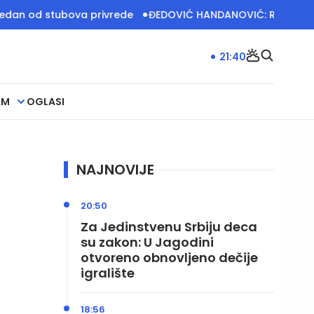
tubova privrede
ĐEDOVIĆ HANDANOVIĆ: Rudari čuvaju energe
21:40
AM
OGLASI
NAJNOVIJE
20:50
Za Jedinstvenu Srbiju deca
su zakon: U Jagodini
otvoreno obnovljeno dečije
igralište
18:56