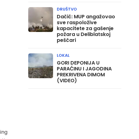
DRUŠTVO
Dačić: MUP angažovao
sve raspoložive
kapacitete za gašenje
požara u Deliblatskoj
peščari
LOKAL
GORI DEPONIJA U
PARAĆINU I JAGODINA
PREKRIVENA DIMOM
(VIDEO)
ning