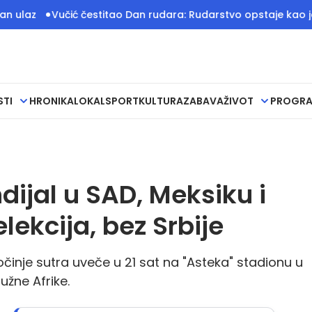
Vučić čestitao Dan rudara: Rudarstvo opstaje kao jedan od s
STI
HRONIKA
LOKAL
SPORT
KULTURA
ZABAVA
ŽIVOT
PROGR
dijal u SAD, Meksiku i
lekcija, bez Srbije
činje sutra uveče u 21 sat na "Asteka" stadionu u
užne Afrike.