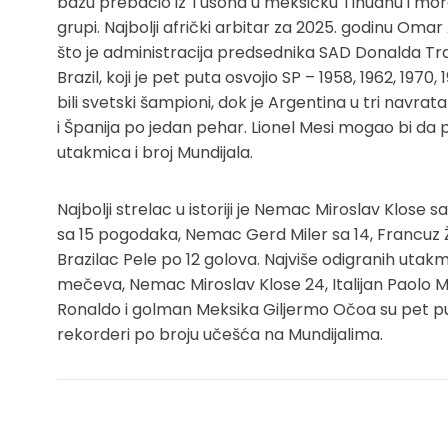
bazu prebacio iz Tusona u meksičku Tihuanu i mor
grupi. Najbolji afrički arbitar za 2025. godinu Om
što je administracija predsednika SAD Donalda Tram
Brazil, koji je pet puta osvojio SP – 1958, 1962, 1970,
bili svetski šampioni, dok je Argentina u tri navrat
i Španija po jedan pehar. Lionel Mesi mogao bi da po
utakmica i broj Mundijala.
Najbolji strelac u istoriji je Nemac Miroslav Klose
sa 15 pogodaka, Nemac Gerd Miler sa 14, Francuz Ži
Brazilac Pele po 12 golova. Najviše odigranih utakm
mečeva, Nemac Miroslav Klose 24, Italijan Paolo Mal
Ronaldo i golman Meksika Giljermo Očoa su pet p
rekorderi po broju učešća na Mundijalima.