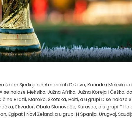
dova širom Sjedinjenih Američkih Država, Kanade i Meksika, a
A se nalaze Meksiko, Južna Afrika, Južna Koreja i Češka, d
 čine Brazil, Maroko, Škotska, Haiti, a u grupi D se nalaze 
Nemačka, Ekvador, Obala Slonovače, Kurasao, a u grupi F Hola
ran, Egipat i Novi Zeland, a u grupi H Španija, Urugvaj, Saudi