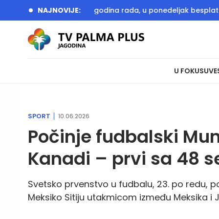
ni obeležava 20 godina rada, u ponedeljak besplatan ulaz
NAJNOVIJE:
U FOKUSU
VE
SPORT
10.06.2026
Počinje fudbalski Mun
Kanadi – prvi sa 48 se
Svetsko prvenstvo u fudbalu, 23. po redu, po
Meksiko Sitiju utakmicom između Meksika i J