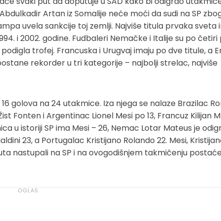
aće svaki put da doputuje u SAD kako bi odigrao utakmice
ar Abdulkadir Artan iz Somalije neće moći da sudi na SP zbo
pa uvela sankcije toj zemlji. Najviše titula prvaka sveta
 1994. i 2002. godine. Fudbaleri Nemačke i Italije su po četiri
a podigla trofej. Francuska i Urugvaj imaju po dve titule, a 
stane rekorder u tri kategorije – najbolji strelac, najviše
 sa 16 golova na 24 utakmice. Iza njega se nalaze Brazilac R
st Fonten i Argentinac Lionel Mesi po 13, Francuz Kilijan 
ica u istoriji SP ima Mesi – 26, Nemac Lotar Mateus je odig
dini 23, a Portugalac Kristijano Rolando 22. Mesi, Kristija
uta nastupali na SP i na ovogodišnjem takmičenju postać