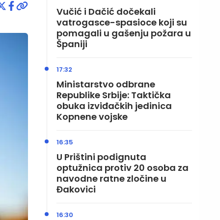
Vučić i Dačić dočekali
vatrogasce-spasioce koji su
pomagali u gašenju požara u
Španiji
17:32
Ministarstvo odbrane
Republike Srbije: Taktička
obuka izviđačkih jedinica
Kopnene vojske
16:35
U Prištini podignuta
optužnica protiv 20 osoba za
navodne ratne zločine u
Đakovici
16:30