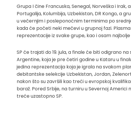
Grupa I čine Francuska, Senegal, Norveška i Irak, a 
Portugalija, Kolumbija, Uzbekistan, DR Kongo, a gr
u večernjim i posleponoćnim terminima po srednje
kada će početi neki mečevi u grupnoj fazi. Plasma
reprezentacije iz svake grupe, kao i osam najbolje 
SP će trajati do 19. jula, a finale će biti odigrano n
Argentine, koja je pre četiri godine u Kataru u fina
jedina reprezentacija koja je igrala na svakom pl
debitantske selekcije Uzbekistan, Jordan, Zelenorts
nakon što su završili kao treći u evropskoj kvalifika
baraž. Pored Srbije, na turniru u Severnoj Americi 
treće uzastopno SP.