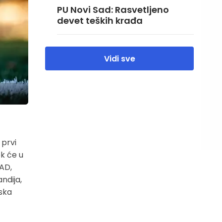
PU Novi Sad: Rasvetljeno
devet teških krađa
Vidi sve
 prvi
ok će u
SAD,
ndija,
jska