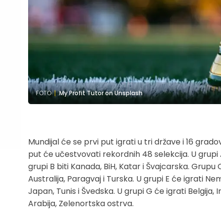
FOTO
My Profit Tutor on Unsplash
Mundijal će se prvi put igrati u tri države i 16 gra
put će učestvovati rekordnih 48 selekcija. U grupi 
grupi B biti Kanada, BiH, Katar i Švajcarska. Grupu C
Australija, Paragvaj i Turska. U grupi E će igrati 
Japan, Tunis i Švedska. U grupi G će igrati Belgija, I
Arabija, Zelenortska ostrva.