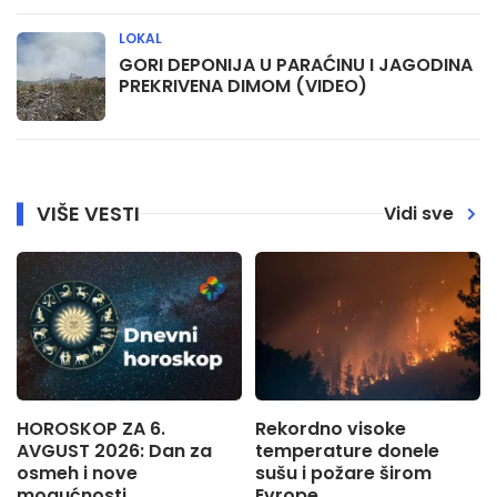
LOKAL
GORI DEPONIJA U PARAĆINU I JAGODINA
PREKRIVENA DIMOM (VIDEO)
VIŠE VESTI
Vidi sve
HOROSKOP ZA 6.
Rekordno visoke
AVGUST 2026: Dan za
temperature donele
osmeh i nove
sušu i požare širom
mogućnosti
Evrope