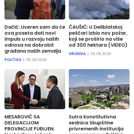
Dačić: Uveren sam da će
ČAUŠIĆ: U Deliblatskoj
ova poseta dati novi
peščari izbio nov požar,
impuls u razvoju naših
koji se proširio na više
odnosa na dobrobit
od 300 hektara (VIDEO)
građana naših zemalja
HRONIKA
05.08.2026
POLITIKA
05.08.2026
MESAROVIĆ SA
Sutra konstitutivna
DELEGACIJOM
sednica Skupštine
PROVINCIJE FUĐIJEN:
privremenih institucija