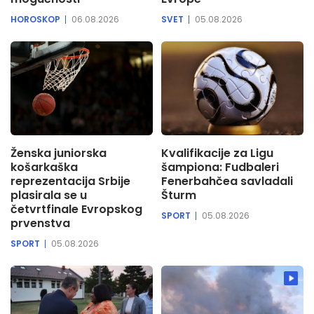
HOROSKOP
06.08.2026
SVET
05.08.2026
Ženska juniorska
Kvalifikacije za Ligu
košarkaška
šampiona: Fudbaleri
reprezentacija Srbije
Fenerbahčea savladali
plasirala se u
Šturm
četvrtfinale Evropskog
SPORT
05.08.2026
prvenstva
SPORT
05.08.2026