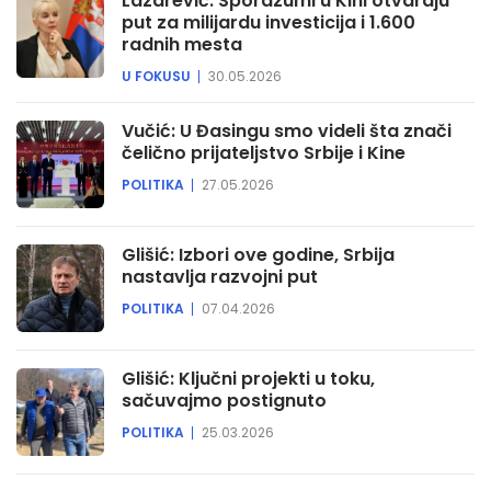
Lazarević: Sporazumi u Kini otvaraju
put za milijardu investicija i 1.600
radnih mesta
U FOKUSU
30.05.2026
Vučić: U Đasingu smo videli šta znači
čelično prijateljstvo Srbije i Kine
POLITIKA
27.05.2026
Glišić: Izbori ove godine, Srbija
nastavlja razvojni put
POLITIKA
07.04.2026
Glišić: Ključni projekti u toku,
sačuvajmo postignuto
POLITIKA
25.03.2026