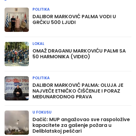
POLITIKA
DALIBOR MARKOVIĆ PALMA VODI U
GRČKU 500 LJUDI
LOKAL
OMAŽ DRAGANU MARKOVIĆU PALMI SA
50 HARMONIKA (VIDEO)
POLITIKA
DALIBOR MARKOVIĆ PALMA: OLUJA JE
NAJVEĆE ETNIČKO ČIŠĆENJE I PORAZ
MEĐUNARODNOG PRAVA
U FOKUSU
Dačić: MUP angažovao sve raspoložive
kapacitete za gašenje požara u
Deliblatskoj peščari