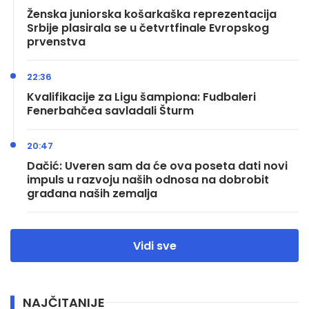
Ženska juniorska košarkaška reprezentacija
Srbije plasirala se u četvrtfinale Evropskog
prvenstva
22:36
Kvalifikacije za Ligu šampiona: Fudbaleri
Fenerbahčea savladali Šturm
20:47
Dačić: Uveren sam da će ova poseta dati novi
impuls u razvoju naših odnosa na dobrobit
građana naših zemalja
Vidi sve
NAJČITANIJE