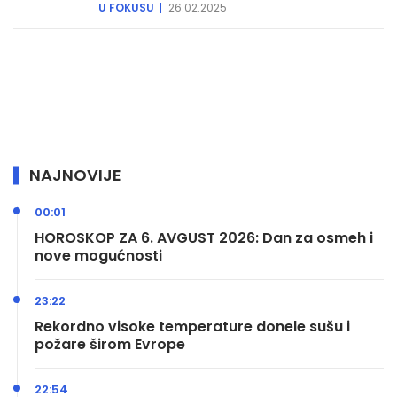
U FOKUSU
26.02.2025
NAJNOVIJE
00:01
HOROSKOP ZA 6. AVGUST 2026: Dan za osmeh i
nove mogućnosti
23:22
Rekordno visoke temperature donele sušu i
požare širom Evrope
22:54