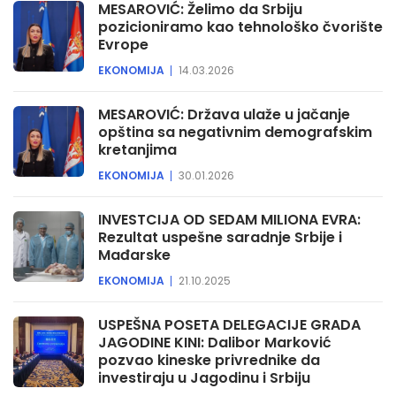
MESAROVIĆ: Želimo da Srbiju
pozicioniramo kao tehnološko čvorište
Evrope
EKONOMIJA
14.03.2026
MESAROVIĆ: Država ulaže u jačanje
opština sa negativnim demografskim
kretanjima
EKONOMIJA
30.01.2026
INVESTCIJA OD SEDAM MILIONA EVRA:
Rezultat uspešne saradnje Srbije i
Mađarske
EKONOMIJA
21.10.2025
USPEŠNA POSETA DELEGACIJE GRADA
JAGODINE KINI: Dalibor Marković
pozvao kineske privrednike da
investiraju u Jagodinu i Srbiju