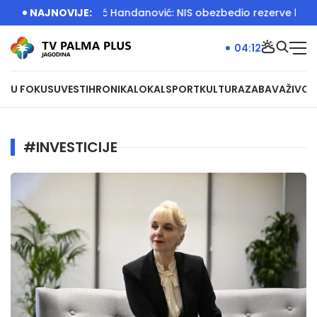
eščari
NAJNOVIJE:
Đedović Handanović: NIS obezbedio rezerve kerozin
04:12
U FOKUSU
VESTI
HRONIKA
LOKAL
SPORT
KULTURA
ZABAVA
ŽIVOT
#INVESTICIJE