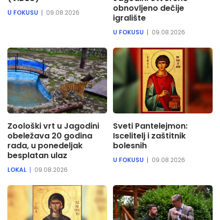
obnovljeno dečije
U FOKUSU
09.08.2026
igralište
U FOKUSU
09.08.2026
Zoološki vrt u Jagodini
Sveti Pantelejmon:
obeležava 20 godina
Iscelitelj i zaštitnik
rada, u ponedeljak
bolesnih
besplatan ulaz
U FOKUSU
09.08.2026
LOKAL
09.08.2026