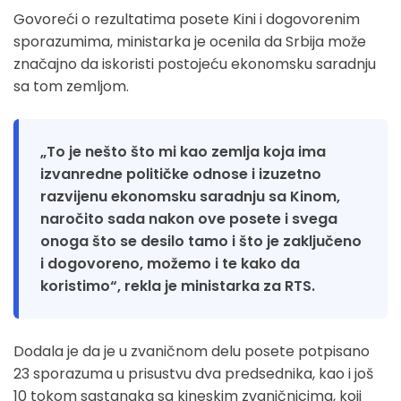
Govoreći o rezultatima posete Kini i dogovorenim
sporazumima, ministarka je ocenila da Srbija može
značajno da iskoristi postojeću ekonomsku saradnju
sa tom zemljom.
„To je nešto što mi kao zemlja koja ima
izvanredne političke odnose i izuzetno
razvijenu ekonomsku saradnju sa Kinom,
naročito sada nakon ove posete i svega
onoga što se desilo tamo i što je zaključeno
i dogovoreno, možemo i te kako da
koristimo“, rekla je ministarka za RTS.
Dodala je da je u zvaničnom delu posete potpisano
23 sporazuma u prisustvu dva predsednika, kao i još
10 tokom sastanaka sa kineskim zvaničnicima, koji