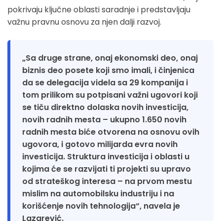
pokrivaju ključne oblasti saradnje i predstavljaju
važnu pravnu osnovu za njen dalji razvoj.
„Sa druge strane, onaj ekonomski deo, onaj
biznis deo posete koji smo imali, i činjenica
da se delegacija videla sa 29 kompanija i
tom prilikom su potpisani važni ugovori koji
se tiču direktno dolaska novih investicija,
novih radnih mesta – ukupno 1.650 novih
radnih mesta biće otvorena na osnovu ovih
ugovora, i gotovo milijarda evra novih
investicija. Struktura investicija i oblasti u
kojima će se razvijati ti projekti su upravo
od strateškog interesa – na prvom mestu
mislim na automobilsku industriju i na
korišćenje novih tehnologija“, navela je
Lazarević.