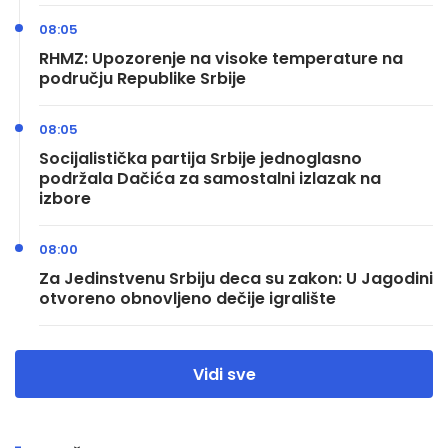
08:05
RHMZ: Upozorenje na visoke temperature na
području Republike Srbije
08:05
Socijalistička partija Srbije jednoglasno
podržala Dačića za samostalni izlazak na
izbore
08:00
Za Jedinstvenu Srbiju deca su zakon: U Jagodini
otvoreno obnovljeno dečije igralište
Vidi sve