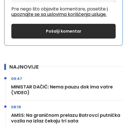
Pre nego što objavite komentare, posetite
i
upoznajte se sa uslovima korišćenja usluge.
NAJNOVIJE
09:47
MINISTAR DAČIĆ: Nema pauzu dok ima vatre
(VIDEO)
08:19
AMSS: Na graničnom prelazu Batrovci putnička
vozila na izlaz čekaju tri sata