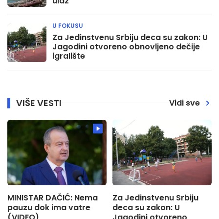
ulaz
U FOKUSU
Za Jedinstvenu Srbiju deca su zakon: U
Jagodini otvoreno obnovljeno dečije
igralište
VIŠE VESTI
Vidi sve
MINISTAR DAČIĆ: Nema
Za Jedinstvenu Srbiju
pauzu dok ima vatre
deca su zakon: U
(VIDEO)
Jagodini otvoreno