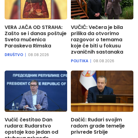
VERA JAČA OD STRAHA:
VUČIĆ: Večera je bila
Zašto se i danas poštuje
prilika da otvorimo
Sveta mučenica
razgovor o temama
Paraskeva Rimska
koje će biti u fokusu
zvaničnih sastanaka
DRUŠTVO
08.08.2026
POLITIKA
08.08.2026
Vučić čestitao Dan
Dačić: Rudari svojim
rudara: Rudarstvo
radom grade temelje
opstaje kao jedan od
privrede Srbije