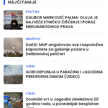
NAJČITANIJE
POLITIKA
DALIBOR MARKOVIĆ PALMA: OLUJA JE
NAJVEĆE ETNIČKO ČIŠĆENJE I PORAZ
MEĐUNARODNOG PRAVA
DRUŠTVO
Dačić: MUP angažovao sve raspoložive
kapacitete za gašenje požara u
Deliblatskoj peščari
LOKAL
GORI DEPONIJA U PARAĆINU I JAGODINA
PREKRIVENA DIMOM (VIDEO)
LOKAL
Zoološki vrt u Jagodini obeležava 20
godina rada, u ponedeljak besplatan