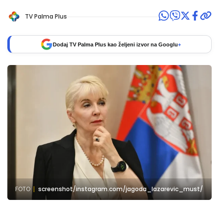
TV Palma Plus
Dodaj TV Palma Plus kao željeni izvor na Googlu
+
FOTO
screenshot/instagram.com/jagoda_lazarevic_must/