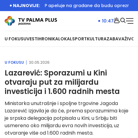
 igralište
NAJNOVIJE:
MUP apeluje na građane da budu oprezni zbog 
10:47
U FOKUSU
VESTI
HRONIKA
LOKAL
SPORT
KULTURA
ZABAVA
ŽIVOT
U FOKUSU
30.05.2026
Lazarević: Sporazumi u Kini
otvaraju put za milijardu
investicija i 1.600 radnih mesta
Ministarka unutrašnje i spoljne trgovine Jagoda
Lazarević izjavila je da će, prema sporazumima koje
je srpska delegacija potpisala u Kini, u Srbiju biti
usmereno oko milijardu evra novih investicija, uz
otvaranje više od 1.600 radnih mesta.