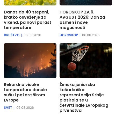
Danas do 40 stepeni,
HOROSKOP ZA 6.
kratko osveženje za
AVGUST 2026: Dan za
vikend, pa novi porast
osmeh i nove
temperature
mogućnosti
DRUŠTVO
06.08.2026
HOROSKOP
06.08.2026
Rekordno visoke
Ženska juniorska
temperature donele
košarkaška
sušu i požare širom
reprezentacija Srbije
Evrope
plasirala se u
četvrtfinale Evropskog
SVET
05.08.2026
prvenstva