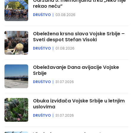
Održana 5. memorijalna trka „Niko nije
rekao neću“
DRUŠTVO
03.08.2026
Obeležena krsna slava Vojske Srbije –
Sveti despot Stefan Visoki
DRUŠTVO
01.08.2026
Obeležavanje Dana avijacije Vojske
Srbije
DRUŠTVO
31.07.2026
Obuka izviđača Vojske Srbije u letnjim
uslovima
DRUŠTVO
31.07.2026