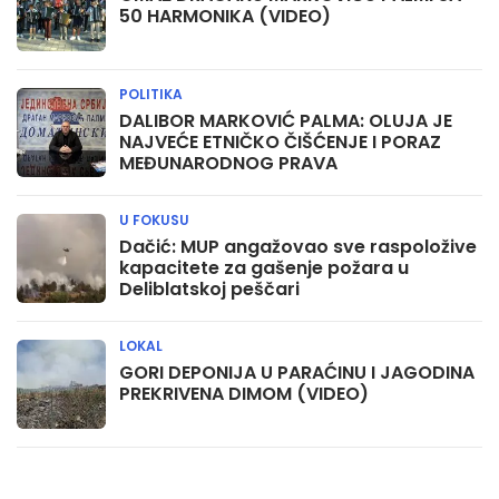
50 HARMONIKA (VIDEO)
POLITIKA
DALIBOR MARKOVIĆ PALMA: OLUJA JE
NAJVEĆE ETNIČKO ČIŠĆENJE I PORAZ
MEĐUNARODNOG PRAVA
U FOKUSU
Dačić: MUP angažovao sve raspoložive
kapacitete za gašenje požara u
Deliblatskoj peščari
LOKAL
GORI DEPONIJA U PARAĆINU I JAGODINA
PREKRIVENA DIMOM (VIDEO)