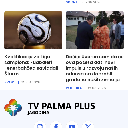
SPORT
05.08.2026
Kvalifikacije za Ligu
Dačić: Uveren sam da će
šampiona: Fudbaleri
ova poseta dati novi
Fenerbahčea savladali
impuls u razvoju naših
Šturm
odnosa na dobrobit
građana naših zemalja
SPORT
05.08.2026
POLITIKA
05.08.2026