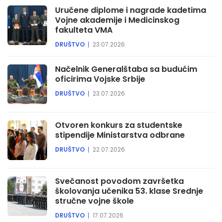
Uručene diplome i nagrade kadetima
Vojne akademije i Medicinskog
fakulteta VMA
DRUŠTVO
23.07.2026
Načelnik Generalštaba sa budućim
oficirima Vojske Srbije
DRUŠTVO
23.07.2026
Otvoren konkurs za studentske
stipendije Ministarstva odbrane
DRUŠTVO
22.07.2026
Svečanost povodom završetka
školovanja učenika 53. klase Srednje
stručne vojne škole
DRUŠTVO
17.07.2026