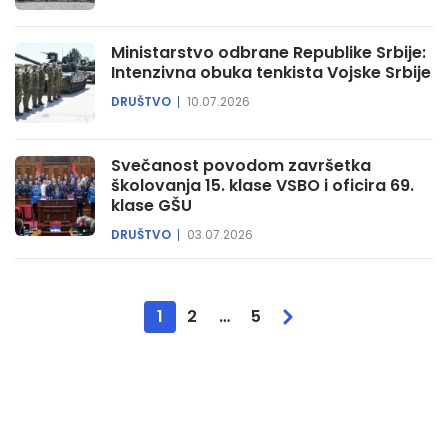
Ministarstvo odbrane Republike Srbije:
Intenzivna obuka tenkista Vojske Srbije
DRUŠTVO
10.07.2026
Svečanost povodom završetka
školovanja 15. klase VSBO i oficira 69.
klase GŠU
DRUŠTVO
03.07.2026
1
2
…
5