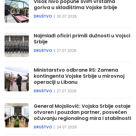
Visok nivo popune svim vrstama
goriva u skladištima Vojske Srbije
DRUŠTVO
30.07.2026
Najmlađi oficiri primili dužnosti u Vojsci
Srbije
DRUŠTVO
27.07.2026
Ministarstvo odbrane RS: Zamena
kontingenta Vojske Srbije u mirovnoj
operaciji u Libanu
DRUŠTVO
27.07.2026
General Mojsilović: Vojska Srbije ostaje
otvoren i pouzdan partner, posvećen
očuvanju regionalnog mira i stabilnosti
DRUŠTVO
24.07.2026