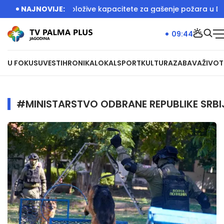
ovao sve raspoložive kapacitete za gašenje požara u Deliblat
NAJNOVIJE:
09:44
U FOKUSU
VESTI
HRONIKA
LOKAL
SPORT
KULTURA
ZABAVA
ŽIVOT
#MINISTARSTVO ODBRANE REPUBLIKE SRBI