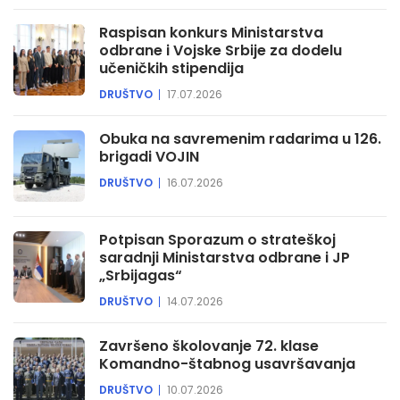
Raspisan konkurs Ministarstva
odbrane i Vojske Srbije za dodelu
učeničkih stipendija
DRUŠTVO
17.07.2026
Obuka na savremenim radarima u 126.
brigadi VOJIN
DRUŠTVO
16.07.2026
Potpisan Sporazum o strateškoj
saradnji Ministarstva odbrane i JP
„Srbijagas“
DRUŠTVO
14.07.2026
Završeno školovanje 72. klase
Komandno-štabnog usavršavanja
DRUŠTVO
10.07.2026