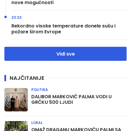
nove mogućnosti
23:22
Rekordno visoke temperature donele sušu i
požare širom Evrope
Vidi sve
NAJČITANIJE
POLITIKA
DALIBOR MARKOVIĆ PALMA VODI U
GRČKU 500 LJUDI
LOKAL
OMAŽ DRAGANU MARKOVIĆU PALMI SA