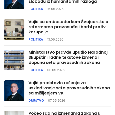
slobodu iz humanitarnih razloga
POLITIKA
15.05.2026
Vujić sa ambasadorkom Švajcarske o
reformama pravosuđa i borbi protiv
korupcije
POLITIKA
13.05.2026
Ministarstvo pravde uputilo Narodnoj
Skupštini radne tekstove izmena i
dopuna seta pravosudnih zakona
POLITIKA
08.05.2026
Vujić predstavio rešenja za
usklađivanje seta pravosudnih zakona
sa mišljenjem VK
DRUŠTVO
07.05.2026
Počeo rad na izmenama zakona u