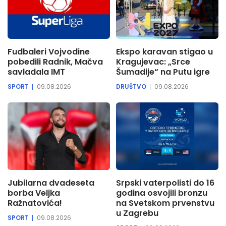
Fudbaleri Vojvodine
Ekspo karavan stigao u
pobedili Radnik, Mačva
Kragujevac: „Srce
savladala IMT
Šumadije“ na Putu igre
SPORT
09.08.2026
DRUŠTVO
09.08.2026
Jubilarna dvadeseta
Srpski vaterpolisti do 16
borba Veljka
godina osvojili bronzu
Ražnatovića!
na Svetskom prvenstvu
u Zagrebu
SPORT
09.08.2026