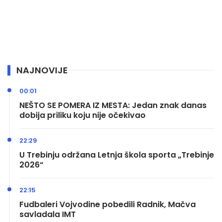
NAJNOVIJE
00:01
NEŠTO SE POMERA IZ MESTA: Jedan znak danas
dobija priliku koju nije očekivao
22:29
U Trebinju održana Letnja škola sporta „Trebinje
2026“
22:15
Fudbaleri Vojvodine pobedili Radnik, Mačva
savladala IMT