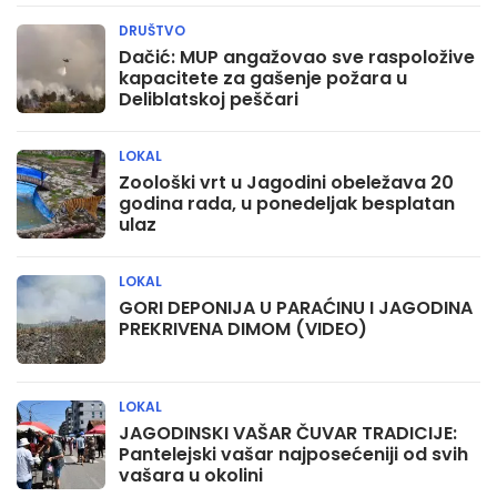
DRUŠTVO
Dačić: MUP angažovao sve raspoložive
kapacitete za gašenje požara u
Deliblatskoj peščari
LOKAL
Zoološki vrt u Jagodini obeležava 20
godina rada, u ponedeljak besplatan
ulaz
LOKAL
GORI DEPONIJA U PARAĆINU I JAGODINA
PREKRIVENA DIMOM (VIDEO)
LOKAL
JAGODINSKI VAŠAR ČUVAR TRADICIJE:
Pantelejski vašar najposećeniji od svih
vašara u okolini