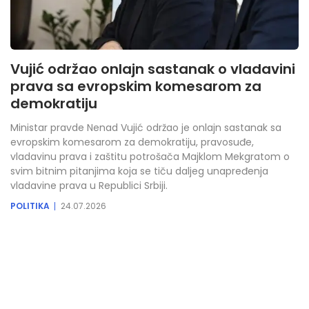
Vujić održao onlajn sastanak o vladavini
prava sa evropskim komesarom za
demokratiju
Ministar pravde Nenad Vujić održao je onlajn sastanak sa
evropskim komesarom za demokratiju, pravosuđe,
vladavinu prava i zaštitu potrošača Majklom Mekgratom o
svim bitnim pitanjima koja se tiču daljeg unapređenja
vladavine prava u Republici Srbiji.
POLITIKA
24.07.2026