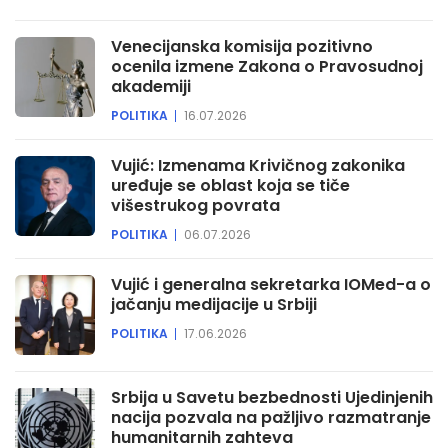
Venecijanska komisija pozitivno
ocenila izmene Zakona o Pravosudnoj
akademiji
POLITIKA
16.07.2026
Vujić: Izmenama Krivičnog zakonika
uređuje se oblast koja se tiče
višestrukog povrata
POLITIKA
06.07.2026
Vujić i generalna sekretarka IOMed-a o
jačanju medijacije u Srbiji
POLITIKA
17.06.2026
Srbija u Savetu bezbednosti Ujedinjenih
nacija pozvala na pažljivo razmatranje
humanitarnih zahteva