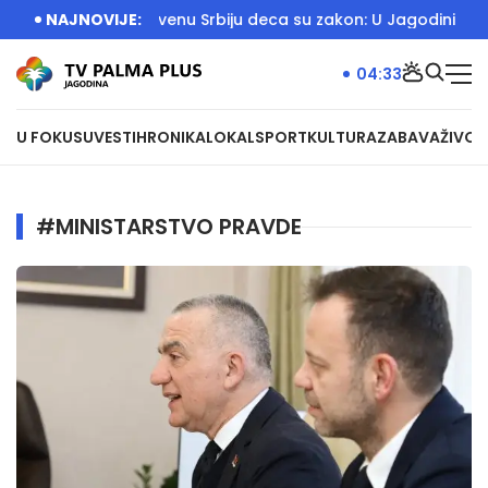
EO)
Za Jedinstvenu Srbiju deca su zakon: U Jagodini otvoren
NAJNOVIJE:
04:33
U FOKUSU
VESTI
HRONIKA
LOKAL
SPORT
KULTURA
ZABAVA
ŽIVOT
#MINISTARSTVO PRAVDE