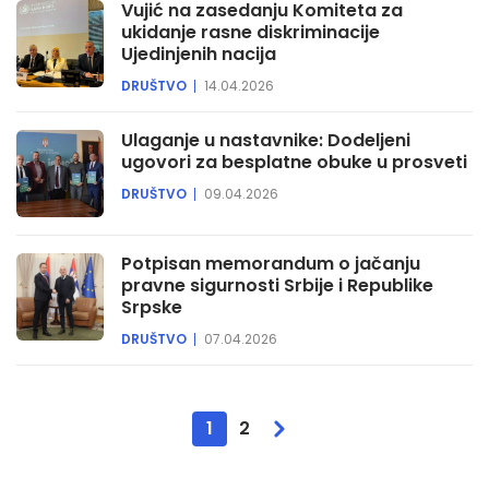
Vujić na zasedanju Komiteta za
ukidanje rasne diskriminacije
Ujedinjenih nacija
DRUŠTVO
14.04.2026
Ulaganje u nastavnike: Dodeljeni
ugovori za besplatne obuke u prosveti
DRUŠTVO
09.04.2026
Potpisan memorandum o jačanju
pravne sigurnosti Srbije i Republike
Srpske
DRUŠTVO
07.04.2026
1
2