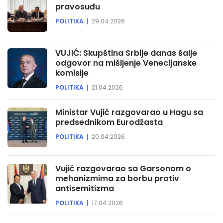
pravosuđu
POLITIKA
29.04.2026
VUJIĆ: Skupština Srbije danas šalje
odgovor na mišljenje Venecijanske
komisije
POLITIKA
21.04.2026
Ministar Vujić razgovarao u Hagu sa
predsednikom Eurodžasta
POLITIKA
20.04.2026
Vujić razgovarao sa Garsonom o
mehanizmima za borbu protiv
antisemitizma
POLITIKA
17.04.2026