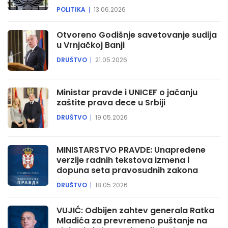
POLITIKA
13.06.2026
Otvoreno Godišnje savetovanje sudija
u Vrnjačkoj Banji
DRUŠTVO
21.05.2026
Ministar pravde i UNICEF o jačanju
zaštite prava dece u Srbiji
DRUŠTVO
19.05.2026
MINISTARSTVO PRAVDE: Unapređene
verzije radnih tekstova izmena i
dopuna seta pravosudnih zakona
DRUŠTVO
18.05.2026
VUJIĆ: Odbijen zahtev generala Ratka
Mladića za prevremeno puštanje na