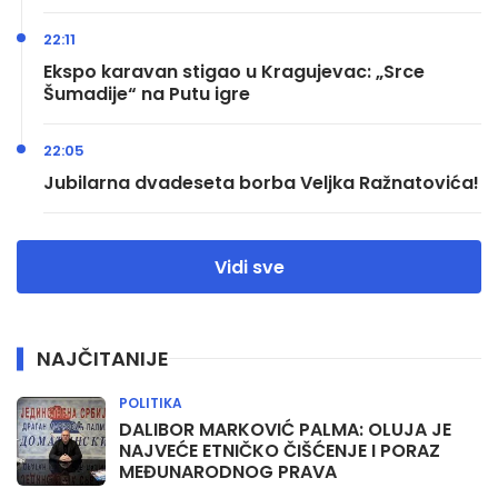
22:11
Ekspo karavan stigao u Kragujevac: „Srce
Šumadije“ na Putu igre
22:05
Jubilarna dvadeseta borba Veljka Ražnatovića!
Vidi sve
NAJČITANIJE
POLITIKA
DALIBOR MARKOVIĆ PALMA: OLUJA JE
NAJVEĆE ETNIČKO ČIŠĆENJE I PORAZ
MEĐUNARODNOG PRAVA