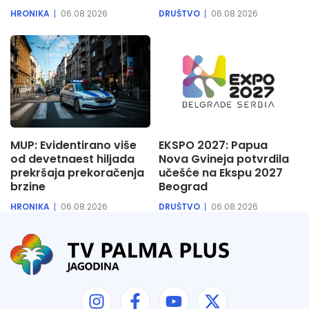
HRONIKA
06.08.2026
DRUŠTVO
06.08.2026
MUP: Evidentirano više
EKSPO 2027: Papua
od devetnaest hiljada
Nova Gvineja potvrdila
prekršaja prekoračenja
učešće na Ekspu 2027
brzine
Beograd
HRONIKA
06.08.2026
DRUŠTVO
06.08.2026