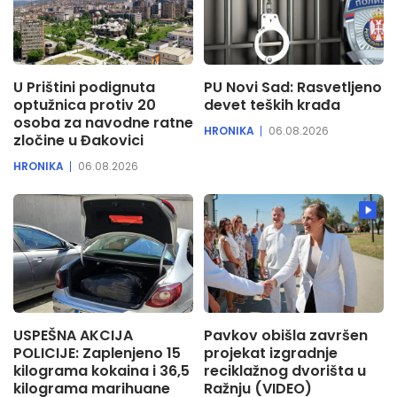
U Prištini podignuta
PU Novi Sad: Rasvetljeno
optužnica protiv 20
devet teških krađa
osoba za navodne ratne
HRONIKA
06.08.2026
zločine u Đakovici
HRONIKA
06.08.2026
USPEŠNA AKCIJA
Pavkov obišla završen
POLICIJE: Zaplenjeno 15
projekat izgradnje
kilograma kokaina i 36,5
reciklažnog dvorišta u
kilograma marihuane
Ražnju (VIDEO)