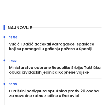
NAJNOVIJE
18:56
Vučić i Dačić dočekali vatrogasce-spasioce
koji su pomagali u gašenju požara u Španiji
17:32
Ministarstvo odbrane Republike Srbije: Taktička
obuka izviđačkih jedinica Kopnene vojske
16:35
U Prištini podignuta optužnica protiv 20 osoba
za navodne ratne zločine u Đakovici