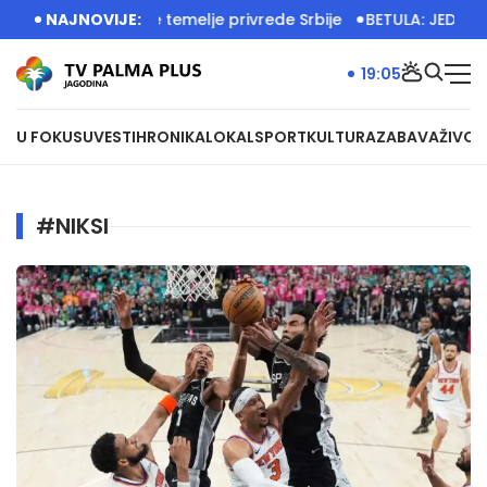
ojim radom grade temelje privrede Srbije
NAJNOVIJE:
BETULA: JEDINSTV
19:05
U FOKUSU
VESTI
HRONIKA
LOKAL
SPORT
KULTURA
ZABAVA
ŽIVOT
#NIKSI