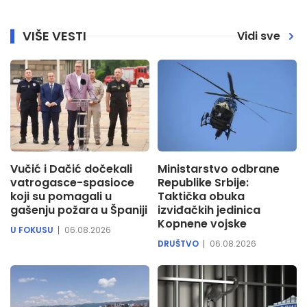
VIŠE VESTI
Vidi sve
Vučić i Dačić dočekali
Ministarstvo odbrane
vatrogasce-spasioce
Republike Srbije:
koji su pomagali u
Taktička obuka
gašenju požara u Španiji
izviđačkih jedinica
Kopnene vojske
U FOKUSU
06.08.2026
DRUŠTVO
06.08.2026