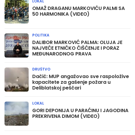
LOKAL
OMAŽ DRAGANU MARKOVIĆU PALMI SA
50 HARMONIKA (VIDEO)
POLITIKA
DALIBOR MARKOVIĆ PALMA: OLUJA JE
NAJVEĆE ETNIČKO ČIŠĆENJE I PORAZ
MEĐUNARODNOG PRAVA
DRUŠTVO
Dačić: MUP angažovao sve raspoložive
kapacitete za gašenje požara u
Deliblatskoj peščari
LOKAL
GORI DEPONIJA U PARAĆINU I JAGODINA
PREKRIVENA DIMOM (VIDEO)