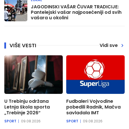
JAGODINSKI VAŠAR ČUVAR TRADICIJE:
Pantelejski vašar najposećeniji od svih
vašara u okolini
VIŠE VESTI
Vidi sve
U Trebinju održana
Fudbaleri Vojvodine
Letnja škola sporta
pobedili Radnik, Mačva
„Trebinje 2026“
savladala IMT
SPORT
09.08.2026
SPORT
09.08.2026