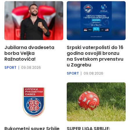
Jubilarna dvadeseta
Srpski vaterpolisti do 16
borba Veljka
godina osvojili bronzu
Ražnatovića!
na Svetskom prvenstvu
u Zagrebu
SPORT
09.08.2026
SPORT
09.08.2026
Rukometni savez Srbije
SUPER LIGA SRBIJE: