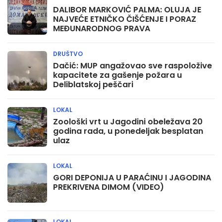
DALIBOR MARKOVIĆ PALMA: OLUJA JE
NAJVEĆE ETNIČKO ČIŠĆENJE I PORAZ
MEĐUNARODNOG PRAVA
DRUŠTVO
Dačić: MUP angažovao sve raspoložive
kapacitete za gašenje požara u
Deliblatskoj peščari
LOKAL
Zoološki vrt u Jagodini obeležava 20
godina rada, u ponedeljak besplatan
ulaz
LOKAL
GORI DEPONIJA U PARAĆINU I JAGODINA
PREKRIVENA DIMOM (VIDEO)
LOKAL