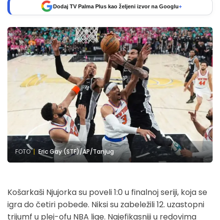
Dodaj TV Palma Plus kao željeni izvor na Googlu
+
FOTO
Eric Gay (STF)/AP/Tanjug
Košarkaši Njujorka su poveli 1:0 u finalnoj seriji, koja se
igra do četiri pobede. Niksi su zabeležili 12. uzastopni
trijumf u plej-ofu NBA lige. Najefikasniji u redovima