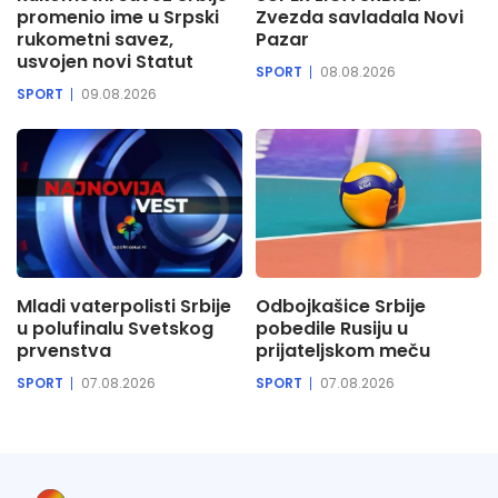
promenio ime u Srpski
Zvezda savladala Novi
rukometni savez,
Pazar
usvojen novi Statut
SPORT
08.08.2026
SPORT
09.08.2026
Mladi vaterpolisti Srbije
Odbojkašice Srbije
u polufinalu Svetskog
pobedile Rusiju u
prvenstva
prijateljskom meču
SPORT
07.08.2026
SPORT
07.08.2026