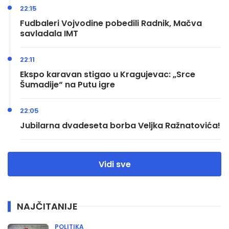
22:15
Fudbaleri Vojvodine pobedili Radnik, Mačva
savladala IMT
22:11
Ekspo karavan stigao u Kragujevac: „Srce
Šumadije“ na Putu igre
22:05
Jubilarna dvadeseta borba Veljka Ražnatovića!
Vidi sve
NAJČITANIJE
POLITIKA