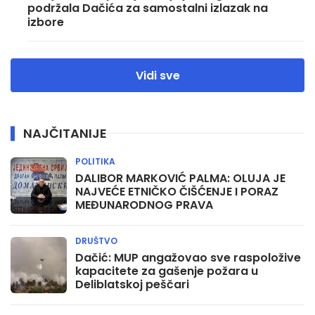
podržala Dačića za samostalni izlazak na
izbore
Vidi sve
NAJČITANIJE
POLITIKA
DALIBOR MARKOVIĆ PALMA: OLUJA JE
NAJVEĆE ETNIČKO ČIŠĆENJE I PORAZ
MEĐUNARODNOG PRAVA
DRUŠTVO
Dačić: MUP angažovao sve raspoložive
kapacitete za gašenje požara u
Deliblatskoj peščari