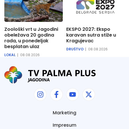
Zoološki vrt u Jagodini
EKSPO 2027: Ekspo
obeležava 20 godina
karavan sutra stiže u
rada, u ponedeljak
Kragujevac
besplatan ulaz
DRUŠTVO
08.08.2026
LOKAL
08.08.2026
Marketing
Impresum