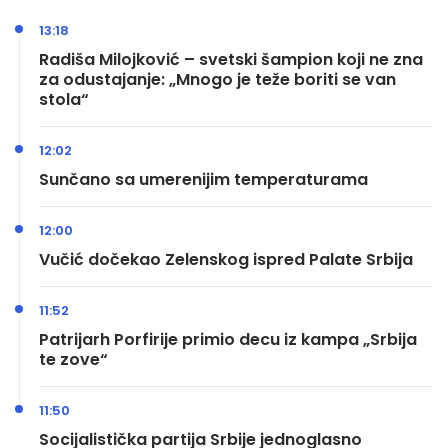
13:18
Radiša Milojković – svetski šampion koji ne zna
za odustajanje: „Mnogo je teže boriti se van
stola“
12:02
Sunčano sa umerenijim temperaturama
12:00
Vučić dočekao Zelenskog ispred Palate Srbija
11:52
Patrijarh Porfirije primio decu iz kampa „Srbija
te zove“
11:50
Socijalistička partija Srbije jednoglasno