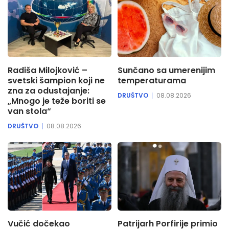
Radiša Milojković –
Sunčano sa umerenijim
svetski šampion koji ne
temperaturama
zna za odustajanje:
DRUŠTVO
08.08.2026
„Mnogo je teže boriti se
van stola“
DRUŠTVO
08.08.2026
Vučić dočekao
Patrijarh Porfirije primio