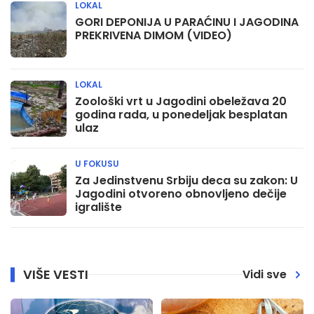
LOKAL
GORI DEPONIJA U PARAĆINU I JAGODINA
PREKRIVENA DIMOM (VIDEO)
LOKAL
Zoološki vrt u Jagodini obeležava 20
godina rada, u ponedeljak besplatan
ulaz
U FOKUSU
Za Jedinstvenu Srbiju deca su zakon: U
Jagodini otvoreno obnovljeno dečije
igralište
VIŠE VESTI
Vidi sve