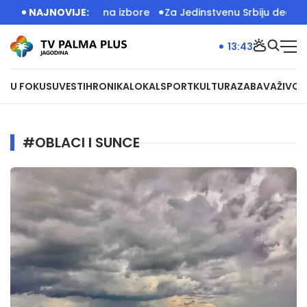
amostalni izlazak na izbore
NAJNOVIJE:
Za Jedinstvenu Srbiju deca su za
13:43
U FOKUSU
VESTI
HRONIKA
LOKAL
SPORT
KULTURA
ZABAVA
ŽIVOT
#OBLACI I SUNCE