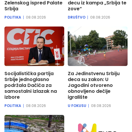
Zelenskog ispred Palate
decu iz kampa „Srbija te
Srbija
zove“
POLITIKA
08.08.2026
DRUŠTVO
08.08.2026
Socijalistička partija
Za Jedinstvenu Srbiju
Srbije jednoglasno
deca su zakon: U
podržala Dačića za
Jagodini otvoreno
samostalni izlazak na
obnovljeno dečije
izbore
igralište
POLITIKA
08.08.2026
U FOKUSU
08.08.2026