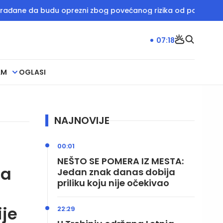
da budu oprezni zbog povećanog rizika od požara
Rukometn
07:18
AM
OGLASI
NAJNOVIJE
00:01
NEŠTO SE POMERA IZ MESTA:
ja
Jedan znak danas dobija
priliku koju nije očekivao
je
22:29