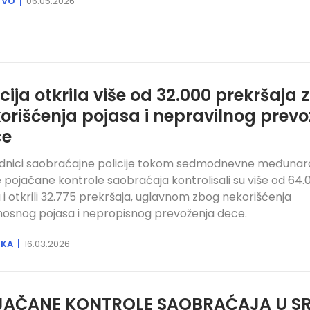
TVO
06.05.2026
icija otkrila više od 32.000 prekršaja
orišćenja pojasa i nepravilnog prev
ce
adnici saobraćajne policije tokom sedmodnevne međuna
e pojačane kontrole saobraćaja kontrolisali su više od 64.
a i otkrili 32.775 prekršaja, uglavnom zbog nekorišćenja
nosnog pojasa i nepropisnog prevoženja dece.
IKA
16.03.2026
AČANE KONTROLE SAOBRAĆAJA U SRB