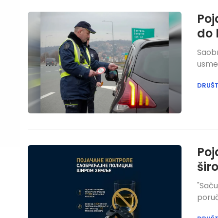
Poj
do 
Saobr
usmer
DRUŠ
Poj
šir
"Saču
poruč