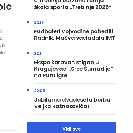
U Trebinju održana Letnja
ole
škola sporta „Trebinje 2026“
22:15
Fudbaleri Vojvodine pobedili
ih
Radnik, Mačva savladala IMT
ja
III
ole
22:11
Ekspo karavan stigao u
Kragujevac: „Srce Šumadije“
na Putu igre
22:05
Jubilarna dvadeseta borba
Veljka Ražnatovića!
Vidi sve