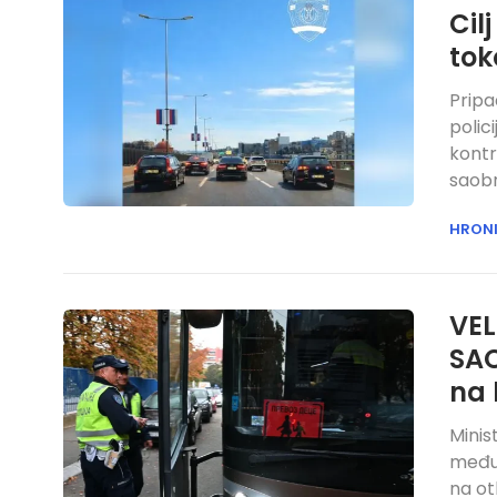
Cil
tok
Pripa
polic
kontr
saobr
HRON
VE
SAO
na 
Minis
međun
na ot