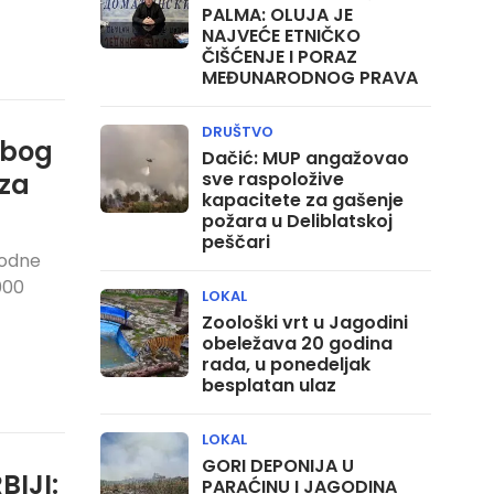
PALMA: OLUJA JE
NAJVEĆE ETNIČKO
ČIŠĆENJE I PORAZ
MEĐUNARODNOG PRAVA
DRUŠTVO
 zbog
Dačić: MUP angažovao
sve raspoložive
oza
kapacitete za gašenje
požara u Deliblatskoj
peščari
rodne
000
LOKAL
Zoološki vrt u Jagodini
obeležava 20 godina
rada, u ponedeljak
besplatan ulaz
LOKAL
GORI DEPONIJA U
IJI:
PARAĆINU I JAGODINA