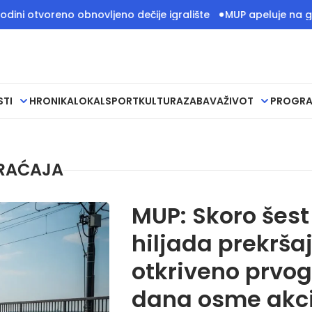
oreno obnovljeno dečije igralište
MUP apeluje na građane 
STI
HRONIKA
LOKAL
SPORT
KULTURA
ZABAVA
ŽIVOT
PROGR
RAĆAJA
MUP: Skoro šest
hiljada prekrša
otkriveno prvog
dana osme akci