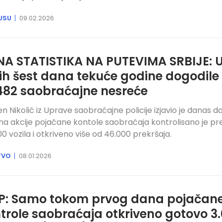
USU
09.02.2026
A STATISTIKA NA PUTEVIMA SRBIJE: 
ih šest dana tekuće godine dogodile
482 saobraćajne nesreće
n Nikolić iz Uprave saobraćajne policije izjavio je danas da
na akcije pojačane kontole saobraćaja kontrolisano je pr
00 vozila i otkriveno više od 46.000 prekršaja.
TVO
08.01.2026
: Samo tokom prvog dana pojačan
trole saobraćaja otkriveno gotovo 3