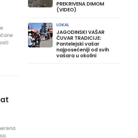
PREKRIVENA DIMOM
(VIDEO)
LOKAL
ne
JAGODINSKI VAŠAR
jačane
ČUVAR TRADICIJE:
osti
Pantelejski vašar
najposećeniji od svih
vašara u okolini
at
merena
sa.