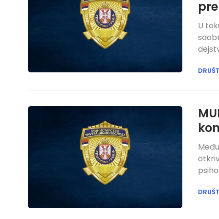
pre
U to
saobr
dejst
DRUŠ
MU
kon
Međun
otkri
psiho
DRUŠ