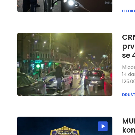
U FOK
CRN
prv
se 
Mlade
14 da
125.0
DRUŠ
MUP
kon