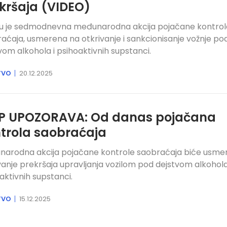
kršaja (VIDEO)
ku je sedmodnevna međunarodna akcija pojačane kontrol
aćaja, usmerena na otkrivanje i sankcionisanje vožnje po
vom alkohola i psihoaktivnih supstanci.
TVO
20.12.2025
P UPOZORAVA: Od danas pojačana
trola saobraćaja
arodna akcija pojačane kontrole saobraćaja biće usme
vanje prekršaja upravljanja vozilom pod dejstvom alkohola
aktivnih supstanci.
TVO
15.12.2025