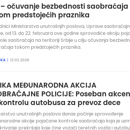
j – očuvanje bezbednosti saobraćaja
om predstojećih praznika
dnici Ministarstva unutrašnjih poslova, Uprave saobraćaj
ije, od 13. do 22. februara ove godine sprovodiće akciju po
ole saobraćaja na teritoriji Srbije u cilju očuvanja bezbedn
aćaja tokom predstojećih praznika.
IKA
12.02.2026
LIKA MEĐUNARODNA AKCIJA
BRAĆAJNE POLICIJE: Poseban akcen
kontrolu autobusa za prevoz dece
tarstvo unutrašnjih poslova danas počinje sprovođenje
arodne akcije pojačane kontrole saobraćaja koja je us
krivanje prekršaja koje čine vozači teretnih vozila i autobu