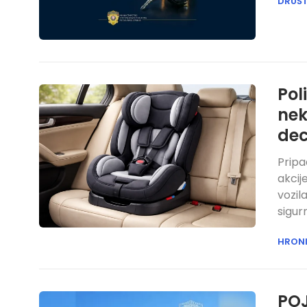
DRUŠ
Pol
nek
de
Prip
akcij
vozil
sigur
HRON
POJ