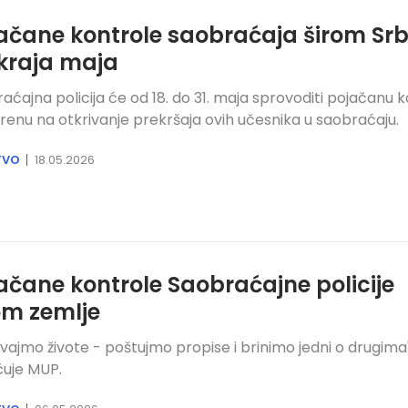
ačane kontrole saobraćaja širom Srb
kraja maja
aćajna policija će od 18. do 31. maja sprovoditi pojačanu 
enu na otkrivanje prekršaja ovih učesnika u saobraćaju.
TVO
18.05.2026
ačane kontrole Saobraćajne policije
om zemlje
vajmo živote - poštujmo propise i brinimo jedni o drugima"
uje MUP.