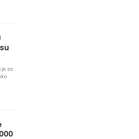
U
 su
 je za
eko
e
.000