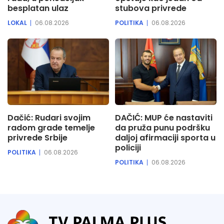
besplatan ulaz
stubova privrede
LOKAL
06.08.2026
POLITIKA
06.08.2026
Dačić: Rudari svojim
DAČIĆ: MUP će nastaviti
radom grade temelje
da pruža punu podršku
privrede Srbije
daljoj afirmaciji sporta u
policiji
POLITIKA
06.08.2026
POLITIKA
06.08.2026