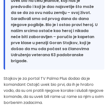
uvek bio na čelu jedinice, koji nas je
predvodio i koji je dao najsvetije što može
da se da za ovu našu zemlju – svoj život.
Sarađivali smo od prvog dana do dana
njegove pogibije. Bio je i ostao pravi heroj. U
našim srcima ostaće kao heroj i nikada
neće biti zaboravljen – poručio je kapetan
prve klase u penziji Goran Stojkov, koji je
došao da mu oda počast sa članovima
Udruženja veterana 63 padobranske
brigade.
Stojkov je za portal TV Palma Plus dodao da je
komandant Ostojić uvek bio prvi, da ih je hrabro
vodio, da su oni pratili njegove korake i slušali njegove
komande, da su uvek bili rame uz rame sa njim u svim
borbenim zadacima.