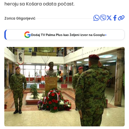
heroju sa Košara odata počast.
Zorica Gligorijević
Dodaj TV Palma Plus kao željeni izvor na Googlu
+