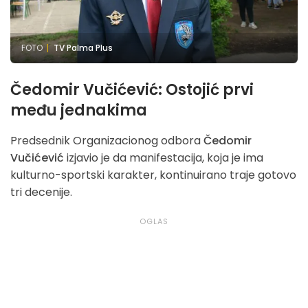
FOTO
TV Palma Plus
Čedomir Vučićević: Ostojić prvi
među jednakima
Predsednik Organizacionog odbora
Čedomir
Vučićević
izjavio je da manifestacija, koja je ima
kulturno-sportski karakter, kontinuirano traje gotovo
tri decenije.