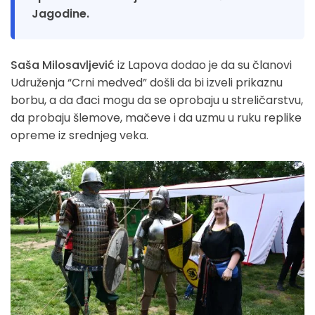
Jagodine.
Saša Milosavljević
iz Lapova dodao je da su članovi
Udruženja “Crni medved” došli da bi izveli prikaznu
borbu, a da đaci mogu da se oprobaju u streličarstvu,
da probaju šlemove, mačeve i da uzmu u ruku replike
opreme iz srednjeg veka.