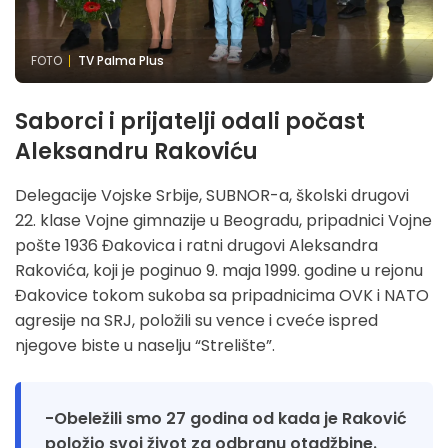
FOTO
TV Palma Plus
Saborci i prijatelji odali počast
Aleksandru Rakoviću
Delegacije Vojske Srbije, SUBNOR-a, školski drugovi
22. klase Vojne gimnazije u Beogradu, pripadnici Vojne
pošte 1936 Đakovica i ratni drugovi Aleksandra
Rakovića, koji je poginuo 9. maja 1999. godine u rejonu
Đakovice tokom sukoba sa pripadnicima OVK i NATO
agresije na SRJ, položili su vence i cveće ispred
njegove biste u naselju “Strelište”.
-Obeležili smo 27 godina od kada je Raković
položio svoj život za odbranu otadžbine.