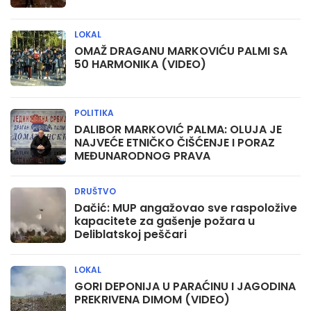
LOKAL
OMAŽ DRAGANU MARKOVIĆU PALMI SA
50 HARMONIKA (VIDEO)
POLITIKA
DALIBOR MARKOVIĆ PALMA: OLUJA JE
NAJVEĆE ETNIČKO ČIŠĆENJE I PORAZ
MEĐUNARODNOG PRAVA
DRUŠTVO
Dačić: MUP angažovao sve raspoložive
kapacitete za gašenje požara u
Deliblatskoj peščari
LOKAL
GORI DEPONIJA U PARAĆINU I JAGODINA
PREKRIVENA DIMOM (VIDEO)