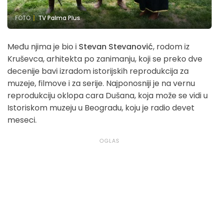
FOTO
TV Palma Plus
Među njima je bio i
Stevan Stevanović
, rodom iz
Kruševca, arhitekta po zanimanju, koji se preko dve
decenije bavi izradom istorijskih reprodukcija za
muzeje, filmove i za serije. Najponosniji je na vernu
reprodukciju oklopa cara Dušana, koja može se vidi u
Istoriskom muzeju u Beogradu, koju je radio devet
meseci.