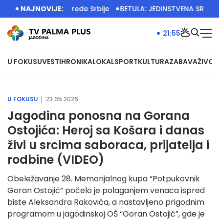
lje privrede Srbije
NAJNOVIJE:
BETULA: JEDINSTVENA SRBIJA IMA VELI
21:55
U FOKUSU
VESTI
HRONIKA
LOKAL
SPORT
KULTURA
ZABAVA
ŽIVOT
U FOKUSU
23.05.2026
Jagodina ponosna na Gorana
Ostojića: Heroj sa Košara i danas
živi u srcima saboraca, prijatelja i
rodbine (VIDEO)
Obeležavanje 28. Memorijalnog kupa “Potpukovnik
Goran Ostojić” počelo je polaganjem venaca ispred
biste Aleksandra Rakovića, a nastavljeno prigodnim
programom u jagodinskoj OŠ “Goran Ostojić”, gde je