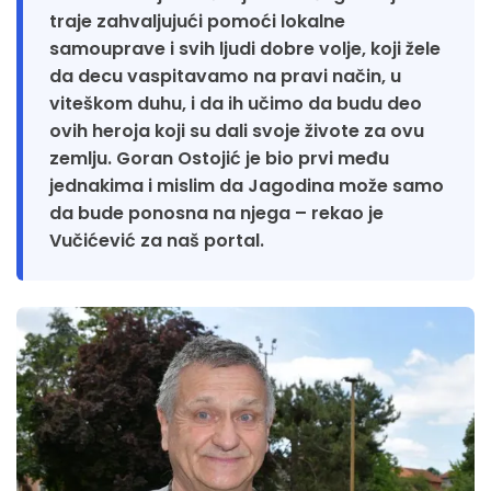
traje zahvaljujući pomoći lokalne
samouprave i svih ljudi dobre volje, koji žele
da decu vaspitavamo na pravi način, u
viteškom duhu, i da ih učimo da budu deo
ovih heroja koji su dali svoje živote za ovu
zemlju. Goran Ostojić je bio prvi među
jednakima i mislim da Jagodina može samo
da bude ponosna na njega – rekao je
Vučićević za naš portal.