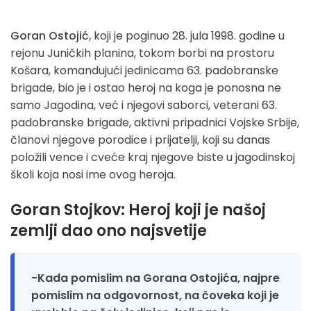
Goran Ostojić
, koji je poginuo 28. jula 1998. godine u
rejonu Juničkih planina, tokom borbi na prostoru
Košara, komandujući jedinicama 63. padobranske
brigade, bio je i ostao heroj na koga je ponosna ne
samo Jagodina, već i njegovi saborci, veterani 63.
padobranske brigade, aktivni pripadnici Vojske Srbije,
članovi njegove porodice i prijatelji, koji su danas
položili vence i cveće kraj njegove biste u jagodinskoj
školi koja nosi ime ovog heroja.
Goran Stojkov: Heroj koji je našoj
zemlji dao ono najsvetije
-Kada pomislim na Gorana Ostojića, najpre
pomislim na odgovornost, na čoveka koji je