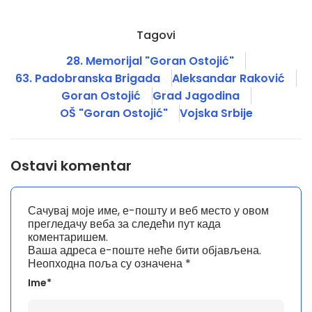
Tagovi
28. Memorijal "Goran Ostojić"
63. Padobranska Brigada
Aleksandar Raković
Goran Ostojić
Grad Jagodina
OŠ "Goran Ostojić"
Vojska Srbije
Ostavi komentar
Сачувај моје име, е-пошту и веб место у овом
прегледачу веба за следећи пут када
коментаришем.
Ваша адреса е-поште неће бити објављена.
Неопходна поља су означена
*
Ime*