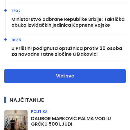
17:32
Ministarstvo odbrane Republike Srbije: Taktička
obuka izviđačkih jedinica Kopnene vojske
16:35
U Prištini podignuta optužnica protiv 20 osoba
za navodne ratne zločine u Đakovici
Vidi sve
NAJČITANIJE
POLITIKA
DALIBOR MARKOVIĆ PALMA VODI U
GRČKU 500 LJUDI