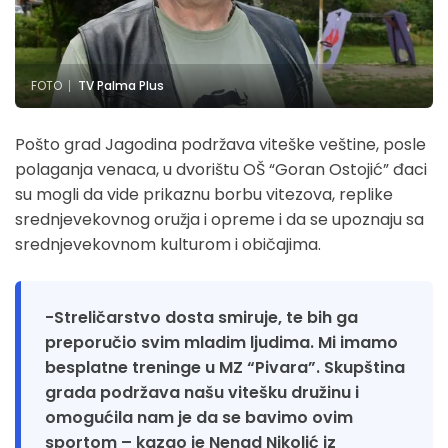
FOTO
TV Palma Plus
Pošto grad Jagodina podržava viteške veštine, posle
polaganja venaca, u dvorištu OŠ “Goran Ostojić” đaci
su mogli da vide prikaznu borbu vitezova, replike
srednjevekovnog oružja i opreme i da se upoznaju sa
srednjevekovnom kulturom i običajima.
-Streličarstvo dosta smiruje, te bih ga
preporučio svim mladim ljudima. Mi imamo
besplatne treninge u MZ “Pivara”. Skupština
grada podržava našu vitešku družinu i
omogućila nam je da se bavimo ovim
sportom – kazao je Nenad Nikolić iz