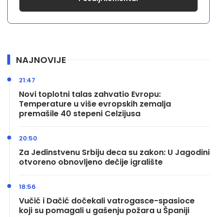
NAJNOVIJE
21:47
Novi toplotni talas zahvatio Evropu:
Temperature u više evropskih zemalja
premašile 40 stepeni Celzijusa
20:50
Za Jedinstvenu Srbiju deca su zakon: U Jagodini
otvoreno obnovljeno dečije igralište
18:56
Vučić i Dačić dočekali vatrogasce-spasioce
koji su pomagali u gašenju požara u Španiji