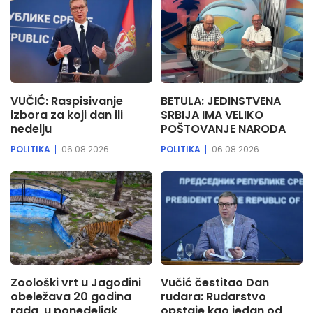
VUČIĆ: Raspisivanje
BETULA: JEDINSTVENA
izbora za koji dan ili
SRBIJA IMA VELIKO
nedelju
POŠTOVANJE NARODA
POLITIKA
06.08.2026
POLITIKA
06.08.2026
Zoološki vrt u Jagodini
Vučić čestitao Dan
obeležava 20 godina
rudara: Rudarstvo
rada, u ponedeljak
opstaje kao jedan od