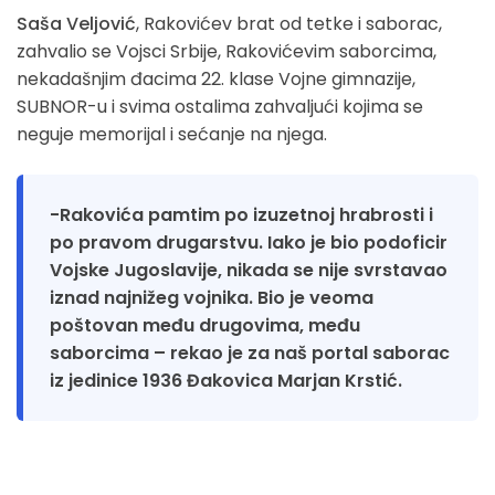
Saša Veljović
, Rakovićev brat od tetke i saborac,
zahvalio se Vojsci Srbije, Rakovićevim saborcima,
nekadašnjim đacima 22. klase Vojne gimnazije,
SUBNOR-u i svima ostalima zahvaljući kojima se
neguje memorijal i sećanje na njega.
-Rakovića pamtim po izuzetnoj hrabrosti i
po pravom drugarstvu. Iako je bio podoficir
Vojske Jugoslavije, nikada se nije svrstavao
iznad najnižeg vojnika. Bio je veoma
poštovan među drugovima, među
saborcima – rekao je za naš portal saborac
iz jedinice 1936 Đakovica Marjan Krstić.