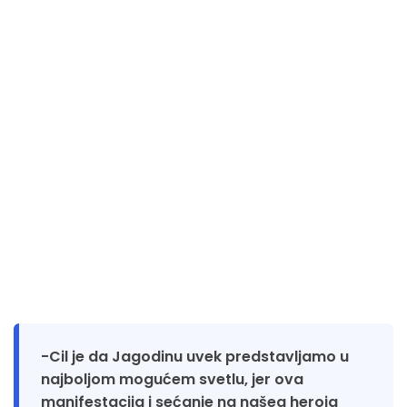
-Cil je da Jagodinu uvek predstavljamo u
najboljom mogućem svetlu, jer ova
manifestacija i sećanje na našeg heroja