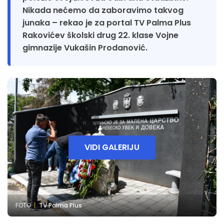
Nikada nećemo da zaboravimo takvog
junaka – rekao je za portal TV Palma Plus
Rakovićev školski drug 22. klase Vojne
gimnazije Vukašin Prodanović.
VIDI GALERIJU
FOTO
TV Palma Plus