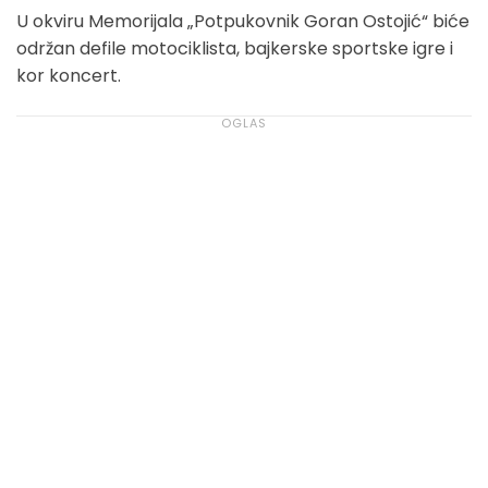
U okviru Memorijala „Potpukovnik Goran Ostojić“ biće
održan defile motociklista, bajkerske sportske igre i
kor koncert.