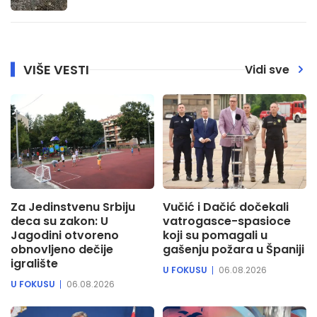
VIŠE VESTI
Vidi sve
Za Jedinstvenu Srbiju
Vučić i Dačić dočekali
deca su zakon: U
vatrogasce-spasioce
Jagodini otvoreno
koji su pomagali u
obnovljeno dečije
gašenju požara u Španiji
igralište
U FOKUSU
06.08.2026
U FOKUSU
06.08.2026