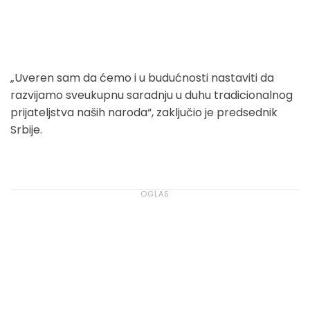
„Uveren sam da ćemo i u budućnosti nastaviti da
razvijamo sveukupnu saradnju u duhu tradicionalnog
prijateljstva naših naroda“, zaključio je predsednik
Srbije.