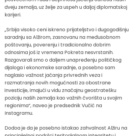
dveju zemalja, uz želje za uspeh u daljoj diplomatskoj
karijeri.
„Srbija visoko ceni iskreno prijateljstvo i dugogodišnju
saradnju sa Alžirom, zasnovanu na međusobnom
poštovanju, poverenju i tradicionalno dobrim
odnosima još iz vremena Pokreta nesvrstanih.
Razgovarali smo o daljem unapređenju političkog
dijaloga i ekonomske saradnje, a posebno sam
naglasio važnost jačanja privrednih veza i
razmatranja novih mogućnosti za obostrane
investicije, imajući u vidu značajnu geostratešku
poziciju naših zemalja kao važnih čvorišta u svojim
regionima“, naveo je predsednik Vučić na
Instagramu.
Dodoa je da je posebno istakao zahvalnost Alžiru na
principijelnoj podršci teritorijalnom integritetu i