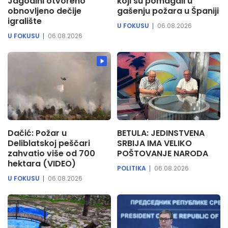
Jagodini otvoreno
koji su pomagali u
obnovljeno dečije
gašenju požara u Španiji
igralište
U FOKUSU
06.08.2026
U FOKUSU
06.08.2026
Dačić: Požar u
BETULA: JEDINSTVENA
Deliblatskoj peščari
SRBIJA IMA VELIKO
zahvatio više od 700
POŠTOVANJE NARODA
hektara (VIDEO)
POLITIKA
06.08.2026
U FOKUSU
06.08.2026