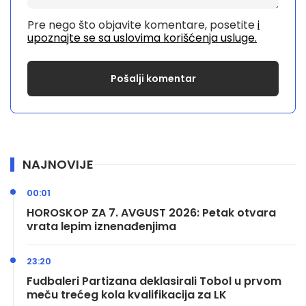
Pre nego što objavite komentare, posetite
i
upoznajte se sa uslovima korišćenja usluge.
NAJNOVIJE
00:01
HOROSKOP ZA 7. AVGUST 2026: Petak otvara
vrata lepim iznenađenjima
23:20
Fudbaleri Partizana deklasirali Tobol u prvom
meču trećeg kola kvalifikacija za LK