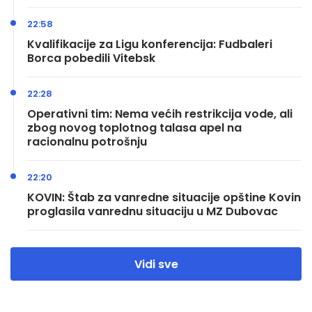
22:58
Kvalifikacije za Ligu konferencija: Fudbaleri
Borca pobedili Vitebsk
22:28
Operativni tim: Nema većih restrikcija vode, ali
zbog novog toplotnog talasa apel na
racionalnu potrošnju
22:20
KOVIN: Štab za vanredne situacije opštine Kovin
proglasila vanrednu situaciju u MZ Dubovac
Vidi sve