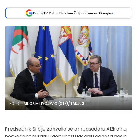
Dodaj TV Palma Plus kao željeni izvor na Googlu
+
FOTO
MILOŠ MILIVOJEVIĆ (STF)/TANJUG
Predsednik Srbije zahvalio se ambasadoru Alžira na
posvećenom radu i doprinosu jačanju odnosa naših