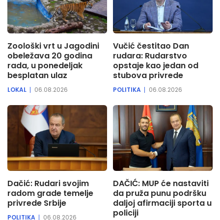
Zoološki vrt u Jagodini
Vučić čestitao Dan
obeležava 20 godina
rudara: Rudarstvo
rada, u ponedeljak
opstaje kao jedan od
besplatan ulaz
stubova privrede
LOKAL
06.08.2026
POLITIKA
06.08.2026
Dačić: Rudari svojim
DAČIĆ: MUP će nastaviti
radom grade temelje
da pruža punu podršku
privrede Srbije
daljoj afirmaciji sporta u
policiji
POLITIKA
06.08.2026