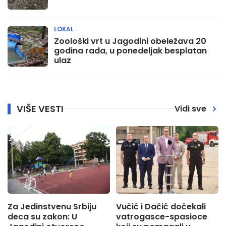
LOKAL
Zoološki vrt u Jagodini obeležava 20
godina rada, u ponedeljak besplatan
ulaz
VIŠE VESTI
Vidi sve
Za Jedinstvenu Srbiju
Vučić i Dačić dočekali
deca su zakon: U
vatrogasce-spasioce