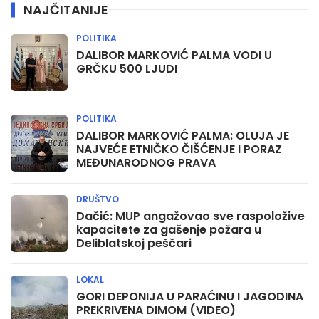
NAJČITANIJE
POLITIKA
DALIBOR MARKOVIĆ PALMA VODI U
GRČKU 500 LJUDI
POLITIKA
DALIBOR MARKOVIĆ PALMA: OLUJA JE
NAJVEĆE ETNIČKO ČIŠĆENJE I PORAZ
MEĐUNARODNOG PRAVA
DRUŠTVO
Dačić: MUP angažovao sve raspoložive
kapacitete za gašenje požara u
Deliblatskoj peščari
LOKAL
GORI DEPONIJA U PARAĆINU I JAGODINA
PREKRIVENA DIMOM (VIDEO)