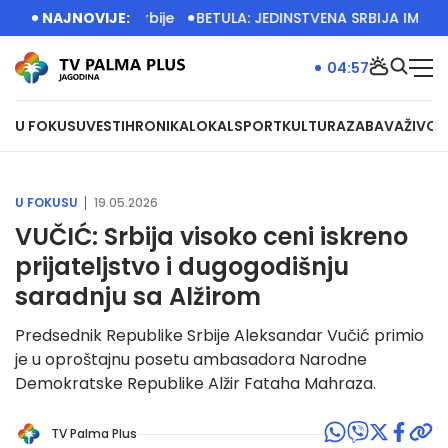
lje privrede Srbije
NAJNOVIJE:
BETULA: JEDINSTVENA SRBIJA IMA VELI
04:57
U FOKUSU
VESTI
HRONIKA
LOKAL
SPORT
KULTURA
ZABAVA
ŽIVOT
U FOKUSU
19.05.2026
VUČIĆ: Srbija visoko ceni iskreno
prijateljstvo i dugogodišnju
saradnju sa Alžirom
Predsednik Republike Srbije Aleksandar Vučić primio
je u oproštajnu posetu ambasadora Narodne
Demokratske Republike Alžir Fataha Mahraza.
TV Palma Plus